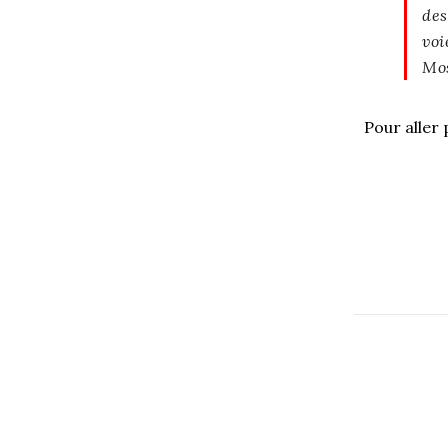
des
voi
Mos
Pour aller p