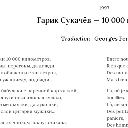
as
1997
lusieurs
Гарик Сукачёв — 10 000
ois
Traduction
: Georges Fe
Lire
и 10 000 километров,
Entre nou
le
ны, перегоны, да дожди...
Rien que 
poème
х облаков и стаи ветров,
Des monta
en
о уж приеду, подожди...
Mais bien
français
я, бабульки с паренной картошкой,
Là, où je
(flèche
лнухи осыпались в кульки,
bouillies.
bas)
тые окошки, да лукошки,
Là, ce so
 свои цигарки мужики...
Des petit
paniers,
лся я чайком вокруг стакана,
Des homme