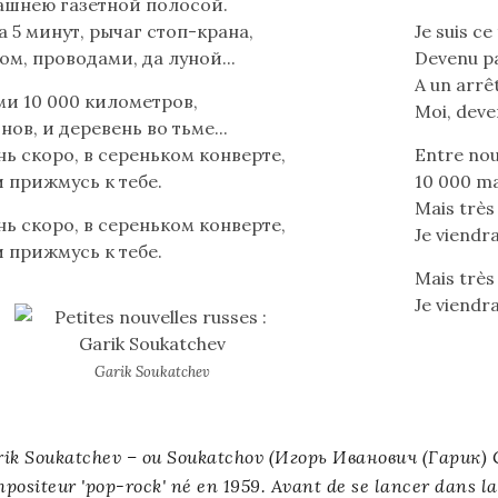
ашнею газетной полосой.
а 5 минут, рычаг стоп-крана,
Je suis c
ом, проводами, да луной...
Devenu par
A un arrêt
и 10 000 километров,
Moi, deven
нов, и деревень во тьме...
нь скоро, в сереньком конверте,
Entre nou
и прижмусь к тебе.
10 000 ma
Mais très
нь скоро, в сереньком конверте,
Je viendra
и прижмусь к тебе.
Mais très
Je viendra
Garik Soukatchev
ik Soukatchev – ou Soukatchov (
Игорь Иванович (Гарик) 
positeur '
pop-rock
' né en 1959. Avant de se lancer dans l