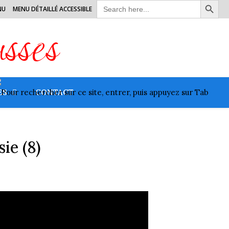
Search
NU
MENU DÉTAILLÉ ACCESSIBLE
for:
usses
ES
CONTACT
ie (8)