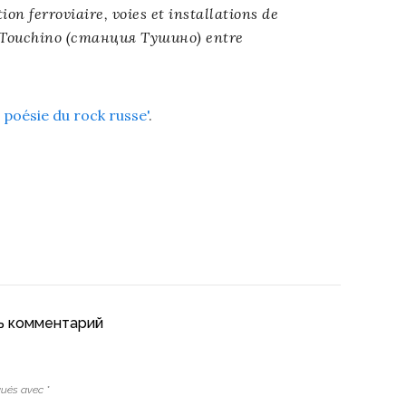
on ferroviaire, voies et installations de
 Touchino (
станция Тушино
) entre
 poésie du rock russe'
.
ть комментарий
iqués avec
*