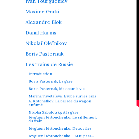
Ivan Tourguéniev
l
u
Maxime Gorki
f
Alexandre Blok
b
Daniil Harms
j
Nikolaï Oleïnikov
L
Boris Pasternak
B
Les trains de Russie
Introduction
l
Boris Pasternak, La gare
e
Boris Pasternak, Ma sœur la vie
Marina Tsvetaïeva, L’aube sur les rails
A. Kotchetkov, La ballade du wagon
enfumé
p
Nikolaï Zabolotsky, A la gare
Ièvguéni Ièvtouchenko, Le sifflement
du train
s
Ièvguéni Ièvtouchenko, Deux villes
:
Ièvguéni Ièvtouchenko – Et tu pars…
f