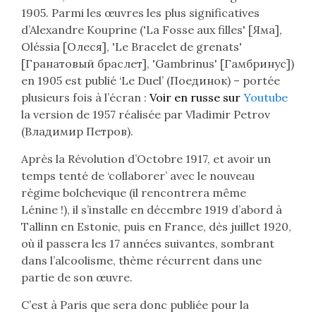
1905. Parmi les œuvres les plus significatives
d’Alexandre Kouprine ('La Fosse aux filles' [
Яма
],
Oléssia [
Олеся
], 'Le Bracelet de grenats'
[
Гранатовый браслет
], 'Gambrinus' [
Гамбринус
])
en 1905 est publié ‘Le Duel’ (
Поединок
) – portée
plusieurs fois à l’écran :
Voir en russe sur
Youtube
la version de 1957 réalisée par Vladimir Petrov
(
Владимир Петров
).
Après la Révolution d’Octobre 1917, et avoir un
temps tenté de ‘collaborer’ avec le nouveau
régime bolchevique (il rencontrera même
Lénine !), il s’installe en décembre 1919 d’abord à
Tallinn en Estonie, puis en France, dès juillet 1920,
où il passera les 17 années suivantes, sombrant
dans l’alcoolisme, thème récurrent dans une
partie de son œuvre.
C’est à Paris que sera donc publiée pour la