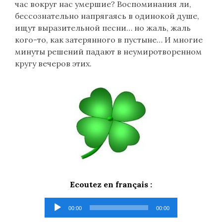
час вокруг нас умершие? Воспоминания ли,
бессознательно напрягаясь в одинокой душе,
ищут выразительной песни… но жаль, жаль
кого-то, как затерянного в пустыне… И многие
минуты решений падают в неумиротворенном
кругу вечеров этих.
Ecoutez en français :
Lecteur
00:00
00:00
audio