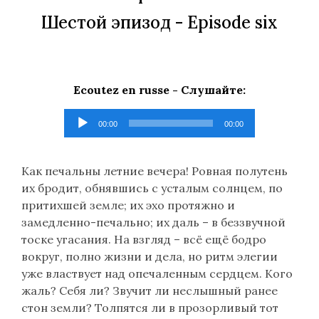
Шестой эпизод
- Episode six
Ecoutez en russe -
Слушайте
:
Lecteur
00:00
00:00
audio
Как печальны летние вечера! Ровная полутень
их бродит, обнявшись с усталым солнцем, по
притихшей земле; их эхо протяжно и
замедленно-печально; их даль – в беззвучной
тоске угасания. На взгляд – всё ещё бодро
вокруг, полно жизни и дела, но ритм элегии
уже властвует над опечаленным сердцем. Кого
жаль? Себя ли? Звучит ли неслышный ранее
стон земли? Толпятся ли в прозорливый тот