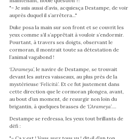
maintenant, noble question ?!
"– Je suis aussi d’avis, acquiesça Destampe, de voir
auprès duquel il s’arrêtera..."
Duke posa la main sur son front et se couvrit les
yeux comme s’il s’apprêtait à vouloir s’endormir.
Pourtant, à travers ses doigts, observant le
cormoran, il montrait toute sa détestation de
l’animal vagabond !
‘
L’Arameya
’, le navire de Destampe, se trouvait
devant les autres vaisseaux, au plus près de la
mystérieuse ‘
Felicità
’. Et ce fut justement dans
cette direction que le cormoran plongea, avant,
au bout d’un moment, de resurgir non loin du
brigantin, à quelques brasses de ‘
L’Arameya
’....
Destampe se redressa, les yeux tout brillants de
défi :
"– Ça y est ! Vous avez tous vu ! dit-il d’un ton