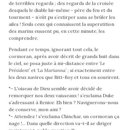
de terribles regards ; des regards de la croisée
desquels le diable lui-même - père du feu et du
tourment – n’eût pu s’extirper sans se brûler les
ailes ! Seuls ceux qui connaissent la superstition
des marins eussent pu, en cette minute, les
comprendre.
Pendant ce temps, ignorant tout cela, le
cormoran, après avoir décrit de grands huit dans
le ciel, se posa juste à mi-distance entre ‘
Le
Président
’ et ‘
La Marianna
’ ; si exactement entre
les deux navires que Bitt-Boy et tous en sourirent.
"– L'oiseau de Dieu semble avoir décidé de
remorquer nos deux vaisseaux ! s’exclama Duke
s’adressant à Renior. Eh bien ? Naviguerons-nous
de conserve, mon ami ?
"– Attendez ! s'exclama Chinchar, un cormoran ça
nage !... Dans quelle direction va-t-il se diriger