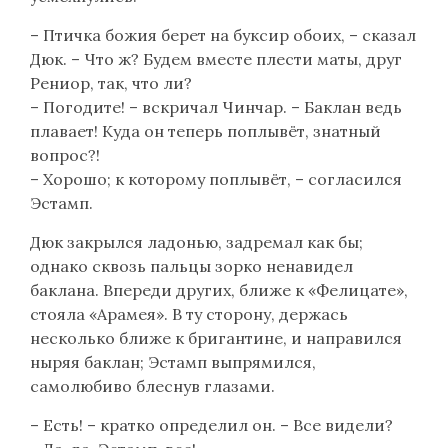
– Птичка божия берет на буксир обоих, – сказал
Дюк. – Что ж? Будем вместе плести маты, друг
Рениор, так, что ли?
– Погодите! – вскричал Чинчар. – Баклан ведь
плавает! Куда он теперь поплывёт, знатный
вопрос?!
– Хорошо; к которому поплывёт, – согласился
Эстамп.
Дюк закрылся ладонью, задремал как бы;
однако сквозь пальцы зорко ненавидел
баклана. Впереди других, ближе к «Фелицате»,
стояла «Арамея». В ту сторону, держась
несколько ближе к бригантине, и направился
ныряя баклан; Эстамп выпрямился,
самолюбиво блеснув глазами.
– Есть! – кратко определил он. – Все видели?