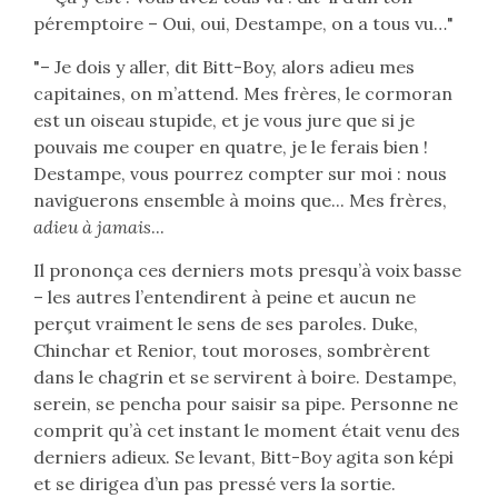
péremptoire – Oui, oui, Destampe, on a tous vu…"
"– Je dois y aller, dit Bitt-Boy, alors adieu mes
capitaines, on m’attend. Mes frères, le cormoran
est un oiseau stupide, et je vous jure que si je
pouvais me couper en quatre, je le ferais bien !
Destampe, vous pourrez compter sur moi : nous
naviguerons ensemble à moins que... Mes frères,
adieu à jamais
...
Il prononça ces derniers mots presqu’à voix basse
– les autres l’entendirent à peine et aucun ne
perçut vraiment le sens de ses paroles. Duke,
Chinchar et Renior, tout moroses, sombrèrent
dans le chagrin et se servirent à boire. Destampe,
serein, se pencha pour saisir sa pipe. Personne ne
comprit qu’à cet instant le moment était venu des
derniers adieux. Se levant, Bitt-Boy agita son képi
et se dirigea d’un pas pressé vers la sortie.