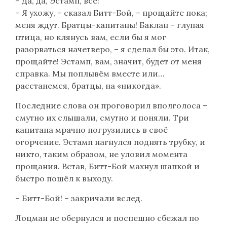
– Да, да, Эстамп, все!
– Я ухожу, – сказал Битт-Бой, – прощайте пока;
меня ждут. Братцы-капитаны! Баклан – глупая
птица, но клянусь вам, если бы я мог
разорваться начетверо, – я сделал бы это. Итак,
прощайте! Эстамп, вам, значит, будет от меня
справка. Мы поплывём вместе или…
расстанемся, братцы, на «никогда».
Последние слова он проговорил вполголоса –
смутно их слышали, смутно и поняли. Три
капитана мрачно погрузились в своё
огорчение. Эстамп нагнулся поднять трубку, и
никто, таким образом, не уловил момента
прощания. Встав, Битт-Бой махнул шапкой и
быстро пошёл к выходу.
– Битт-Бой! – закричали вслед.
Лоцман не обернулся и поспешно сбежал по