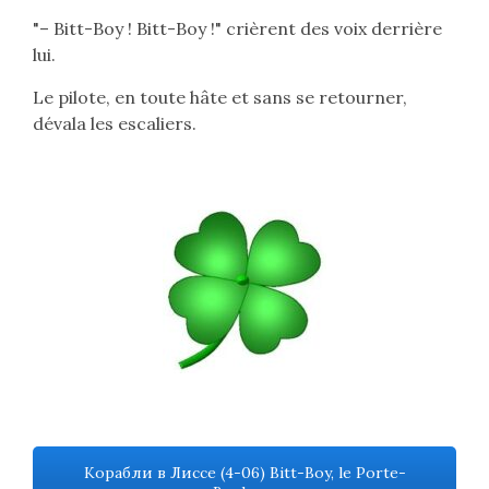
"– Bitt-Boy ! Bitt-Boy !" crièrent des voix derrière
lui.
Le pilote, en toute hâte et sans se retourner,
dévala les escaliers.
Корабли в Лиссе (4-06) Bitt-Boy, le Porte-