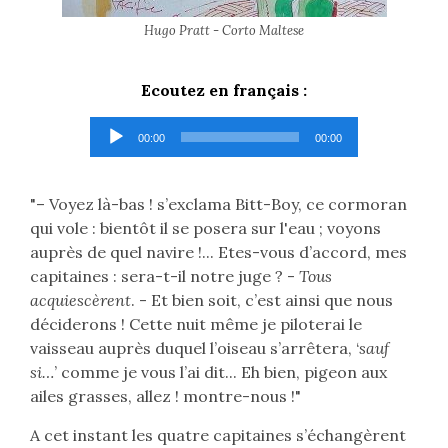
Hugo Pratt - Corto Maltese
Ecoutez en français :
Lecteur
00:00
00:00
audio
"– Voyez là-bas ! s’exclama Bitt-Boy, ce cormoran
qui vole : bientôt il se posera sur l'eau ; voyons
auprès de quel navire !... Etes-vous d’accord, mes
capitaines : sera-t-il notre juge ? -
Tous
acquiescèrent
. - Et bien soit, c’est ainsi que nous
déciderons ! Cette nuit même je piloterai le
vaisseau auprès duquel l’oiseau s’arrêtera, ‘
sauf
si…
’ comme je vous l’ai dit... Eh bien, pigeon aux
ailes grasses, allez ! montre-nous !"
A cet instant les quatre capitaines s’échangèrent