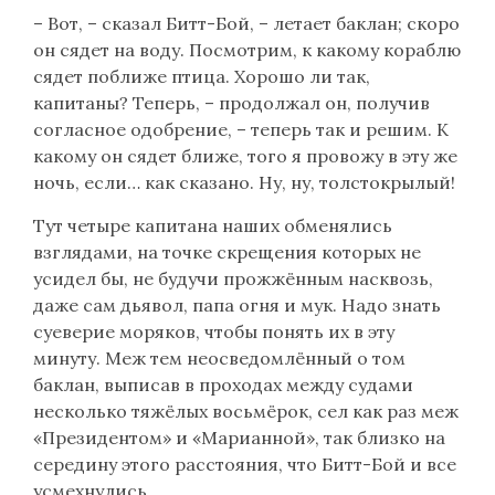
– Вот, – сказал Битт-Бой, – летает баклан; скоро
он сядет на воду. Посмотрим, к какому кораблю
сядет поближе птица. Хорошо ли так,
капитаны? Теперь, – продолжал он, получив
согласное одобрение, – теперь так и решим. К
какому он сядет ближе, того я провожу в эту же
ночь, если… как сказано. Ну, ну, толстокрылый!
Тут четыре капитана наших обменялись
взглядами, на точке скрещения которых не
усидел бы, не будучи прожжённым насквозь,
даже сам дьявол, папа огня и мук. Надо знать
суеверие моряков, чтобы понять их в эту
минуту. Меж тем неосведомлённый о том
баклан, выписав в проходах между судами
несколько тяжёлых восьмёрок, сел как раз меж
«Президентом» и «Марианной», так близко на
середину этого расстояния, что Битт-Бой и все
усмехнулись.