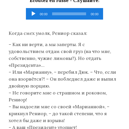
Ecoutez en russe -
Слушайте
:
Lecteur
00:00
00:00
audio
Когда смех умолк, Рениор сказал:
– Как ни верти, а мы заперты. Я с
удовольствием отдам свой груз (на что мне,
собственно, чужие лимоны?). Но отдать
«Президента»…
– Или «Марианну», – перебил Дюк. – Что, если
она взорвётся?! – Он побледнел даже и выпил
двойную порцию.
– Не говорите мне о страшном и роковом,
Рениор!
– Вы надоели мне со своей «Марианной», –
крикнул Рениор, – до такой степени, что я
хотел бы даже и взрыва!
– А ваш «Президент» утопнет!