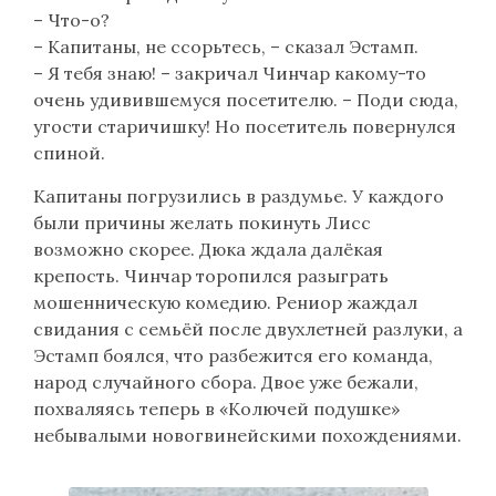
– Что-о?
– Капитаны, не ссорьтесь, – сказал Эстамп.
– Я тебя знаю! – закричал Чинчар какому-то
очень удивившемуся посетителю. – Поди сюда,
угости старичишку! Но посетитель повернулся
спиной.
Капитаны погрузились в раздумье. У каждого
были причины желать покинуть Лисс
возможно скорее. Дюка ждала далёкая
крепость. Чинчар торопился разыграть
мошенническую комедию. Рениор жаждал
свидания с семьёй после двухлетней разлуки, а
Эстамп боялся, что разбежится его команда,
народ случайного сбора. Двое уже бежали,
похваляясь теперь в «Колючей подушке»
небывалыми новогвинейскими похождениями.