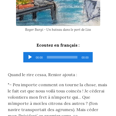
Roger Burgi - Un bateau dans le port de Liss
Ecoutez en français :
Lecteur
00:00
00:00
audio
Quand le rire cessa, Renior ajouta :
"– Peu importe comment on tourne la chose, mais
le fait est que nous voilà tous coincés ! Je céderai
volontiers mon fret à n’importe qui… Que
m’importe à moi les citrons des autres ? (Son
navire transportait des agrumes). Mais céder
mon ‘
Président
’ au premier venu, ça...