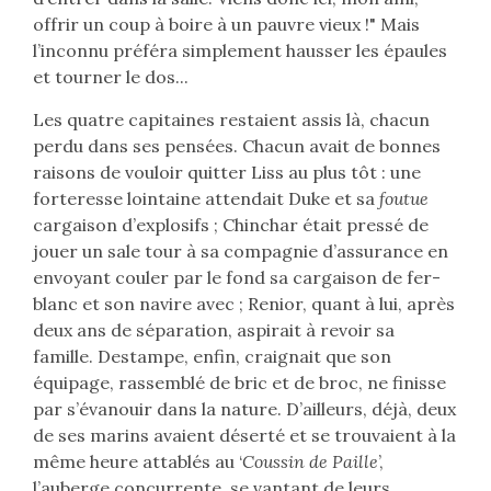
offrir un coup à boire à un pauvre vieux !" Mais
l’inconnu préféra simplement hausser les épaules
et tourner le dos...
Les quatre capitaines restaient assis là, chacun
perdu dans ses pensées. Chacun avait de bonnes
raisons de vouloir quitter Liss au plus tôt : une
forteresse lointaine attendait Duke et sa
foutue
cargaison d’explosifs ; Chinchar était pressé de
jouer un sale tour à sa compagnie d’assurance en
envoyant couler par le fond sa cargaison de fer-
blanc et son navire avec ; Renior, quant à lui, après
deux ans de séparation, aspirait à revoir sa
famille. Destampe, enfin, craignait que son
équipage, rassemblé de bric et de broc, ne finisse
par s’évanouir dans la nature. D’ailleurs, déjà, deux
de ses marins avaient déserté et se trouvaient à la
même heure attablés au ‘
Coussin de Paille
’,
l’auberge concurrente, se vantant de leurs