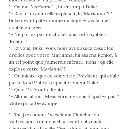
"– Ou ma ‘
Marianna
’..., interrompit Duke.
"– Et si d’un coup elle explosait, la ‘
Marianna
’ ?!"
Duke devint pâle comme un linge et avala une
double gorgée.
"– Ne parlez pas de choses aussi effroyables,
Renior !
"– Et vous, Duke, vous nous avez assez cassé les
oreilles avec votre ‘Marianna’, lui asséna Renior, à
un tel point que j'aimerais même… tiens ! qu’elle
explose votre ‘
Marianna
’ !
"– Ou mieux : que ce soit votre ‘
Président
’ qui coule
par le fond ! lui rétorqua âprement Duke.
"– Quoi !? s’étouffa Renior…
"– Allons, allons, Messieurs, ne vous disputez pas !"
s’interposa Destampe.
"–
Toi, j’te connais
! s’exclama Chinchar en
s’adressant à un nouvel arrivant qui venait
d’entrer dans la salle. Viens donc ici, mon ami,