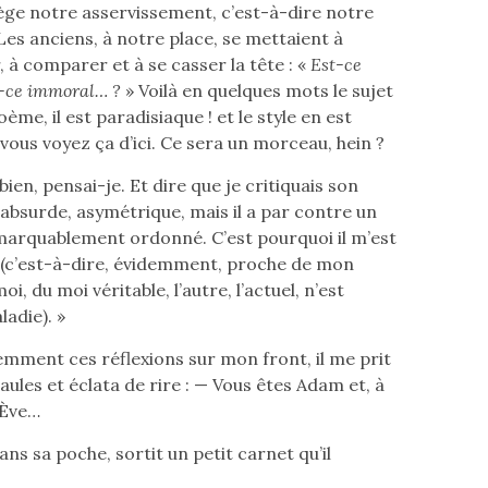
ège notre asservissement, c’est-à-dire notre
Les anciens, à notre place, se mettaient à
 à comparer et à se casser la tête : «
Est-ce
t-ce immoral… ?
» Voilà en quelques mots le sujet
me, il est paradisiaque ! et le style en est
vous voyez ça d’ici. Ce sera un morceau, hein ?
 bien, pensai-je. Et dire que je critiquais son
 absurde, asymétrique, mais il a par contre un
marquablement ordonné. C’est pourquoi il m’est
 (c’est-à-dire, évidemment, proche de mon
i, du moi véritable, l’autre, l’actuel, n’est
adie). »
demment ces réflexions sur mon front, il me prit
aules et éclata de rire : — Vous êtes Adam et, à
’Ève…
 dans sa poche, sortit un petit carnet qu’il