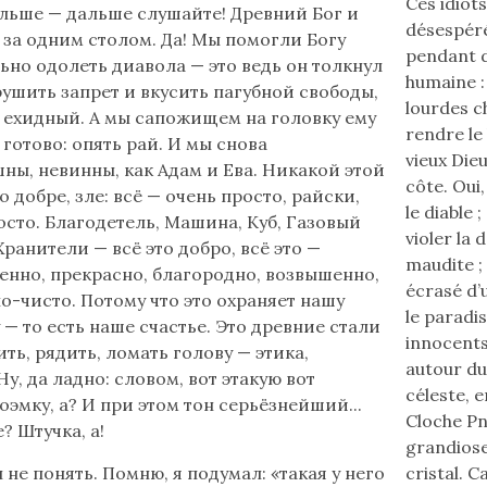
Ces idiots
альше — дальше слушайте! Древний Бог и
désespéré
 за одним столом. Да! Мы помогли Богу
pendant de
ьно одолеть диавола — это ведь он толкнул
humaine :
ушить запрет и вкусить пагубной свободы,
lourdes c
 ехидный. А мы сапожищем на головку ему
rendre le
 готово: опять рай. И мы снова
vieux Die
ны, невинны, как Адам и Ева. Никакой этой
côte. Oui
 добре, зле: всё — очень просто, райски,
le diable 
осто. Благодетель, Машина, Куб, Газовый
violer la 
Хранители — всё это добро, всё это —
maudite ; 
енно, прекрасно, благородно, возвышенно,
écrasé d’u
о-чисто. Потому что это охраняет нашу
le paradi
 — то есть наше счастье. Это древние стали
innocents
ить, рядить, ломать голову — этика,
autour du 
 Ну, да ладно: словом, вот этакую вот
céleste, e
оэмку, а? И при этом тон серьёзнейший...
Cloche Pn
? Штучка, а!
grandiose
 не понять. Помню, я подумал: «такая у него
cristal. C