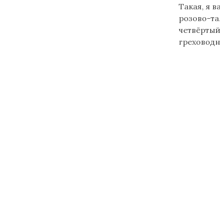
Такая, я в
розово-тал
четвёртый
греховодн