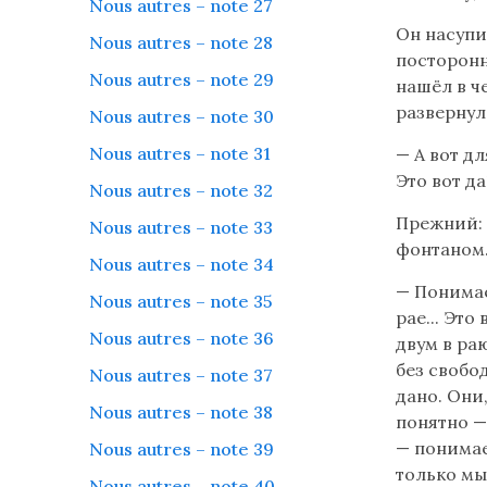
Nous autres – note 27
Он насупи
Nous autres – note 28
посторонн
Nous autres – note 29
нашёл в ч
развернул
Nous autres – note 30
Nous autres – note 31
— А вот дл
Это вот да
Nous autres – note 32
Прежний: 
Nous autres – note 33
фонтаном
Nous autres – note 34
— Понимае
Nous autres – note 35
рае... Это
Nous autres – note 36
двум в ра
без свобод
Nous autres – note 37
дано. Они,
Nous autres – note 38
понятно —
— понимае
Nous autres – note 39
только мы 
Nous autres – note 40