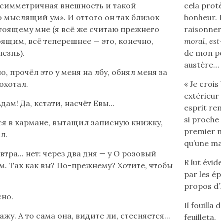
асимметричная внешность и такой
cela prot
 мыслящий ум». И оттого он так близок
bonheur. 
тоящему мне (я всё же считаю прежнего
raisonner,
оящим, всё теперешнее — это, конечно,
moral, es
езнь).
de mon poè
austère… 
о, прочёл это у меня на лбу, обнял меня за
охотал.
« Je crois
extérieur
Адам! Да, кстати, насчёт Евы...
esprit re
si proche
я в кармане, вытащил записную книжку,
premier mo
л.
qu’une mal
тра... нет: через два дня — у О розовый
R lut évi
ам. Так как вы? По-прежнему? Хотите, чтобы
par les ép
propos d
сно.
Il fouilla
ажу. А то сама она, видите ли, стесняется...
feuilleta.