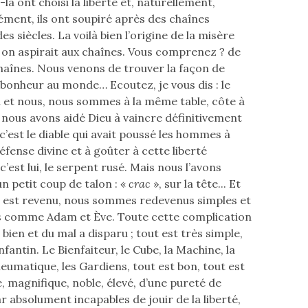
-là ont choisi la liberté et, naturellement,
ment, ils ont soupiré après des chaînes
s siècles. La voilà bien l’origine de la misère
 on aspirait aux chaînes. Vous comprenez ? de
haînes. Nous venons de trouver la façon de
 bonheur au monde… Ecoutez, je vous dis : le
u et nous, nous sommes à la même table, côte à
, nous avons aidé Dieu à vaincre définitivement
; c’est le diable qui avait poussé les hommes à
défense divine et à goûter à cette liberté
c’est lui, le serpent rusé. Mais nous l’avons
n petit coup de talon : «
crac
», sur la tête... Et
s est revenu, nous sommes redevenus simples et
 comme Adam et Ève. Toute cette complication
bien et du mal a disparu ; tout est très simple,
nfantin. Le Bienfaiteur, le Cube, la Machine, la
eumatique, les Gardiens, tout est bon, tout est
, magnifique, noble, élevé, d’une pureté de
ar absolument incapables de jouir de la liberté,