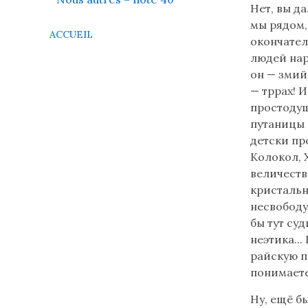
Нет, вы д
мы рядом,
ACCUEIL
окончател
людей нар
он — змий
— тррах! И
простодуш
путаницы о
детски пр
Колокол, 
величеств
кристальн
несвободу
бы тут суд
неэтика...
райскую п
понимаете
Ну, ещё бы