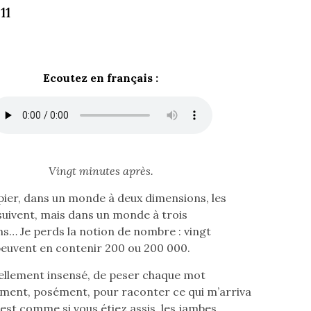
11
Ecoutez en français :
Vingt minutes après.
pier, dans un monde à deux dimensions, les
 suivent, mais dans un monde à trois
s… Je perds la notion de nombre : vingt
euvent en contenir 200 ou 200 000.
tellement insensé, de peser chaque mot
ement, posément, pour raconter ce qui m’arriva
’est comme si vous étiez assis, les jambes