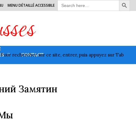
Search
NU
MENU DÉTAILLÉ ACCESSIBLE
for:
usses
ES
CONTACT
ений Замятин
Мы