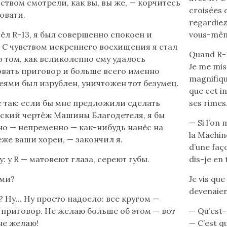
ством смотрели, как вы, вы же, — корчитесь
croisées d
овати.
regardiez
ёл R-13, я был совершенно спокоен и
vous-même
 С чувством искреннего восхищения я стал
Quand R-13
о том, как великолепно ему удалось
Je me mis
вать приговор и больше всего именно
magnifique
еями был изрублен, уничтожен тот безумец.
que cet in
же так: если бы мне предложили сделать
ses rimes
ский чертёж Машины Благодетеля, я бы
— Si l’on
о — непременно — как-нибудь нанёс на
la Machine
еже ваши хореи, — закончил я.
d’une faç
: у R — матовеют глаза, сереют губы.
dis-je en
ами?
Je vis que
devenaien
 Ну... Ну просто надоело: все кругом —
 приговор. Не желаю больше об этом — вот
— Qu’est-
 не желаю!
— C’est qu