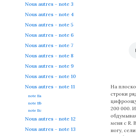
Nous autres – note 3
Nous autres – note 4
Nous autres – note 5
Nous autres – note 6
Nous autres – note 7
Nous autres – note 8
Nous autres – note 9
Lire
Nous autres – note 10
le
Nous autres – note 11
На плоско
texte
строки ряд
en
note 11a
цифроощущ
russe
note 11b
200 000. И
(flèche
note 11c
обдумывая
bas)
Nous autres – note 12
меня с R. 
-
Nous autres – note 13
ногу, сел
disponible