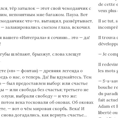
de cette 
лся, тёр затылок — этот свой чемоданчик с
veux plus 
им, непонятным мне багажом. Пауза. Вот
емоданчике что-то, вытащил, развёртывает,
Il se tut,
 — залакировались смехом глаза, вскочил.
incompréh
я вашего «Интеграла» я сочиню... это — да!
Il trouva 
!
développa,
губы шлёпают, брызжут, слова хлещут
— Je com
.
Il redevi
те («п» — фонтан) — древняя легенда о
les mots 
 ведь о нас, о теперь. Да! Вы вдумайтесь. Тем
— S-s-save
ю — был предоставлен выбор: или счастье
bouche res
ы — или свобода без счастья; третьего не
du paradis
 олухи, выбрали свободу — и что же:
fait actue
 потом века тосковали об оковах. Об оковах
Adam et E
те, — вот о чём мировая скорбь. Века! И
liberté ou
снова догадались, как вернуть счастье...