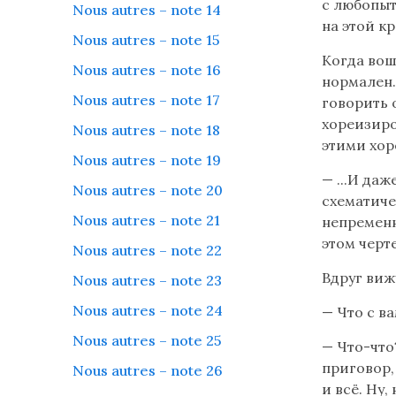
с любопыт
Nous autres – note 14
seulement
на этой кр
si
Nous autres – note 15
votre
Когда вош
Nous autres – note 16
ordinateur
нормален.
reconnaît
Nous autres – note 17
говорить 
les
хореизиро
Nous autres – note 18
caractères
этими хор
Nous autres – note 19
cyrilliques
— ...И да
Читайте
Nous autres – note 20
схематиче
Nous autres – note 21
непременн
этом черт
Nous autres – note 22
Вдруг вижу
Nous autres – note 23
Nous autres – note 24
— Что с в
Nous autres – note 25
— Что-что?
приговор,
Nous autres – note 26
и всё. Ну,