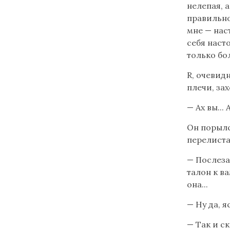
нелепая, 
правильно
мне — нас
себя наст
только бол
R, очевидн
плечи, зах
— Ах вы... 
Он порылс
перелиста
— Послезав
талон к в
она...
— Ну да, я
— Так и ск