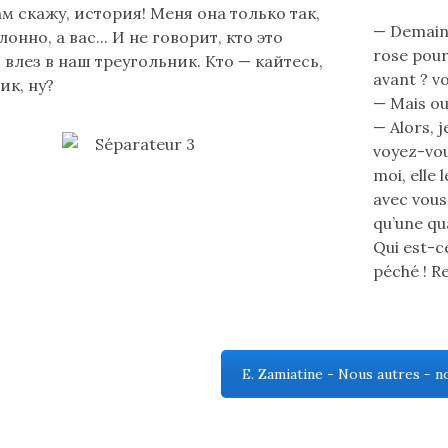
ам скажу, история! Меня она только так,
— Demain…
онно, а вас... И не говорит, кто это
rose pour
 влез в наш треугольник. Кто — кайтесь,
avant ? vo
ик, ну?
— Mais oui,
— Alors, j
voyez-vous
moi, elle l
avec vous
qu’une qu
Qui est-ce
péché ! R
E. Zamiatine - Nous autres - n