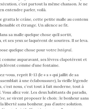
exécution, c’est partout la même chanson. Je ne
en entendre parler, voilà.
 se gratta le crâne, cette petite malle au contenu
ensible et étrange. Un silence se fit.
dans sa malle quelque chose qu’il sortit,
 et ses yeux se laquèrent de sourires. Il se leva.
pose quelque chose pour votre
Intégral
.
nt comme auparavant, ses lèvres clapotèrent et
giclèrent comme d’une fontaine.
z-vous, reprit R-13 (le « s » qui jaillit de sa
semblait à une éclaboussure), la vieille légende
, c’est nous, c’est tout à fait moderne, tout à
l. Vous allez voir. Les deux habitants du paradis,
ve, se virent proposer le choix : le bonheur sans
 la liberté sans bonheur, pas d’autre solution.