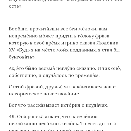
есть».
Вообще́, прочита́вши все э́ти ме́лочи, вам
непреме́нно мо́жет придти́ в го́лову фра́за,
кото́рую в своё вре́мя игри́во сказа́л Людо́вик
XV: «Будь я на ме́сте мои́х по́дданных, я стал бы
бунтова́ть».
Ах, э́то бы́ло весьма́ неглу́по ска́зано. И так оно́,
со́бственно, и случа́лось по времена́м.
С э́той фра́зой, друзья́, мы зака́нчиваем на́ше
истори́ческое повествова́ние.
Вот что расска́зывает исто́рия о неуда́чах.
49. Она́ расска́́зывает, что населе́нию
неслы́ханно нева́жно жило́сь. То есть до того́
нева́жно, что пря́мо прихо́дится рука́ми