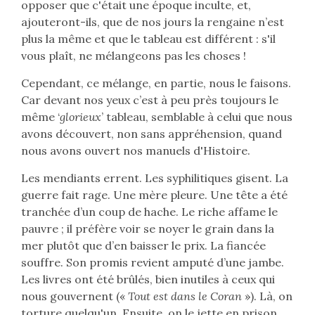
opposer que c'était une époque inculte, et,
ajouteront-ils, que de nos jours la rengaine n’est
plus la même et que le tableau est différent : s'il
vous plaît, ne mélangeons pas les choses !
Cependant, ce mélange, en partie, nous le faisons.
Car devant nos yeux c’est à peu près toujours le
même ‘
glorieux
’ tableau, semblable à celui que nous
avons découvert, non sans appréhension, quand
nous avons ouvert nos manuels d'Histoire.
Les mendiants errent. Les syphilitiques gisent. La
guerre fait rage. Une mère pleure. Une tête a été
tranchée d’un coup de hache. Le riche affame le
pauvre ; il préfère voir se noyer le grain dans la
mer plutôt que d’en baisser le prix. La fiancée
souffre. Son promis revient amputé d’une jambe.
Les livres ont été brûlés, bien inutiles à ceux qui
nous gouvernent («
Tout est dans le Coran
»). Là, on
torture quelqu'un. Ensuite, on le jette en prison.