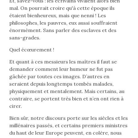
Et, savez-vous : les écrivains vivaient alors bien
mal. On pourrait croire qu'à cette époque ils
étaient bienheureux, mais que nenni ! Les
philosophes, les pauvres, eux aussi souffraient
énormément. Sans parler des esclaves et des
sans-grades.
Quel écœurement !
Et quant à ces messieurs les maîtres il faut se
demander comment leur humeur ne fut pas
gâchée par toutes ces images. D’autres en
seraient depuis longtemps tombés malades,
physiquement et mentalement. Mais certains, au
contraire, se portent très bien et n’en ont rien à
cirer.
Bien sûr, notre discours porte sur les siècles et les
millénaires passés, et certains premiers ministres
du haut de leur Europe peuvent, en colère, nous