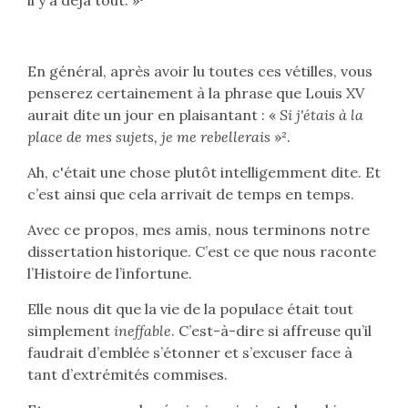
il y a déjà tout. »¹
En général, après avoir lu toutes ces vétilles, vous
penserez certainement à la phrase que Louis XV
aurait dite un jour en plaisantant : «
Si j'étais à la
place de mes sujets, je me rebellerais
»².
Ah, c'était une chose plutôt intelligemment dite. Et
c’est ainsi que cela arrivait de temps en temps.
Avec ce propos, mes amis, nous terminons notre
dissertation historique. C’est ce que nous raconte
l’Histoire de l’infortune.
Elle nous dit que la vie de la populace était tout
simplement
ineffable
. C’est-à-dire si affreuse qu’il
faudrait d’emblée s’étonner et s’excuser face à
tant d’extrémités commises.