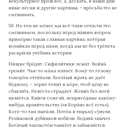
некульту́рное про́шлое, а, де́скать, в на́ши дни
ины́е пе́сни и други́е карти́ны, – про́сьба э́то не
сме́шивать.
50. Но тем не ме́нее мы всё-та́ки отча́сти э́то
сме́шиваем, поско́льку пе́ред на́шим взо́ром
приме́рно така́я сла́вная карти́на, кото́рая
возни́кла пе́ред на́ми, когда́ мы не без тре́пета
раскры́ли уче́бник исто́рии.
Ни́щие бро́дят. Сифили́тики лежа́т. Война́
греми́т. Чья-то ма́ма пла́чет. Кому́-то го́лову
топоро́м оття́пали. Бога́тый жрать не даёт
бе́дному, – зерно́ то́пит в мо́ре, чтоб це́ну не
сбавля́ть. Неве́ста страда́ет. Жени́х без ноги́
явля́ется. Кни́ги сожгли́, неприго́дные како́му-
нибу́дь прави́тельству («в Кора́не всё есть»).
Кого́-то там пыта́ли. Пото́м в тюрьму́ су́нули.
Рези́новой дуби́нкой изби́ли. Бедня́к хны́чет.
Бога́тый чарльсто́н танцу́ет и забавля́ется.