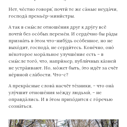
Нет, че́стно говоря́, почти́ те же са́мые неуда́чи,
господа́ премье́р-мини́стры.
А так в смы́сле отноше́ния друг к дру́гу всё
почти́ без осо́бых переме́н. И серде́чно бы ра́ды
призна́ть в э́том что-нибу́дь осо́бенное, но не
выхо́дит, господа́, не серди́тесь. Коне́чно, оно́
не́которое мора́льное улучше́ние есть – в
смы́сле того́, что, напри́мер, публи́чных ка́зней
не устра́ивают. Но, мо́жет быть, э́то идёт за счёт
не́рвной сла́бости. Что-с?
А прекра́сные слова́ насчёт те́хники, – что она́
улу́чшит отноше́ния ме́жду людьми́, – не
оправда́лись. И в э́том прихо́дится с го́речью
созна́ться.