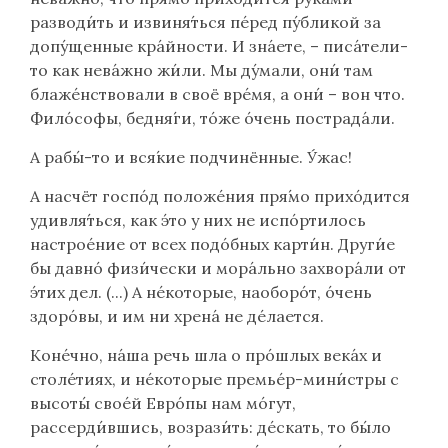
разводи́ть и извиня́ться пе́ред пу́бликой за
допу́щенные кра́йности. И зна́ете, – писа́тели-
то как нева́жно жи́ли. Мы ду́мали, они́ там
блаже́нствовали в своё вре́мя, а они́ – вон что.
Фило́софы, бедня́ги, то́же о́чень пострада́ли.
А рабы́-то и вся́кие подчинённые. У́жас!
А насчёт госпо́д положе́ния пря́мо прихо́дится
удивля́ться, как э́то у них не испо́ртилось
настрое́ние от всех подо́бных карти́н. Други́е
бы давно́ физи́чески и мора́льно захвора́ли от
э́тих дел. (...) А не́которые, наоборо́т, о́чень
здоро́вы, и им ни хрена́ не де́лается.
Коне́чно, на́ша речь шла о про́шлых века́х и
столе́тиях, и не́которые премье́р-мини́стры с
высоты́ свое́й Евро́пы нам мо́гут,
рассерди́вшись, возрази́ть: де́скать, то бы́ло