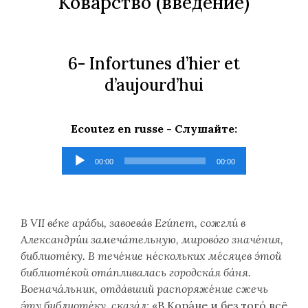
Кова́рство (введе́ние)
6- Infortunes d’hier et
d’aujourd’hui
Ecoutez en russe -
Слушайте
:
Lecteur
00:00
00:00
audio
В VII ве́́ке ара́бы, завоева́в Еги́пет, сожгли́ в
Александри́и замеча́тельную, мирово́го значе́ния,
библиоте́ку. В тече́ние не́скольких ме́сяцев э́той
библиоте́кой ота́пливалась городска́я ба́ня.
Военача́льник, отда́вший распоряже́ние сжечь
э́ту библиоте́ку, сказа́л:
«В Кора́не и без того́ всё