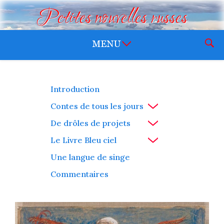
Petites nouvelles russes
Introduction
Contes de tous les jours
De drôles de projets
Le Livre Bleu ciel
Une langue de singe
Commentaires