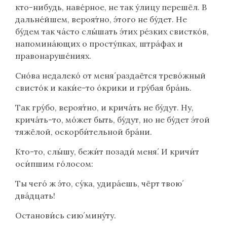
кто-нибудь, навéрное, не так ýлицу перешёл. В
дальнéйшем, вероя́тно, э́того не бу́дет. Не
бу́дем так чáсто слы́шать э́тих рéзких свисткóв,
напоминáющих о простýпках, штрáфах и
правонарушéниях.
Снóва недалекó от меня́ раздаётся тревóжный
свистóк и каки́е-то óкрики и гру́бая брáнь.
Так гру́бо, вероя́тно, и крича́ть не бу́дут. Ну,
крича́ть-то, мóжет быть, бу́дут, но не бу́дет э́той
тяжёлой, оскорби́тельной брáни.
Кто-то, слы́шу, бежи́т позади́ меня́. И кричи́т
оси́пшим гóлосом:
Ты чего́ ж э́то, су́ка, удира́ешь, чёрт твою́
двáдцать!
Останови́сь сию́ минýту.