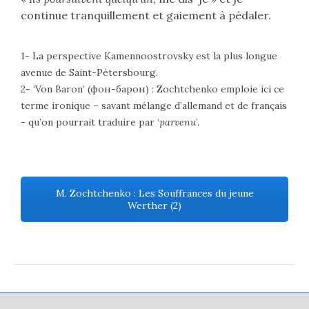
continue tranquillement et gaiement à pédaler.
1- La perspective Kamennoostrovsky est la plus longue
avenue de Saint-Pétersbourg.
2- ‘Von Baron’ (
фон-барон
) : Zochtchenko emploie ici ce
terme ironique – savant mélange d’allemand et de français
- qu’on pourrait traduire par ‘
parvenu
’.
M. Zochtchenko : Les Souffrances du jeune
Werther (2)