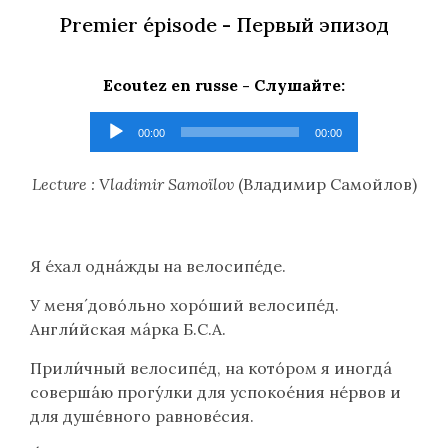
Premier épisode -
Первый эпизод
Ecoutez en russe -
Слушайте
:
Lecteur
00:00
00:00
audio
Lecture : Vladimir Samoïlov
(
Владимир Самойлов
)
Я éхал однáжды на велосипéде.
У меня́ довóльно хорóший велосипéд.
Англи́йская мáрка Б.С.А.
Прили́чный велосипéд, на котóром я иногдá
соверша́ю прогу́лки для успокое́ния нéрвов и
для душéвного равновéсия.