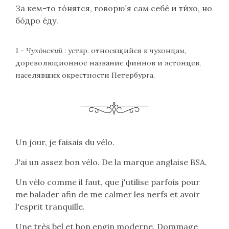
За кем-то гóнятся, говорю́ я сам себé и ти́хо, но
бóдро éду.
1 -
Чухóнский
: устар. относящийся к чухонцам,
дореволюционное название финнов и эстонцев,
населявших окрестности Петербурга.
Un jour, je faisais du vélo.
J'ai un assez bon vélo. De la marque anglaise BSA.
Un vélo comme il faut, que j'utilise parfois pour
me balader afin de me calmer les nerfs et avoir
l'esprit tranquille.
Une très bel et bon engin moderne. Dommage