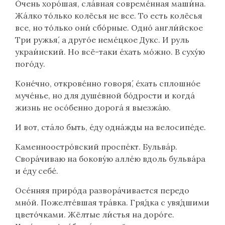
Óчень хорóшая, слáвная совремéнная маши́на.
Жáлко тóлько колёсья не все. То есть колёсья
все, но тóлько они́ сбóрные. Однó англи́йское
Три ружья́, а другóе немéцкое Дукс. И руль
украи́нский. Но всё-таки éхать мóжно. В суху́ю
погóду.
Конéчно, откровéнно говоря́, éхать сплошнóе
мучéнье, но для душéвной бóдрости и когдá
жизнь не осóбенно дорогá я выезжа́ю.
И вот, стáло быть, éду однáжды на велосипéде.
Каменноострóвский проспéкт. Бульвáр.
Свора́чиваю на бокову́ю аллéю вдоль бульвáра
и éду себé.
Осéнняя прирóда разворáчивается передо
мно́й. Пожелтéвшая трáвка. Гря́дка с увя́дшими
цветóчками. Жёлтые ли́стья на дорóге.