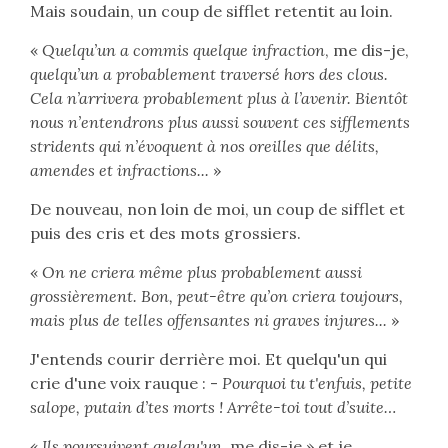
Mais soudain, un coup de sifflet retentit au loin.
«
Quelqu’un a commis quelque infraction
, me dis-je,
quelqu’un a probablement traversé hors des clous.
Cela n’arrivera probablement plus à l’avenir. Bientôt
nous n’entendrons plus aussi souvent ces sifflements
stridents qui n’évoquent à nos oreilles que délits,
amendes et infractions...
»
De nouveau, non loin de moi, un coup de sifflet et
puis des cris et des mots grossiers.
«
On ne criera même plus probablement aussi
grossièrement. Bon, peut-être qu’on criera toujours,
mais plus de telles offensantes ni graves injures...
»
J'entends courir derrière moi. Et quelqu'un qui
crie d'une voix rauque : -
Pourquoi tu t'enfuis, petite
salope, putain d’tes morts ! Arrête-toi tout d’suite…
«
Ils poursuivent quelqu'un
, me dis-je » et je