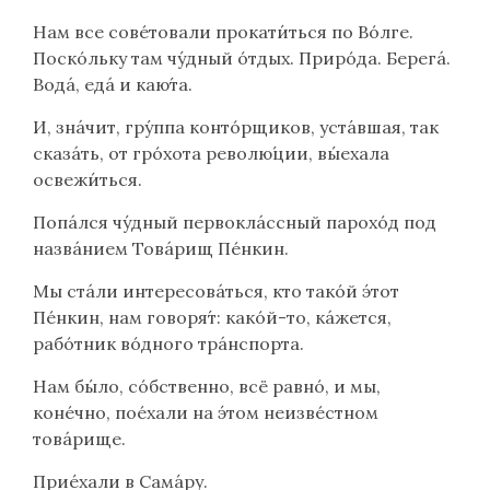
Нам все совéтовали прокати́ться по Вóлге.
Поскóльку там чу́дный óтдых. Прирóда. Берегá.
Водá, едá и каю́та.
И, знáчит, гру́ппа контóрщиков, уста́вшая, так
сказáть, от грóхота револю́ции, вы́ехала
освежи́ться.
Попáлся чу́дный первоклáссный парохóд под
назвáнием Товáрищ Пéнкин.
Мы стáли интересовáться, кто такóй э́тот
Пéнкин, нам говоря́т: какóй-то, кáжется,
рабóтник вóдного трáнспорта.
Нам бы́ло, сóбственно, всё равнó, и мы,
конéчно, поéхали на э́том неизвéстном
товáрище.
Прие́хали в Сама́ру.