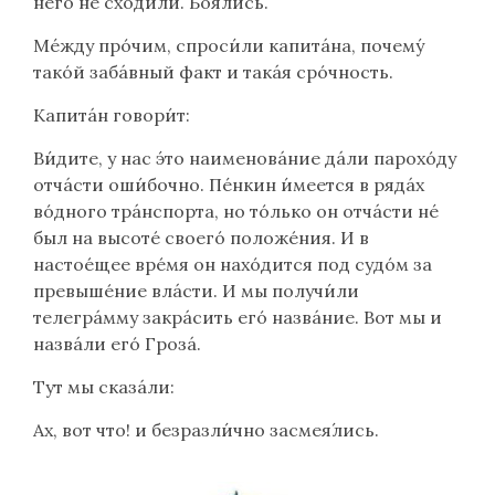
него́ не сходи́ли. Боя́лись.
Ме́жду прóчим, спроси́ли капитáна, почему́
такóй забáвный факт и такáя срóчность.
Капитáн говори́т:
Ви́дите, у нас э́то наименовáние дáли парохóду
отчáсти оши́бочно. Пе́нкин и́меется в рядáх
вóдного трáнспорта, но тóлько он отчáсти не́
был на высотé своегó положéния. И в
настоéщее врéмя он нахóдится под судóм за
превышéние влáсти. И мы получи́ли
телегрáмму закрáсить егó назвáние. Вот мы и
назвáли егó Грозá.
Тут мы сказáли:
Ах, вот что! и безразли́чно засмея́лись.