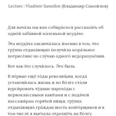
Lecture : Vladimir Samoïlov
(
Владимир Самойлов
)
Для начáла мы вам собирáемся рассказáть об
однóй забáвной мáленькой неуда́че.
Э́та неуда́ча заключáлась и́менно в том, что
гру́ппа отдыхáющих получи́ла морáльное
потрясéние по слу́чаю одногó недоразумéния.
Вот как э́то случи́лось. Э́то быль.
В пéрвые ещё гóды револю́ции, когдá
установи́лась жизнь и по Вóлге стáли
курси́ровать чу́дные парохóды с
первоклáссными каю́тами и с подáчей
пассажи́рам горя́чей пи́щи, гру́ппа
отдыхáющих грáждан шесть контóрщиков и в
том числé я выéхала отдохну́ть на Вóлгу.