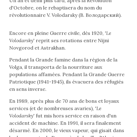
Un an et demi plus tard, après la Révolution
d'Octobre, on le rebaptisera du nom du
révolutionnaire V. Volodarsky (
В. Володарский
).
Encore en pleine Guerre civile, dès 1920, '
Le
Volodarsky
' reprit ses rotations entre Nijni
Novgorod et Astrakhan.
Pendant la Grande famine dans la région de la
Volga, il transporta de la nourriture aux
populations affamées. Pendant la Grande Guerre
Patriotique (1941-1945), ils évacuera des réfugiés
en sens inverse.
En 1989, après plus de 70 ans de bons et loyaux
services (et de nombreuses avaries), '
Le
Volodarsky
' fut mis hors service en raison d'un
accident de machine. En 1991, il sera finalement
désarmé. En 2000, le vieux vapeur, qui gisait dans