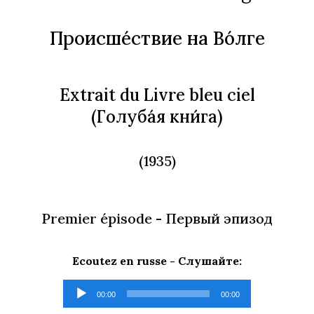
Происше́ствие на Во́лге
Extrait du Livre bleu ciel
(
Голуба́я кни́га
)
(1935)
Premier épisode -
Первый эпизод
Ecoutez en russe -
Слушайте
:
Lecteur
00:00
00:00
audio