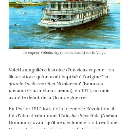
Le vapeur Volodarsky (Володарский) sur la Volga
Voici la singulière histoire d'un vieux vapeur - en
illustration : qu'on avait baptisé à l'origine '
La
grande Duchesse Olga Nikolaevn
a' (
Великая
княжна Ольга Николаевна
), en 1914, un mois
avant le début de la Grande guerre.
En février 1917, lors de la première Révolution, il
fut d'abord renommé '
L'Aliocha Popovitch
' (
Алёша
Попович
), avant qu'il ne s'échoue et soit renfloué.