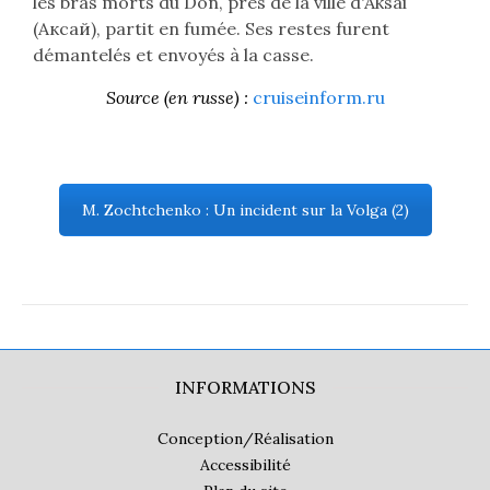
les bras morts du Don, près de la ville d'Aksai
(
Аксай
), ​​partit en fumée. Ses restes furent
démantelés et envoyés à la casse.
Source (en russe) :
cruiseinform.ru
M. Zochtchenko : Un incident sur la Volga (2)
INFORMATIONS
Conception/Réalisation
Accessibilité