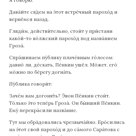
Дава́йте ся́дем на э́тот встре́чный парохо́д и
вернёмся назад.
Гляди́м, действи́тельно, стои́т у при́стани
како́й-то во́лжский парохо́д под назва́нием
Гроза́.
Спра́шиваем пу́блику плаче́вным го́лосом:
давно́ ли, де́скать, Пе́нкин ушёл. Мо́жет, его́
мо́жно по бе́регу догна́ть.
Пу́блика говори́т:
Заче́м вам догоня́ть? Э́вон Пе́нкин стои́т.
То́лько э́то тепе́рь Гроза́. Он бы́вший Пе́нкин.
Ему́ перекра́сили назва́ние.
Тут мы обра́довались чрезвыча́йно. Бро́сились
на э́тот свой парохо́д и до са́мого Сара́това с