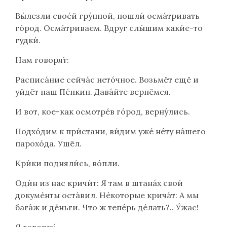
Вы́лезли свое́й гру́ппой, пошли́ осма́тривать
го́род. Осма́триваем. Вдруг слы́шим каки́е-то
гудки́.
Нам говоря́т:
Расписа́ние сейча́с нето́чное. Возьмёт ещё и
уйдёт наш Пе́нкин. Дава́йте вернёмся.
И вот, кое-как осмотре́в го́род, верну́лись.
Подхо́дим к при́стани, ви́дим уже́ не́ту на́шего
парохо́да. Ушёл.
Кри́ки подняли́сь, во́пли.
Оди́н из нас кричи́т: Я там в штанáх свои́
докуме́нты оста́вил. Не́которые крича́т: А мы
бага́ж и де́ньги. Что ж тепе́рь де́лать?.. У́жас!
Я говорю́: