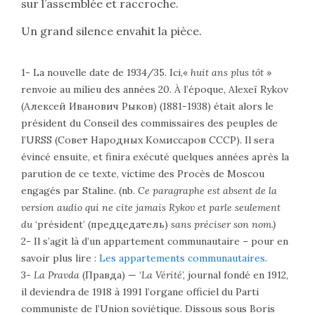
sur l’assemblée et raccroche.
Un grand silence envahit la pièce.
1- La nouvelle date de 1934/35. Ici,«
huit ans plus tôt
»
renvoie au milieu des années 20. À l’époque, Alexeï Rykov
(
Алексей Иванович Рыков
) (1881-1938) était alors le
président du Conseil des commissaires des peuples de
l’URSS (
Совет Народных Комиссаров СССР
). Il sera
évincé ensuite, et finira exécuté quelques années après la
parution de ce texte, victime des Procès de Moscou
engagés par Staline. (nb.
Ce paragraphe est absent de la
version audio qui ne cite jamais Rykov et parle seulement
du
‘président’ (предцедатель)
sans préciser son nom.)
2- Il s’agit là d’un appartement communautaire – pour en
savoir plus lire :
Les appartements communautaires
.
3-
La Pravda
(
Правда
) — ‘
La Vérité
’, journal fondé en 1912,
il deviendra de 1918 à 1991 l’organe officiel du Parti
communiste de l’Union soviétique. Dissous sous Boris