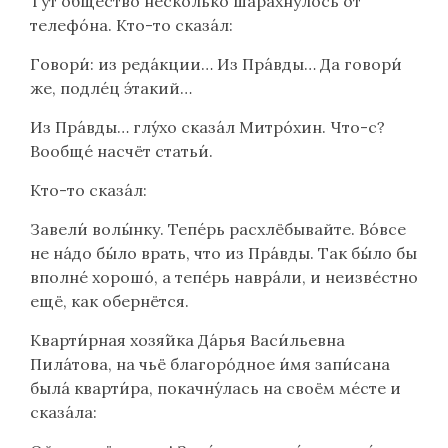
Тут о́бщество не́сколько шара́хнулось от
телефо́на. Кто-то сказа́л:
Говори́: из реда́кции… Из Пра́вды… Да говори́
же, подле́ц э́такий…
Из Пра́вды… глу́хо сказа́л Митро́хин. Что-с?
Вообще́ насчёт статьи́.
Кто-то сказа́л:
Завели́ волы́нку. Тепе́рь расхлёбывайте. Во́все
не на́до бы́ло врать, что из Пра́вды. Так бы́ло бы
вполне́ хорошо́, а тепе́рь навра́ли, и неизве́стно
ещё, как обернётся.
Кварти́рная хозя́йка Да́рья Васи́льевна
Пила́това, на чьё благоро́дное и́мя запи́сана
была́ кварти́ра, покачну́лась на своём ме́сте и
сказа́ла: