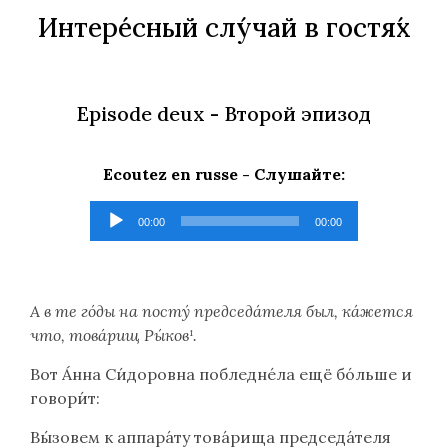
Интере́сный слу́чай в гостя́х
Episode deux -
Второй эпизод
Ecoutez en russe -
Слушайте
:
Lecteur
00:00
00:00
audio
А в те го́ды на посту́ председа́теля был, ка́жется
что, това́рищ Ры́ков¹.
Вот А́нна Си́доровна побледне́ла ещё бо́льше и
говори́т:
Вы́зовем к аппара́ту това́рища председа́теля