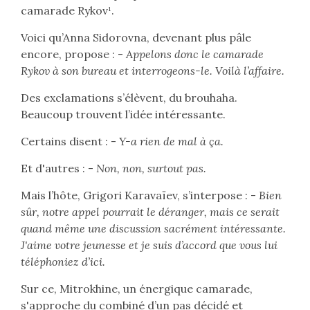
camarade Rykov¹.
Voici qu’Anna Sidorovna, devenant plus pâle
encore, propose : -
Appelons donc le camarade
Rykov à son bureau et interrogeons-le. Voilà l’affaire.
Des exclamations s’élèvent, du brouhaha.
Beaucoup trouvent l’idée intéressante.
Certains disent : -
Y-a rien de mal à ça.
Et d'autres : -
Non, non, surtout pas.
Mais l’hôte, Grigori Karavaïev, s’interpose : -
Bien
sûr, notre appel pourrait le déranger, mais ce serait
quand même une discussion sacrément intéressante.
J'aime votre jeunesse et je suis d’accord que vous lui
téléphoniez d’ici.
Sur ce, Mitrokhine, un énergique camarade,
s'approche du combiné d’un pas décidé et