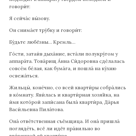
говори́т:
Я сейча́с вы́зову.
Он снима́ет тру́бку и говори́т:
Бу́дьте любе́́зны… Кремль…
Го́сти, затаи́в дыха́ние, вста́ли полукру́гом у
аппара́та. Това́рищ А́нна Си́доровна сде́лалась
совсе́м бе́лая, как бума́га, и пошла́ на ку́хню
освежа́ться.
Жильцы́, коне́чно, со всей кварти́ры собра́лись
в ко́мнату. Яви́лась и кварти́рная хозя́йка, на
и́мя кото́рой запи́сана была́ кварти́ра, Да́рья
Васи́льевна Пила́това.
Она́ отве́тственная съёмщица. И она́ пришла́
погляде́ть, всё ли идёт пра́вильно во
вве́ренной ей кварти́ре.