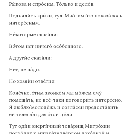
Ры́кова и спро́сим. То́лько и дело́в.
Подняли́сь кри́ки, гул. Мно́гим э́то показа́лось
интере́сным.
Не́которые сказа́ли:
В э́том нет ничего́ осо́бенного.
А други́е сказа́ли:
Нет, не на́до.
Но хозя́ин отве́тил:
Коне́чно, э́тим звонко́м мы мо́жем ему́
помеша́ть, но всё-таки поговори́ть интере́сно.
Я люблю́ молодёжь и согла́сен предоста́вить
ей телефо́н для э́той це́ли.
Тут оди́н энерги́чный това́рищ Митро́хин
подхо́дит к аппара́ту твёрдой похо́дкой и