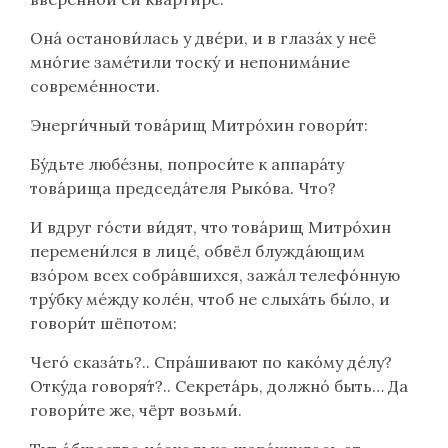
Она́ останови́лась у две́ри, и в глаза́х у неё
мно́гие заме́тили тоску́ и непонима́ние
совреме́нности.
Энерги́чный това́рищ Митро́хин говори́т:
Бу́дьте любе́зны, попроси́те к аппара́ту
това́рища председа́теля Рыко́ва. Что?
И вдруг го́сти ви́дят, что това́рищ Митро́хин
перемени́лся в лице́, обвёл блужда́ющим
взо́ром всех собра́вшихся, зажа́л телефо́нную
тру́бку ме́жду коле́н, чтоб не слыха́ть бы́ло, и
говори́т шёпотом:
Чего́ сказа́ть?.. Спра́шивают по како́му де́лу?
Отку́да говоря́т?.. Секрета́рь, должно́ быть… Да
говори́те же, чёрт возьми́.