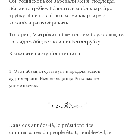
Ой, тошнёхонько! Заре́зали меня́, подлецы́.
Ве́шайте тру́бку. Ве́шайте в мое́й кварти́ре
тру́бку. Я не позво́лю в мое́й кварти́ре с
вождя́ми разгова́ривать…
Това́рищ Митро́хин обвёл свои́м блужда́ющим
взгля́дом о́бщество и пове́сил тру́бку.
В комна́те наступи́ла тишина́...
1- Этот абзац отсутствует в предлагаемой
аудиоверсии. Имя «товарища Рыкова» не
упоминается.
Dans ces années-là, le président des
commissaires du peuple était, semble-t-il, le