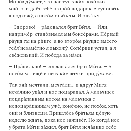
Моро́з ду́мает, что нас тут таки́х похо́жих
мно́го, и даёт тебе́ второ́й пода́рок. А тут опя́ть
я подхожу́, а пото́м опя́ть ты. И опя́ть я.
— Здо́рово! — ра́довался брат Ви́тя. — И́ли,
наприме́р, стано́вимся мы боксёрами. Пе́рвый
ра́унд ты на ри́нге, а во второ́м ра́унде вме́сто
тебя́ незаме́тно я выхожу́. Сопе́рник уста́л, а я
све́женький. И побе́да за на́ми.
— Пра́вильно! — соглаша́лся брат Ми́тя. — А
пото́м мы ещё и не таки́е шту́ки приду́маем.
Так они́ мечта́ли, мечта́ли… и вдруг Ми́тя
неча́янно упа́л и нос поцара́пал. А ма́льчик с
поцара́панным но́сом на ма́льчика с
непоцара́панным уже́, коне́чно, не похо́ж, хоть
они́ и близнецы́. Пришло́сь бра́тьям це́лую
неде́́лю ждать, пока нос заживёт. Но когда́ нос
у бра́та Ми́ти за́жил, брат Ви́тя неча́янно себе́