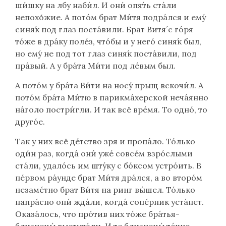
ши́шку на лбу наби́л. И они́ опя́ть ста́ли
непохо́́жие. А пото́м брат Ми́тя подра́лся и ему́
синя́к под глаз поста́вили. Брат Витя́ с го́ря
то́же в дра́ку поле́з, что́бы и у него́ синя́к был,
но ему́ не под тот глаз синя́к поста́вили, под
пра́вый. А у бра́та Ми́ти под ле́вым был.
А пото́м у бра́та Ви́ти на носу́ прыщ вскочи́л. А
пото́м бра́та Ми́тю в парикма́херской неча́янно
на́голо постри́гли. И так всё вре́мя. То одно́, то
друго́е.
Так у них всё де́тство зря и пропа́ло. То́лько
оди́н раз, когда́ они́ уже́ совсе́м взро́слыми
ста́ли, удало́сь им шту́ку с бо́ксом устро́ить. В
пе́рвом ра́унде брат Ми́тя дра́лся, а во второ́м
незаме́тно брат Ви́тя на ринг вы́шел. То́лько
напра́сно они́ жда́ли, когда́ сопе́рник уста́нет.
Оказа́лось, что про́тив них то́же бра́тья-