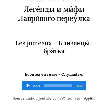
Леге́нды и ми́фы
Лавро́вого переу́лка
Les jumeaux -
Близенцы́-
бра́тья
Ecoutez en russe -
Слушайте
:
Lecteur
00:00
00:00
audio
Source audio : youtube.com/@user-zv4kl9gp8w