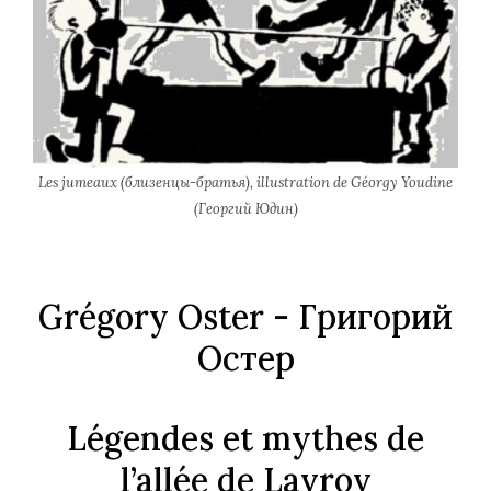
Les jumeaux (близенцы-братья), illustration de Géorgy Youdine
(Георгий Юдин)
Grégory Oster -
Григорий
Остер
Légendes et mythes de
l’allée de Lavrov