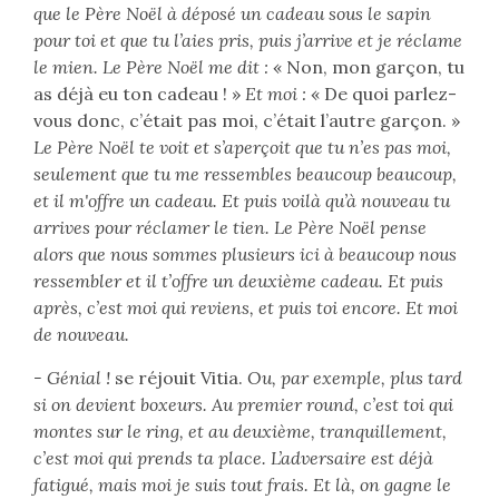
que le Père Noël à déposé un cadeau sous le sapin
pour toi et que tu l’aies pris, puis j’arrive et je réclame
le mien. Le Père Noël me dit :
« Non, mon garçon, tu
as déjà eu ton cadeau ! »
Et moi :
« De quoi parlez-
vous donc, c’était pas moi, c’était l’autre garçon. »
Le Père Noël te voit et s’aperçoit que tu n’es pas moi,
seulement que tu me ressembles beaucoup beaucoup,
et il m'offre un cadeau. Et puis voilà qu’à nouveau tu
arrives pour réclamer le tien. Le Père Noël pense
alors que nous sommes plusieurs ici à beaucoup nous
ressembler et il t’offre un deuxième cadeau. Et puis
après, c’est moi qui reviens, et puis toi encore. Et moi
de nouveau.
- Génial !
se réjouit Vitia.
Ou, par exemple, plus tard
si on devient boxeurs. Au premier round, c’est toi qui
montes sur le ring, et au deuxième, tranquillement,
c’est moi qui prends ta place. L’adversaire est déjà
fatigué, mais moi je suis tout frais. Et là, on gagne le