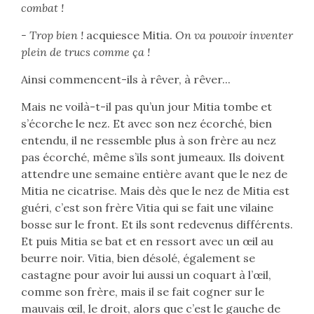
combat !
- Trop bien !
acquiesce Mitia.
On va pouvoir inventer
plein de trucs comme ça !
Ainsi commencent-ils à rêver, à rêver...
Mais ne voilà-t-il pas qu’un jour Mitia tombe et
s’écorche le nez. Et avec son nez écorché, bien
entendu, il ne ressemble plus à son frère au nez
pas écorché, même s’ils sont jumeaux. Ils doivent
attendre une semaine entière avant que le nez de
Mitia ne cicatrise. Mais dès que le nez de Mitia est
guéri, c’est son frère Vitia qui se fait une vilaine
bosse sur le front. Et ils sont redevenus différents.
Et puis Mitia se bat et en ressort avec un œil au
beurre noir. Vitia, bien désolé, également se
castagne pour avoir lui aussi un coquart à l’œil,
comme son frère, mais il se fait cogner sur le
mauvais œil, le droit, alors que c’est le gauche de