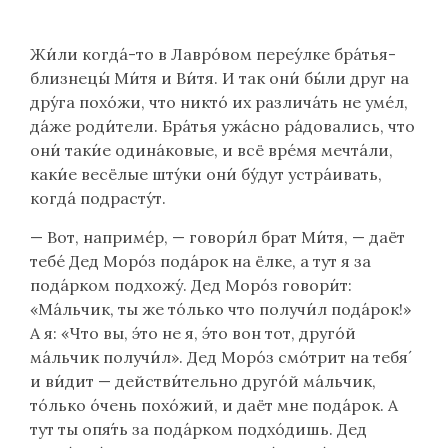
Lire
Жи́ли когда́-то в Лавро́вом переу́лке бра́тья-
le
близнецы́ Ми́тя и Ви́тя. И так они́ бы́ли друг на
texte
дру́га похо́жи, что никто́ их различа́ть не уме́л,
en
да́же роди́тели. Бра́тья ужа́сно ра́довались, что
russe
они́ таки́е одина́ковые, и всё вре́мя мечта́ли,
(flèche
каки́е весёлые шту́ки они́ бу́дут устра́ивать,
bas)
когда́ подрасту́т.
— Вот, наприме́р, — говори́л брат Ми́тя, — даёт
тебе́ Дед Моро́з пода́рок на ёлке, а тут я за
пода́рком подхожу́. Дед Моро́з говори́т:
«Ма́льчик, ты же то́лько что получи́л пода́рок!»
А я: «Что вы, э́то не я, э́то вон тот, друго́й
ма́льчик получи́л». Дед Моро́з смо́трит на тебя́
и ви́дит — действи́тельно друго́й ма́льчик,
то́лько о́чень похо́жий, и даёт мне пода́рок. А
тут ты опя́ть за пода́рком подхо́дишь. Дед