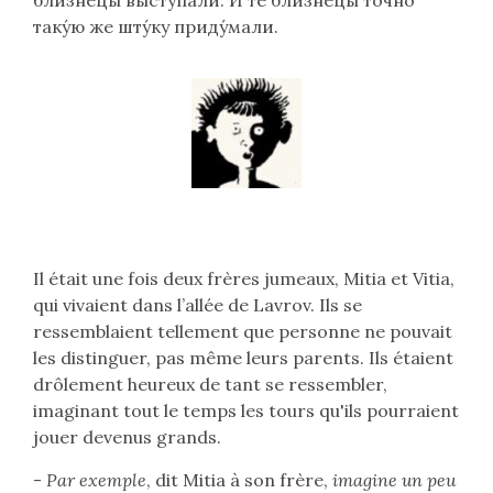
близнецы́ выступа́ли. И те близнецы́ то́чно
таку́ю же шту́ку приду́мали.
Lire
Il était une fois deux frères jumeaux, Mitia et Vitia,
le
qui vivaient dans l’allée de Lavrov. Ils se
texte
ressemblaient tellement que personne ne pouvait
en
les distinguer, pas même leurs parents. Ils étaient
français
drôlement heureux de tant se ressembler,
(flèche
imaginant tout le temps les tours qu'ils pourraient
bas)
jouer devenus grands.
-
Par exemple
, dit Mitia à son frère,
imagine un peu