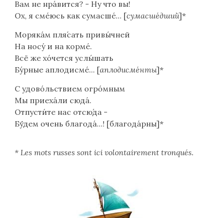
Вам не нра́вится? - Ну что вы!
Ох, я сме́юсь как сумасше́... [
сумасше́дший
]*
Моряка́м пля́сать привы́чней
На носу́ и на корме́.
Всё же хо́чется услы́шать
Бу́рные аплодисме́... [
аплодисме́нты
]*
С удово́льствием огро́мным
Мы приеха́ли сюда́.
Отпусти́те нас отсю́да -
Бу́́дем очень благода́...! [благода́рны]*
* Les mots russes sont ici volontairement tronqués.