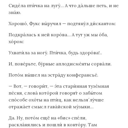
Сиде́ла пти́чка на лугу́… А что да́льше петь, и не
зна́ю.
Хорошо́, Фукс вы́ручил — подтяну́л ди́скантом:
Подкра́лась к ней коро́ва… А тут уж мы о́ба,
хо́ром:
Ухвати́ла за ногу́. Пти́чка, будь здоро́ва!..
И, пове́рьте, бу́рные аплодисме́нты сорва́ли.
Пото́м вы́шел на эстра́ду конферансье́.
— Вот, — говори́т, — э́та стари́нная тузе́мная
пе́сня, слова́ кото́рой говоря́т о забы́том
спо́собе охо́ты на пти́ц, как нельзя́ лу́чше
отража́ет смысл гава́йской му́зыки…
Да. Ну, пото́м ещё на «бис» спе́ли,
раскла́нялись и пошли́ в конто́ру. Там