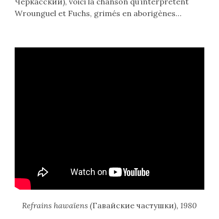
Черкасский
), voici la chanson qu’interprètent
Wrounguel et Fuchs, grimés en aborigènes…
Refrains hawaïens (
Гавайские частушки
), 1980