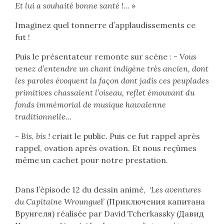
Et lui a souhaité bonne santé !..
. »
Imaginez quel tonnerre d’applaudissements ce
fut !
Puis le présentateur remonte sur scène : -
Vous
venez d’entendre un chant indigène très ancien, dont
les paroles évoquent la façon dont jadis ces peuplades
primitives chassaient l’oiseau, reflet émouvant du
fonds immémorial de musique hawaïenne
traditionnelle…
- Bis, bis !
criait le public. Puis ce fut rappel après
rappel, ovation après ovation. Et nous reçûmes
même un cachet pour notre prestation.
Dans l’épisode 12 du dessin animé, ‘
Les aventures
du Capitaine Wroungue
l’ (
Приключения капитана
Врунгеля
) réalisée par David Tcherkassky (
Давид