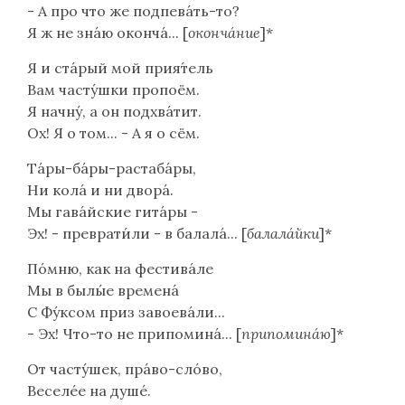
- А про что же подпева́ть-то?
Я ж не зна́ю оконча́... [
оконча́ние
]*
Я и ста́рый мой прия́тель
Вам часту́шки пропоём.
Я начну́, а он подхва́тит.
Ох! Я о том... - А я о сём.
Та́ры-ба́ры-растаба́ры,
Ни кола́ и ни двора́.
Мы гава́йские гита́ры -
Эх! - преврати́ли - в балала́... [
балала́йки
]*
По́мню, как на фестива́ле
Мы в былы́е времена́
С Фу́ксом приз завоева́ли...
- Эх! Что-то не припомина́... [
припомина́ю
]*
От часту́шек, пра́во-сло́во,
Веселе́е на душе́.