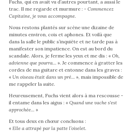
Fuchs, qui en avait vu d’autres pourtant, a aussi le
trac. Il me regarde et murmure : -
Commencez
Capitaine, je vous accompagne.
Nous restons plantés sur scène une dizaine de
minutes environ, cois et aphones. Et voilà que
dans la salle le public s’inquiète et ne tarde pas à
manifester son impatience. On est au bord du
scandale. Alors, je ferme les yeux et me dis : «
Oh,
advienne que pourra…
». Je commence à gratter les
cordes de ma guitare et entonne dans les graves :
«
Un oiseau était dans un pré...
», mais impossible de
me rappeler la suite.
Heureusement, Fuchs vient alors à ma rescousse -
il entame dans les aigus : «
Quand une vache s'est
approchée...
»
Et tous deux en chœur concluons :
«
Elle a attrapé par la patte l’oiselet.