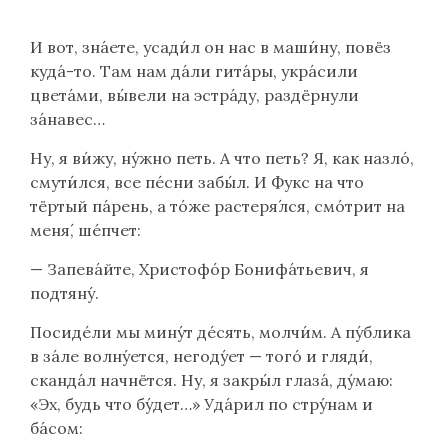
И вот, зна́ете, усади́л он нас в маши́ну, повёз
куда́-то. Там нам да́ли гита́ры, укра́сили
цвета́ми, вы́вели на эстра́ду, раздёрнули
за́навес…
Ну, я ви́жу, ну́жно петь. А что петь? Я, как назло́,
смути́лся, все пе́сни забы́л. И Фукс на что
тёртый па́рень, а то́же растеря́лся, смо́трит на
меня́, ше́пчет:
— Запева́йте, Христофо́р Бонифа́тьевич, я
подтяну́.
Посиде́ли мы мину́т де́сять, молчи́м. А пу́блика
в за́ле волну́ется, негоду́ет — того́ и гляди́,
сканда́л начнётся. Ну, я закры́л глаза́, ду́маю:
«Эх, будь что бу́дет…» Уда́рил по стру́нам и
ба́сом: