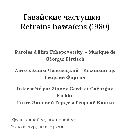
Гавайские частушки
–
Refrains hawaïens (1980)
Paroles d'Efim Tchepovetsky - Musique de
Géorgui Firtitch
Автор: Ефим Чеповецкий - Композитор:
Георгий Фиртич
Interprété par Zinovy Gerdt et Guéorguy
Kichko
Поют: Зиновий Гердт и Георгий Кишко
- Фукс, дава́йте, подпева́йте,
То́лько, чур, не сгоряча́.