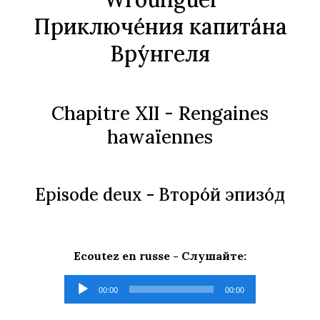
Приключе́ния капита́на
Вру́нгеля
Chapitre XII - Rengaines
hawaïennes
Episode deux -
Второ́й эпизо́д
Ecoutez en russe -
Слушайте
:
Lecteur
00:00
00:00
audio