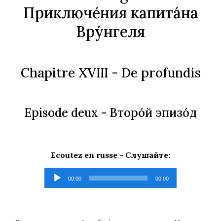
Приключе́ния капита́на
Вру́нгеля
Chapitre XVIII - De profundis
Episode deux -
Второ́й эпизо́д
Ecoutez en russe -
Слушайте
:
Lecteur
00:00
00:00
audio