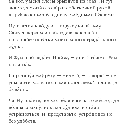
Да вот, у меня слёзы бры́знули из глаз… И тут,
зна́ете, я хвата́ю топо́р и со́бственной руко́й
выруба́ю кормову́ю до́ску с ме́дными бу́квами…
Ну, а зате́м в во́ду и — к Фу́ксу на па́льму.
Сажу́сь верхо́м и наблюда́ю, как океа́н
поглоща́ет оста́тки моего́ многострада́льного
су́дна.
И Фукс наблюда́ет. И ви́жу — у него́ то́же слёзы
на глаза́х.
Я протяну́л ему́ ру́ку: — Ничего́, — говорю́, — не
уныва́йте, мы ещё с ва́ми поплывём. То ли ещё
быва́ет…
Да. Ну, зна́ете, посмотре́ли ещё на то ме́сто, где
во́лны сомкну́лись над су́дном, и ста́ли
устра́иваться. И, предста́вьте, устро́ились не
без удо́бств.