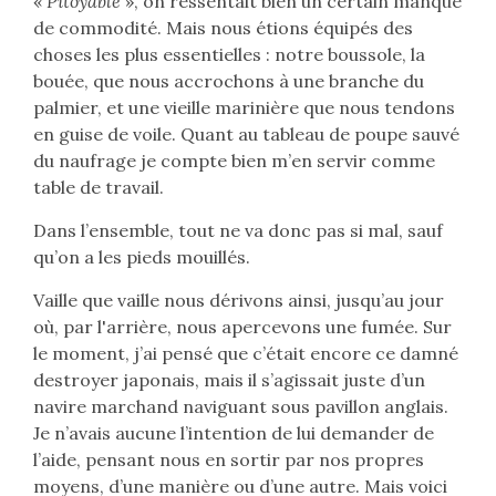
«
Pitoyable
», on ressentait bien un certain manque
de commodité. Mais nous étions équipés des
choses les plus essentielles : notre boussole, la
bouée, que nous accrochons à une branche du
palmier, et une vieille marinière que nous tendons
en guise de voile. Quant au tableau de poupe sauvé
du naufrage je compte bien m’en servir comme
table de travail.
Dans l’ensemble, tout ne va donc pas si mal, sauf
qu’on a les pieds mouillés.
Vaille que vaille nous dérivons ainsi, jusqu’au jour
où, par l'arrière, nous apercevons une fumée. Sur
le moment, j’ai pensé que c’était encore ce damné
destroyer japonais, mais il s’agissait juste d’un
navire marchand naviguant sous pavillon anglais.
Je n’avais aucune l’intention de lui demander de
l’aide, pensant nous en sortir par nos propres
moyens, d’une manière ou d’une autre. Mais voici