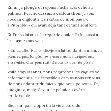
Enfin, je plonge et rejoins Fuchs accroché au
palmier. Perché dessus, à califourchon, je vois
l'océan engloutir les restes de mon pauvre
«
Pitoyable
» qui avait déjà tant et tant souffert.
Et Fuchs lui aussi le regarde couler. Et lui aussi a
les larmes aux yeux.
-
Ça va aller Fuchs
, dis-je en lui tendant la main,
ne
pleurez pas, longtemps encore nous naviguerons
ensemble. Que pourrait-il nous arriver de pire ?
Voilà, impuissants, nous regardons les vagues se
refermer sur le «
Pitoyable
» et puis nous tentons
de nous adapter du mieux que nous pouvons. Et,
imaginez, malgré tout, le palmier s’avéra
confortable.
Bien sûr, par rapport à la vie à bord du