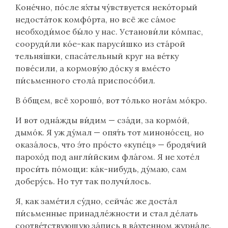
Коне́чно, по́сле я́хты чу́вствуется неко́торый
недоста́ток комфо́рта, но всё же са́мое
необходи́мое бы́ло у нас. Установи́ли ко́мпас,
сооруди́ли ко́е-как паруси́шко из ста́рой
тельня́шки, спаса́тельный круг на ве́тку
пове́сили, а кормову́ю до́ску я вме́сто
пи́сьменного стола́ приспосо́бил.
В о́бщем, всё хорошо́, вот то́лько нога́м мо́кро.
И вот одна́жды ви́дим — сза́ди, за кормо́й,
дымо́к. Я уж ду́мал — опя́ть тот миноно́сец, но
оказа́лось, что э́то про́сто «купе́ц» — бродя́чий
парохо́д под англи́йским фла́гом. Я не хоте́л
проси́ть по́мощи: ка́к-нибудь, ду́маю, сам
доберу́сь. Но тут так получи́лось.
Я, как заме́тил су́дно, сейча́с же доста́л
пи́сьменные принадле́жности и стал де́лать
соотве́тствующую за́пись в ва́хтенном журна́ле.