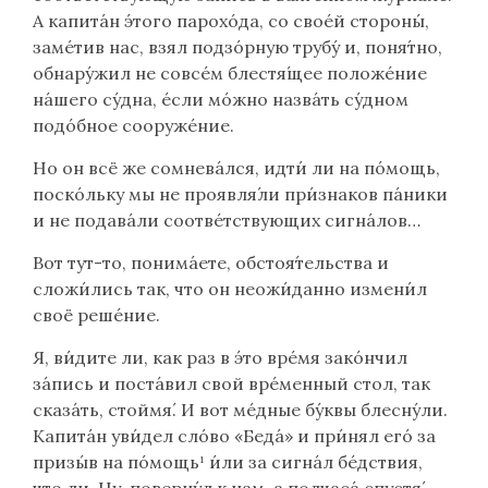
А капита́н э́того парохо́да, со свое́й стороны́,
заме́тив нас, взял подзо́рную трубу́ и, поня́тно,
обнару́жил не совсе́м блестя́щее положе́ние
на́шего су́дна, е́сли мо́жно назва́ть су́дном
подо́бное сооруже́ние.
Но он всё же сомнева́лся, идти́ ли на по́мощь,
поско́льку мы не проявля́ли при́знаков па́ники
и не подава́ли соотве́тствующих сигна́лов…
Вот тут-то, понима́ете, обстоя́тельства и
сложи́лись так, что он неожи́данно измени́л
своё реше́ние.
Я, ви́дите ли, как раз в э́то вре́мя зако́нчил
за́пись и поста́вил свой вре́менный стол, так
сказа́ть, стоймя́. И вот ме́дные бу́квы блесну́ли.
Капита́н уви́дел сло́во «Беда́» и при́нял его́ за
призы́в на по́мощь¹ и́ли за сигна́л бе́дствия,
что ли. Ну, поверну́л к нам, а полчаса́ спустя́