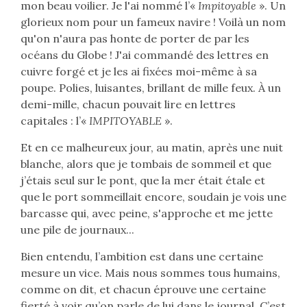
mon beau voilier. Je l'ai nommé l’«
Impitoyable
». Un
glorieux nom pour un fameux navire ! Voilà un nom
qu'on n'aura pas honte de porter de par les
océans du Globe ! J'ai commandé des lettres en
cuivre forgé et je les ai fixées moi-même à sa
poupe. Polies, luisantes, brillant de mille feux. À un
demi-mille, chacun pouvait lire en lettres
capitales : l’«
IMPITOYABLE
».
Et en ce malheureux jour, au matin, après une nuit
blanche, alors que je tombais de sommeil et que
j’étais seul sur le pont, que la mer était étale et
que le port sommeillait encore, soudain je vois une
barcasse qui, avec peine, s'approche et me jette
une pile de journaux...
Bien entendu, l’ambition est dans une certaine
mesure un vice. Mais nous sommes tous humains,
comme on dit, et chacun éprouve une certaine
fierté à voir qu’on parle de lui dans le journal. C’est