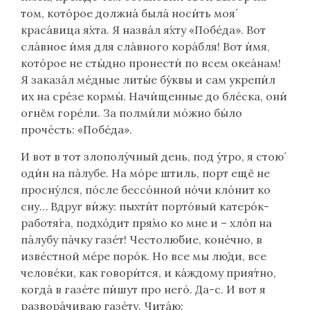
том, кото́рое должна́ была́ носи́ть моя́
краса́вица я́хта. Я назва́л я́хту «Побе́да». Вот
сла́вное и́мя для сла́вного кора́бля! Вот и́мя,
кото́рое не сты́дно пронести́ по всем океа́нам!
Я заказа́л ме́дные литы́е бу́квы и сам укрепи́л
их на сре́зе кормы́. Начи́щенные до бле́ска, они́
огнём горе́ли. За полми́ли мо́жно бы́ло
проче́сть: «Побе́да».
И вот в тот злополу́чный день, под у́тро, я стою́
оди́н на па́лубе. На мо́ре штиль, порт ещё не
просну́лся, по́сле бессо́нной но́чи кло́нит ко
сну… Вдруг ви́жу: пыхти́т порто́вый катеро́к-
работя́га, подхо́дит пря́мо ко мне и – хло́п на
па́лубу па́чку газе́т! Честолю́бие, коне́чно, в
изве́стной ме́ре поро́к. Но все мы лю́ди, все
челове́ки, как говори́тся, и ка́ждому прия́тно,
когда́ в газе́те пи́шут про него́. Да-с. И вот я
развора́чиваю газе́ту. Чита́ю: