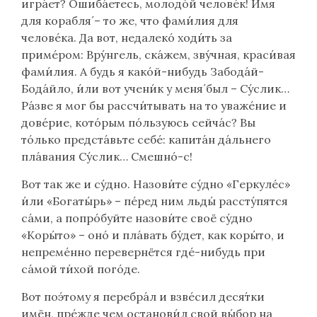
игра́ет? Ошиба́етесь, молодо́й челове́к! И́мя
для корабля́ – то же, что фами́лия для
челове́ка. Да вот, недалеко́ ходи́ть за
приме́ром: Вру́нгель, ска́жем, зву́чная, краси́вая
фами́лия. А будь я како́й-нибудь Забода́й-
Бода́йло, и́ли вот учени́к у меня́ был – Су́слик…
Ра́зве я мог бы рассчи́тывать на то уваже́ние и
дове́рие, кото́рым по́льзуюсь сейча́с? Вы
то́лько предста́вьте себе́: капита́н да́льнего
пла́вания Су́слик… Смешно́-с!
Вот так же и су́дно. Назови́те су́дно «Геркуле́с»
и́ли «Богаты́рь» – пе́ред ним льды́ рассту́пятся
са́ми, а попро́буйте назови́те своё су́дно
«Коры́то» – оно́ и пла́вать бу́дет, как коры́то, и
непреме́нно перевернётся где́-нибудь при
са́мой ти́хой пого́де.
Вот поэ́тому я перебра́л и взве́сил деся́тки
имён, пре́жде чем останови́л свой вы́бор на