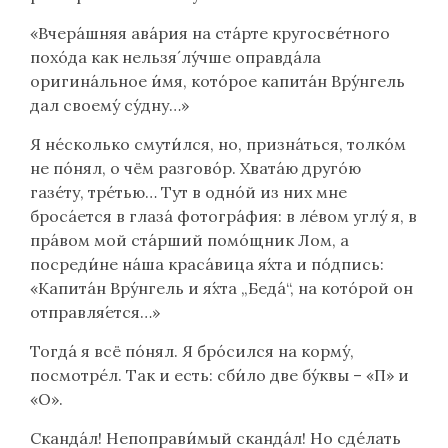
«Вчера́шняя ава́рия на ста́рте кругосве́тного
похо́да как нельзя́ лу́чше оправда́ла
оригина́льное и́мя, кото́рое капита́н Вру́нгель
дал своему́ су́дну…»
Я не́сколько смути́лся, но, призна́ться, толко́м
не по́нял, о чём разгово́р. Хвата́ю друго́ю
газе́ту, тре́тью… Тут в одно́й из них мне
броса́ется в глаза́ фотогра́фия: в ле́вом углу́ я, в
пра́вом мой ста́рший помо́щник Лом, а
посреди́не на́ша краса́вица я́хта и по́дпись:
«Капита́н Вру́нгель и я́хта „Беда́“, на кото́рой он
отправля́ется…»
Тогда́ я всё по́нял. Я бро́сился на корму́,
посмотре́л. Так и есть: сби́ло две бу́квы – «П» и
«О».
Сканда́л! Непоправи́мый сканда́л! Но сде́лать