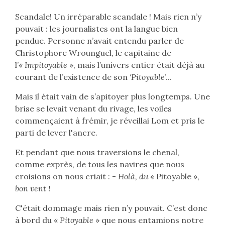
Scandale! Un irréparable scandale ! Mais rien n’y
pouvait : les journalistes ont la langue bien
pendue. Personne n’avait entendu parler de
Christophore Wrounguel, le capitaine de
l’«
Impitoyable
», mais l’univers entier était déjà au
courant de l’existence de son ‘
Pitoyable
’...
Mais il était vain de s’apitoyer plus longtemps. Une
brise se levait venant du rivage, les voiles
commençaient à frémir, je réveillai Lom et pris le
parti de lever l'ancre.
Et pendant que nous traversions le chenal,
comme exprès, de tous les navires que nous
croisions on nous criait : -
Holà, du
« Pitoyable »
,
bon vent !
C'était dommage mais rien n’y pouvait. C’est donc
à bord du «
Pitoyable
» que nous entamions notre