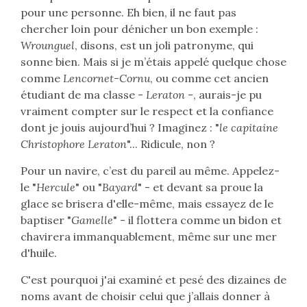
pour une personne. Eh bien, il ne faut pas
chercher loin pour dénicher un bon exemple :
Wrounguel
, disons, est un joli patronyme, qui
sonne bien. Mais si je m’étais appelé quelque chose
comme
Lencornet-Cornu
, ou comme cet ancien
étudiant de ma classe -
Leraton
-, aurais-je pu
vraiment compter sur le respect et la confiance
dont je jouis aujourd’hui ? Imaginez : "
le capitaine
Christophore Leraton
"... Ridicule, non ?
Pour un navire, c’est du pareil au même. Appelez-
le "
Hercule
" ou "
Bayard
" - et devant sa proue la
glace se brisera d'elle-même, mais essayez de le
baptiser "
Gamelle
" - il flottera comme un bidon et
chavirera immanquablement, même sur une mer
d'huile.
C'est pourquoi j'ai examiné et pesé des dizaines de
noms avant de choisir celui que j’allais donner à