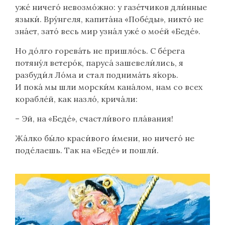
уже́ ничего́ невозмо́жно: у газе́тчиков дли́нные
языки́. Вру́нгеля, капита́на «Побе́ды», никто́ не
зна́ет, зато́ весь мир узна́л уже́ о мое́й «Беде́».
Но до́лго горева́ть не пришло́сь. С бе́рега
потяну́л ветеро́к, паруса́ зашевели́лись, я
разбуди́л Ло́ма и стал поднима́ть я́корь.
И пока́ мы шли морски́м кана́лом, нам со всех
корабле́й, как назло́, крича́ли:
– Эй, на «Беде́», счастли́вого пла́вания!
Жа́лко бы́ло краси́вого и́мени, но ничего́ не
поде́лаешь. Так на «Беде́» и пошли́.