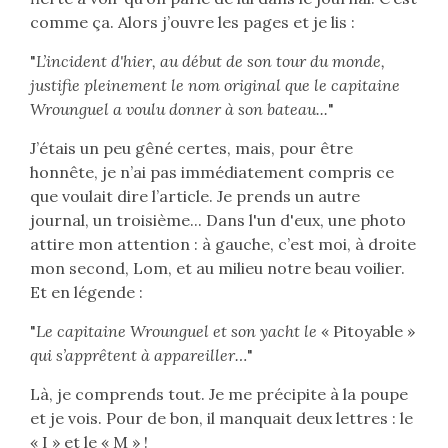
comme ça. Alors j’ouvre les pages et je lis :
"
L’incident d'hier, au début de son tour du monde,
justifie pleinement le nom original que le capitaine
Wrounguel a voulu donner à son bateau...
"
J’étais un peu gêné certes, mais, pour être
honnête, je n’ai pas immédiatement compris ce
que voulait dire l’article. Je prends un autre
journal, un troisième... Dans l'un d'eux, une photo
attire mon attention : à gauche, c’est moi, à droite
mon second, Lom, et au milieu notre beau voilier.
Et en légende :
"
Le capitaine Wrounguel et son yacht le
« Pitoyable »
qui s’apprêtent à appareiller…
"
Là, je comprends tout. Je me précipite à la poupe
et je vois. Pour de bon, il manquait deux lettres : le
« I » et le « M » !