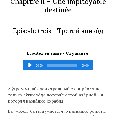
Chapitre II – Une impitoyable
destinée
Episode trois -
Третий эпизо́д
Ecoutez en russe -
Слушайте
:
Lecteur
00:00
00:00
audio
А у́тром меня́ ждал стра́шный сюрпри́з : я не
то́лько су́тки хо́да потеря́л с э́той ава́рией – я
потеря́л назва́ние корабля́!
Вы, мо́жет быть, ду́маете, что назва́ние ро́ли не