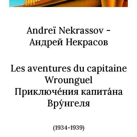
Andreï Nekrassov -
Андрей Некрасов
Les aventures du capitaine
Wrounguel
Приключе́ния капита́на
Вру́нгеля
­(1934-1939)