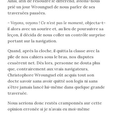
Ainsi, afin de résoudre le différend, avions-nous
prié un jour Wrounguel de nous parler de ses
traversées passées.
-
Voyons, voyons ! Ce n'est pas le moment
, objecta-t-
il alors avec un sourire et, au lieu de poursuivre sa
leçon, il décida de nous coller un contrôle surprise
portant sur la navigation.
Quand, après la cloche, il quitta la classe avec la
pile de nos cahiers sous le bras, nos disputes
cessèrent net. Dès lors, personne ne douta plus
que, contrairement aux vrais navigateurs,
Christophore Wrounguel eût acquis tout son
docte savoir sans avoir quitté son logis ni sans
s’être jamais lancé lui-même dans quelque grande
traversée.
Nous serions donc restés cramponnés sur cette
opinion erronée si je n’avais eu moi-même