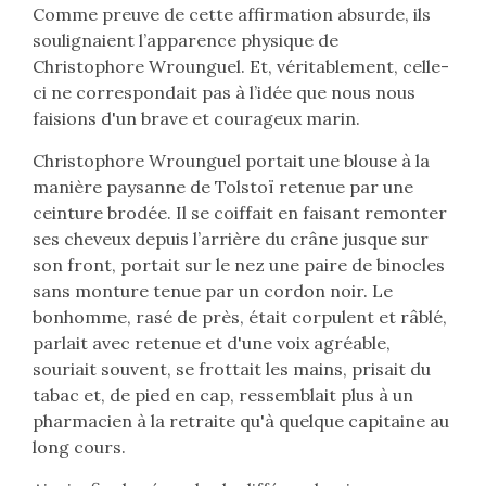
Comme preuve de cette affirmation absurde, ils
soulignaient l’apparence physique de
Christophore Wrounguel. Et, véritablement, celle-
ci ne correspondait pas à l’idée que nous nous
faisions d'un brave et courageux marin.
Christophore Wrounguel portait une blouse à la
manière paysanne de Tolstoï retenue par une
ceinture brodée. Il se coiffait en faisant remonter
ses cheveux depuis l’arrière du crâne jusque sur
son front, portait sur le nez une paire de binocles
sans monture tenue par un cordon noir. Le
bonhomme, rasé de près, était corpulent et râblé,
parlait avec retenue et d'une voix agréable,
souriait souvent, se frottait les mains, prisait du
tabac et, de pied en cap, ressemblait plus à un
pharmacien à la retraite qu'à quelque capitaine au
long cours.