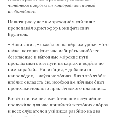
чита́теля с геро́ем и в кото́рой нет ничего́
необыча́йного.
Навига́цию у нас в мореходно́м учи́лище
преподава́л Христофо́р Бонифа́тьевич
Вру́нгель.
– Навига́ция, – сказа́л он на пе́рвом уро́ке, – э́то
нау́ка, кото́рая у́чит нас избира́ть наибо́лее
безопа́сные и вы́годные мо́рские пути́,
прокла́дывать э́ти пути́ на ка́ртах и води́ть по
ним корабли́… Навига́ция, – доба́вил он
напосле́док, – нау́ка не то́чная. Для того́ что́бы
впо́лне овладе́ть е́ю, необходи́м ли́чный о́пыт
продолжи́тельного практи́ческого пла́вания…
Вот э́то ниче́м не замеча́тельное вступле́ние
послужи́ло для нас причи́ной жесто́ких спо́ров
и всех слу́шателей учи́лища разби́ло на два