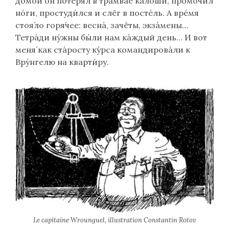
домо́й он потеря́л в трамва́е кало́ши, промочи́л
но́ги, простуди́лся и слёг в посте́ль. А вре́мя
стоя́ло горя́чее: весна́, зачёты, экза́мены…
Тетра́ди ну́жны бы́ли нам ка́ждый день… И вот
меня́ как ста́росту ку́рса командирова́ли к
Вру́нгелю на кварти́ру.
Le capitaine Wrounguel, illustration Constantin Rotov