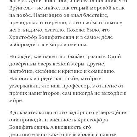
ла́геря. Одни́ полага́ли, и не без основа́ния, что
Вру́нгель – не ина́че, как ста́рый морско́й волк
на поко́е. Навига́цию он знал блестя́ще,
преподава́л интере́сно, с огонько́м, и о́пыта у
него́, ви́димо, хвата́ло. Похо́же бы́ло, что
Христофо́р Бонифа́тьевич и в са́мом де́ле
изборозди́л все моря́ и океа́ны.
Но лю́ди, как изве́стно, быва́ют ра́зные. Одни́
дове́рчивы сверх вся́кой ме́ры, други́е,
напро́тив, скло́нны к кри́тике и сомне́нию.
Нашли́сь и среди́ нас таки́е, кото́рые
утвержда́ли, что наш профе́ссор, в отли́чие от
про́чих навига́торов, сам никогда́ не выходи́л в
мо́ре.
В доказа́тельство э́того вздо́рного утвержде́ния
они́ приводи́ли вне́шность Христофо́ра
Бонифа́тьевича. А вне́шность его́
действи́тельно как-то не вяза́лась с на́шим