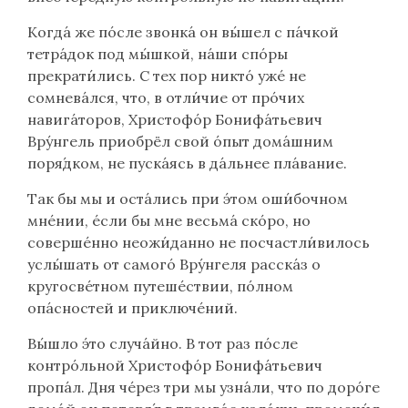
Когда́ же по́сле звонка́ он вы́шел с па́чкой
тетра́док под мы́шкой, на́ши спо́ры
прекрати́лись. С тех пор никто́ уже́ не
сомнева́лся, что, в отли́чие от про́чих
навига́торов, Христофо́р Бонифа́тьевич
Вру́нгель приобрёл свой о́пыт дома́шним
поря́дком, не пуска́ясь в да́льнее пла́вание.
Так бы мы и оста́лись при э́том оши́бочном
мне́нии, е́сли бы мне весьма́ ско́ро, но
соверше́нно неожи́данно не посчастли́вилось
услы́шать от самого́ Вру́нгеля расска́з о
кругосве́тном путеше́ствии, по́лном
опа́сностей и приключе́ний.
Вы́шло э́то случа́йно. В тот раз по́сле
контро́льной Христофо́р Бонифа́тьевич
пропа́л. Дня че́рез три мы узна́ли, что по доро́ге