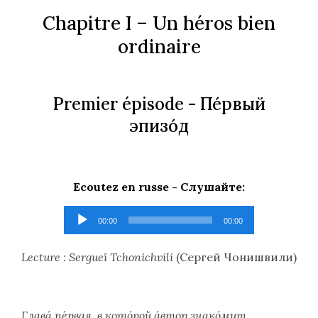
Chapitre I – Un héros bien
ordinaire
Premier épisode -
Пе́рвый
эпизо́д
Ecoutez en russe -
Слушайте
:
Lecteur
00:00
00:00
audio
Lecture : Sergueï Tchonichvili
(
Сергей Чонишвили
)
Глава́ пе́рвая, в кото́рой а́втор знако́мит