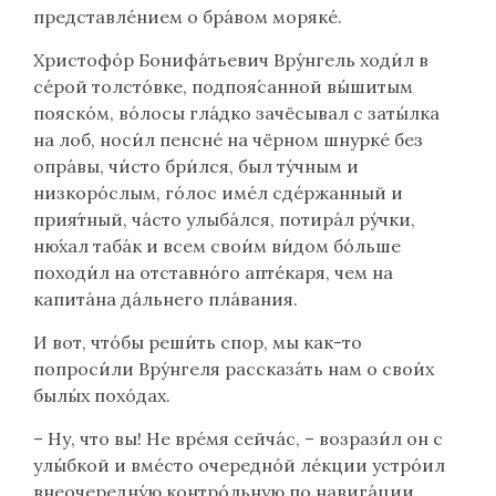
представле́нием о бра́вом моряке́.
Христофо́р Бонифа́тьевич Вру́нгель ходи́л в
се́рой толсто́вке, подпоя́санной вы́шитым
пояско́м, во́лосы гла́дко зачёсывал с заты́лка
на лоб, носи́л пенсне́ на чёрном шнурке́ без
опра́вы, чи́сто бри́лся, был ту́чным и
низкоро́слым, го́лос име́л сде́ржанный и
прия́тный, ча́сто улыба́лся, потира́л ру́чки,
ню́хал таба́к и всем свои́м ви́дом бо́льше
походи́л на отставно́го апте́каря, чем на
капита́на да́льнего пла́вания.
И вот, что́бы реши́ть спор, мы как-то
попроси́ли Вру́нгеля рассказа́ть нам о свои́х
былы́х похо́дах.
– Ну, что вы! Не вре́мя сейча́с, – возрази́л он с
улы́бкой и вме́сто очередно́й ле́кции устро́ил
внеочередну́ю контро́льную по навига́ции.