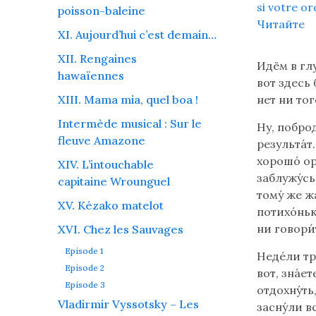
si votre or
poisson-baleine
Читайте
XI. Aujourd’hui c’est demain…
XII. Rengaines
Идём в глу
hawaïennes
вот здесь 
нет ни того
XIII. Mama mia, quel boa !
Intermède musical : Sur le
Ну, поброд
fleuve Amazone
результа́т.
хорошо́ ор
XIV. L’intouchable
заблужу́сь
capitaine Wrounguel
тому́ же ж
XV. Kézako matelot
потихо́ньк
ни говори́
XVI. Chez les Sauvages
Episode 1
Неде́ли тр
Episode 2
вот, зна́е
Episode 3
отдохну́ть,
Vladirmir Vyssotsky – Les
засну́ли в