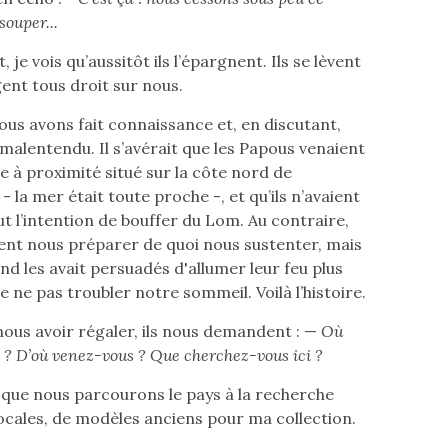
souper...
t, je vois qu’aussitôt ils l’épargnent. Ils se lèvent
gent tous droit sur nous.
nous avons fait connaissance et, en discutant,
 malentendu. Il s’avérait que les Papous venaient
ge à proximité situé sur la côte nord de
e - la mer était toute proche -, et qu’ils n’avaient
ut l’intention de bouffer du Lom. Au contraire,
aient nous préparer de quoi nous sustenter, mais
d les avait persuadés d'allumer leur feu plus
de ne pas troubler notre sommeil. Voilà l’histoire.
nous avoir régaler, ils nous demandent : —
Où
 ? D’où venez-vous ? Que cherchez-vous ici ?
e que nous parcourons le pays à la recherche
ocales, de modèles anciens pour ma collection.