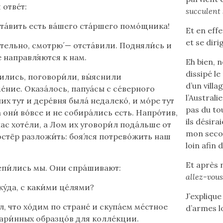
 отвéт:
succulent 
стáвить есть вáшего стáршего помо́щника!
Et en effe
et se diri
́тельно, смотрю́ — отстáвили. Подняли́сь и
 направл́яются к нам.
Eh bien, 
dissipé le
тились, поговори́ли, вы́яснили
d’un villa
éние. Оказáлось, папуáсы с сéверного
l’Australi
них тут и дерéвня былá недалекó, и мóре тут
pas du to
а они́ вóвсе и не собира́лись есть. Напрóтив,
ils désir
нас хотéли, а Лом их уговори́л подáльше от
mon secon
остёр разложи́ть: боя́лся потревóжить наш
loin afin 
Et après 
епи́лись мы. Они спра́шивают:
allez-vous
кýда, с каки́ми цéлями?
J’expliqu
л, что хóдим по странé и скупа́ем ме́стное
d’armes l
тари́нных образцóв для коллéкции.