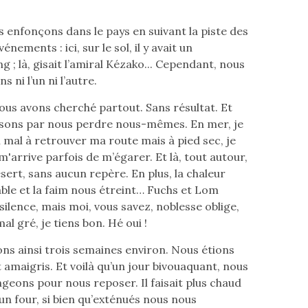
 enfonçons dans le pays en suivant la piste des
énements : ici, sur le sol, il y avait un
 ; là, gisait l’amiral Kézako... Cependant, nous
s ni l’un ni l’autre.
nous avons cherché partout. Sans résultat. Et
ssons par nous perdre nous-mêmes. En mer, je
n mal à retrouver ma route mais à pied sec, je
l m'arrive parfois de m’égarer. Et là, tout autour,
ésert, sans aucun repère. En plus, la chaleur
ble et la faim nous étreint… Fuchs et Lom
silence, mais moi, vous savez, noblesse oblige,
al gré, je tiens bon. Hé oui !
ns ainsi trois semaines environ. Nous étions
 amaigris. Et voilà qu’un jour bivouaquant, nous
ngeons pour nous reposer. Il faisait plus chaud
un four, si bien qu’exténués nous nous