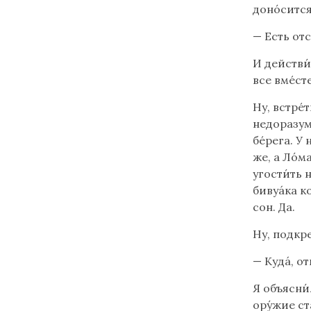
доно́сится
— Есть от
И действи
все вмéсте
Ну, встрé
недоразум
бéрега. У 
же, а Ло́м
угости́ть 
бивуáка к
сон. Да.
Ну, подкр
— Кудá, от
Я объясни́
ору́жие с