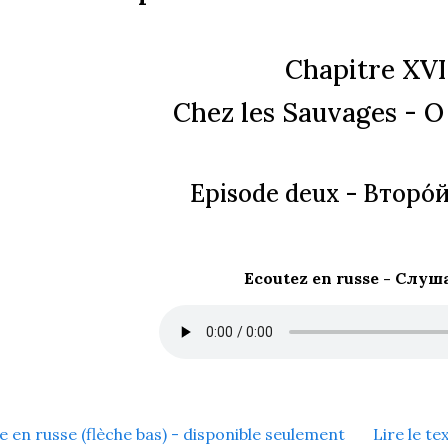
Chapitre XVI
Chez les Sauvages -
О 
Episode deux -
Второ́й
Ecoutez en russe -
Слуш
te en russe (flèche bas) - disponible seulement
Lire le te