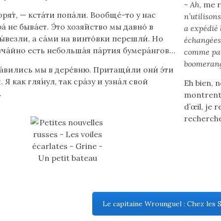
-
Ah
, me 
оря́т, — кстáти попáли. Вообще́-то у нас
n’utilison
рá не бывáет. Э́то хозя́йство мы давнó в
a expédié
ы́везли, а сáми на винтóвки перешли́. Но
échangées 
учáйно есть небольша́я пáртия бумерáнгов…
comme par 
boomerang
а́вились мы в дерéвню. Притащи́ли они́ э́ти
 Я как гля́нул, так срáзу и узнáл свой
Eh bien, n
.
montrent 
d’œil, je
recherch
Le capitaine Wrounguel : Chez les S