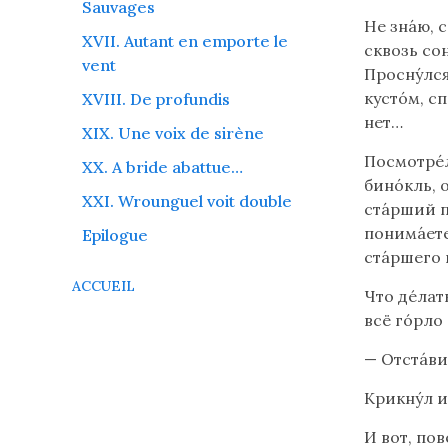
Sauvages
Не зна́ю, 
XVII. Autant en emporte le
сквозь сон
vent
Просну́лся
кусто́м, с
XVIII. De profundis
нет…
XIX. Une voix de sirène
Посмотре́л 
XX. A bride abattue…
бино́кль, 
XXI. Wrounguel voit double
ста́рший п
понима́ете
Epilogue
ста́ршего
ACCUEIL
Что дéлат
всё гóрло 
— Отстáви
Крикнýл 
И вот, пов