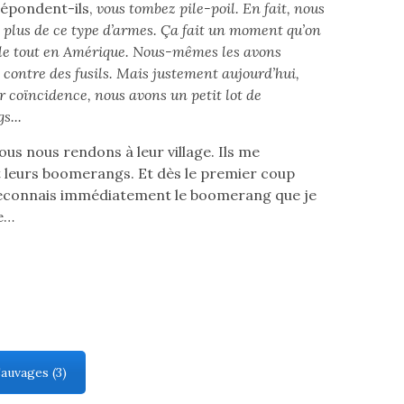
répondent-ils,
vous tombez pile-poil. En fait, nous
s plus de ce type d’armes. Ça fait un moment qu’on
 le tout en Amérique. Nous-mêmes les avons
contre des fusils. Mais justement aujourd’hui,
coïncidence, nous avons un petit lot de
s...
ous nous rendons à leur village. Ils me
leurs boomerangs. Et dès le premier coup
 reconnais immédiatement le boomerang que je
e…
auvages (3)