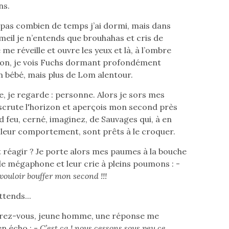
s.
s pas combien de temps j’ai dormi, mais dans
il je n’entends que brouhahas et cris de
 me réveille et ouvre les yeux et là, à l’ombre
son, je vois Fuchs dormant profondément
bébé, mais plus de Lom alentour.
e, je regarde : personne. Alors je sors mes
 scrute l'horizon et aperçois mon second près
d feu, cerné, imaginez, de Sauvages qui, à en
 leur comportement, sont prêts à le croquer.
éagir ? Je porte alors mes paumes à la bouche
de mégaphone et leur crie à pleins poumons : -
vouloir bouffer mon second !!!
ttends...
oirez-vous, jeune homme, une réponse me
n écho : -
C’est ça ! nous cessons sous peu ce