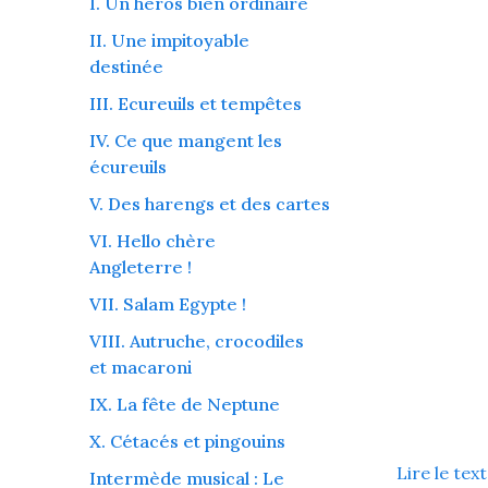
I. Un héros bien ordinaire
II. Une impitoyable
destinée
III. Ecureuils et tempêtes
IV. Ce que mangent les
écureuils
V. Des harengs et des cartes
VI. Hello chère
Angleterre !
VII. Salam Egypte !
VIII. Autruche, crocodiles
et macaroni
IX. La fête de Neptune
X. Cétacés et pingouins
Lire le tex
Intermède musical : Le