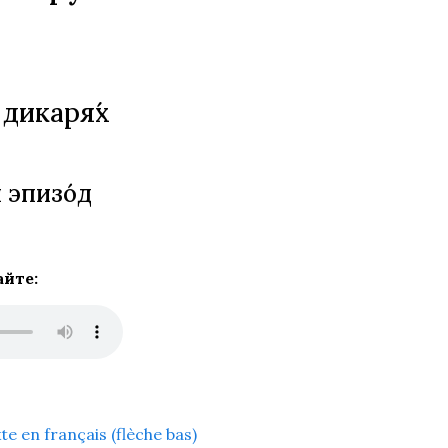
дикаря́х
 эпизо́д
айте
:
xte en français (flèche bas)