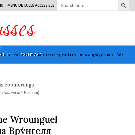
Search
NU
MENU DÉTAILLÉ ACCESSIBLE
for:
usses
ES
CONTACT
éev (Анатолий Елисеев)
ine Wrounguel
а Вру́нгеля