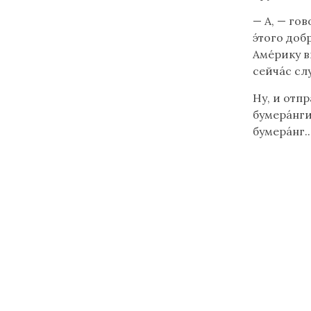
— А, — гов
э́того доб
Амéрику в
сейчáс сл
Ну, и отпр
бумерáнги.
бумерáнг..