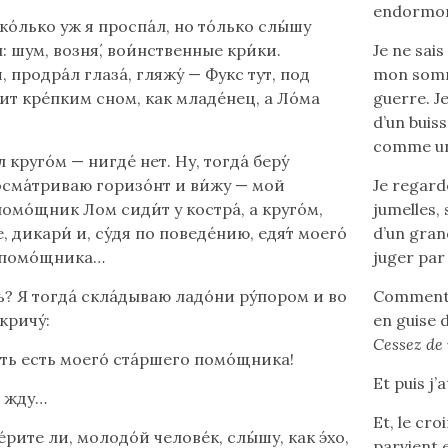
endormon
ско́лько уж я проспа́л, но то́лько слы́шу
: шум, возня́, вои́нственные кри́ки.
Je ne sai
, продра́л глаза́, гляжу́ — Фукс тут, под
mon somme
пит кре́пким сном, как младе́нец, а Ло́ма
guerre. Je
d’un buis
comme un 
круго́м — нигде́ нет. Ну, тогда́ беру́
осма́триваю горизо́нт и ви́жу — мой
Je regard
омо́щник Лом сиди́т у костра́, а круго́м,
jumelles,
, дикари́ и, су́дя по поведе́нию, едя́т моего́
d’un gran
 помо́щника…
juger par
ь? Я тогдá склáдываю ладóни рýпором и во
Comment r
кричý:
en guise 
Cessez de 
ть есть моегó стáршего помо́щника!
Et puis j’a
и жду…
Et, le cr
éрите ли, молодóй человéк, слы́шу, как э́хо,
parvient e