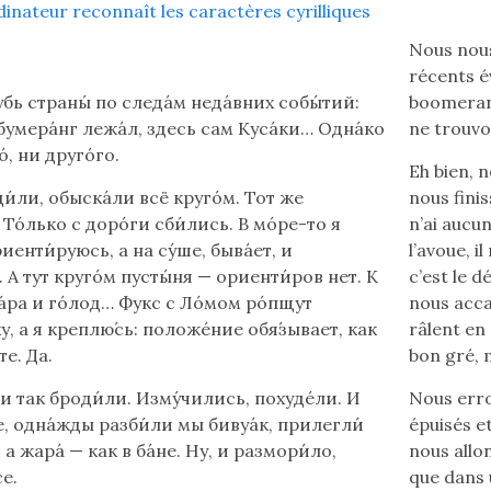
dinateur reconnaît les caractères cyrilliques
Nous nous
récents év
бь страны́ по следа́м неда́вних собы́тий:
boomerang
бумера́нг лежа́л, здесь сам Куса́ки… Одна́ко
ne trouvon
́, ни друго́го.
Eh bien, 
и́ли, обыска́ли всё круго́м. Тот же
nous fini
 То́лько с доро́ги сби́лись. В мо́ре-то я
n’ai aucu
иенти́руюсь, а на су́ше, быва́ет, и
l’avoue, i
. А тут круго́м пусты́ня — ориенти́ров нет. К
c’est le d
а́ра и го́лод… Фукс с Ло́мом ро́пщут
nous acca
у, а я креплю́сь: положе́ние обя́зывает, как
râlent en 
те. Да.
bon gré, m
и так броди́ли. Изму́чились, похуде́ли. И
Nous erro
те, одна́жды разби́ли мы бивуа́к, прилегли́
épuisés et
 а жара́ — как в ба́не. Ну, и размори́ло,
nous allo
се.
que dans 