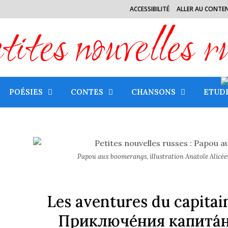
ACCESSIBILITÉ
ALLER AU CONTE
tes nouvelles r
POÉSIES
CONTES
CHANSONS
ETUD
Papou aux boomerangs, illustration Anatole Alic
Les aventures du capita
Приключе́ния капита́н