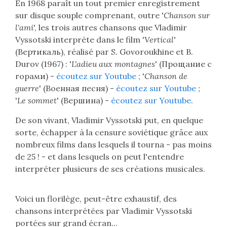
En­ 1968­­ paraît­­ un­­ tout­‍ premier enregistrement
sur disque souple comprenant, outre '
Chanson sur
l'ami
', les trois autres chansons que Vladimir
Vyssotski interprète dans le film '
Vertical
'
(Вертикаль)
, réalisé par S. Govoroukhine et B.
Durov (1967) : '
L'adieu aux montagnes
'
(Прощание с
горами)
-
écoutez sur Youtube
; '
Chanson de
guerre
'
(Военная песня)
-
écoutez sur Youtube
;
'
Le sommet
'
(Вершина)
-
écoutez sur Youtube
.
De son vivant, Vladimir Vyssotski put, en quelque
sorte, échapper à la censure soviétique grâce aux
nombreux films dans lesquels il tourna - pas moins
de 25 ! - et dans lesquels on peut l'entendre
interpréter plusieurs de ses créations musicales.
Voici un florilège, peut-être exhaustif, des
chansons interprétées par Vladimir Vyssotski
portées sur grand écran...