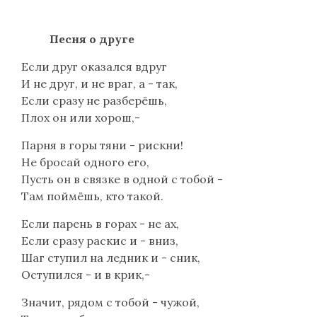
Песня о друге
Если друг оказался вдруг
И не друг, и не враг, а - так,
Если сразу не разберёшь,
Плох он или хорош,-
Парня в горы тяни - рискни!
Не бросай одного его,
Пусть он в связке в одной с тобой -
Там поймёшь, кто такой.
Если парень в горах - не ах,
Если сразу раскис и - вниз,
Шаг ступил на ледник и - сник,
Оступился - и в крик,-
Значит, рядом с тобой - чужой,