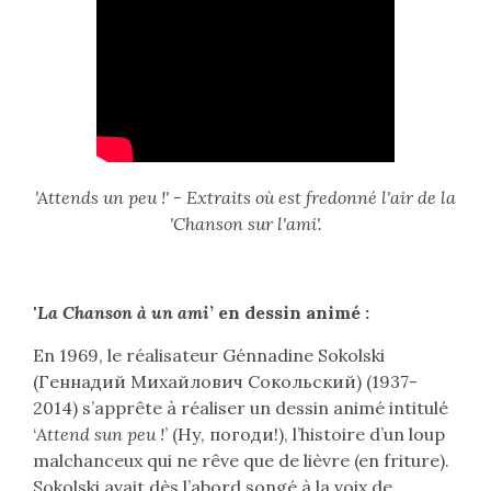
'Attends un peu !' - Extraits où est fredonné l'air de la
'Chanson sur l'ami'.
'
La Chanson à un ami
’ en dessin animé :
En 1969, le réalisateur Génnadine Sokolski
(
Геннадий Михайлович Сокольский
) (1937-
2014) s’apprête à réaliser un dessin animé intitulé
‘
Attend sun peu !
’ (
Ну, погоди!
), l’histoire d’un loup
malchanceux qui ne rêve que de lièvre (en friture).
Sokolski avait dès l’abord songé à la voix de