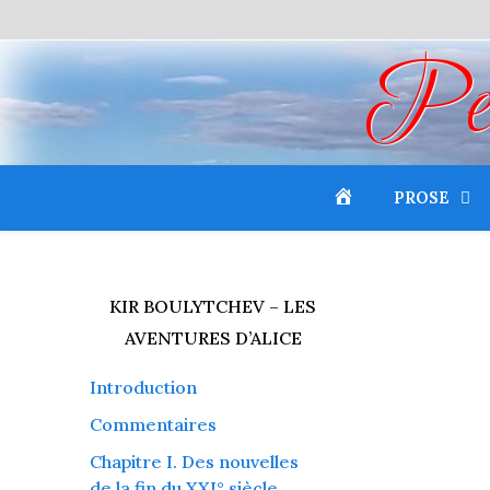
Peti
PROSE
KIR BOULYTCHEV – LES
AVENTURES D’ALICE
Introduction
Commentaires
Chapitre I. Des nouvelles
de la fin du XXI° siècle