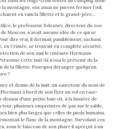
ent dans les vingt-trois tentes du camping situé
e la montagne, eux aussi ne purent fermer l’œil.
haient en vain la fillette et le grand-père...
Alice, le professeur Seleznev, directeur du zoo
de Moscou, n’avait aucune idée de ce qui se
our dire vrai, il dormait paisiblement, sachant
le, en Crimée, se trouvait en complète sécurité,
rotection de son ami le cinéaste Hermann
ersonne cette nuit-là n’osa le prévenir de la
n de la fillette. Pourquoi déranger quelqu’un
ure ?
heure et demie de la nuit, un sauveteur du nom de
ffectuant à bord de son flyer un vol en rase-
dessus d'une petite baie vit, à la lumière de
cteur, plusieurs empreintes de pas sur le sable,
es bien plus larges que celles de pieds humains.
remontait le flanc de la montagne. Survolant ces
s, sous le faisceau de son phare il aperçut à un