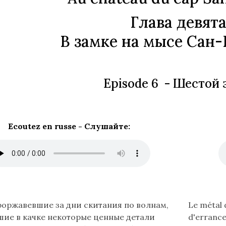
Глава девята
В замке на мысе Сан
Episode 6 -
Шестой 
Ecoutez en russe -
Слушайте
:
Lire
роржавевшие за дни скитания по волнам,
Le métal d
le
ие в качке некоторые ценные детали
d'errance 