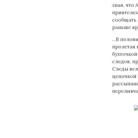
зная, что 
приятелем
сообщать 
раньше в
…В полови
пролетая 
бухточкой
следов, п
Следы вел
цепочкой 
рассыпанн
переливча