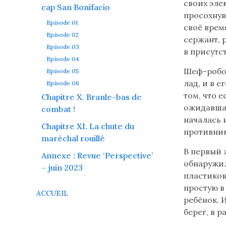
texte
своих эле
cap San Bonifacio
en
просохнув
Episode 01
russe
своё врем
Episode 02
(flèche
сержант, 
Episode 03
bas)
в присутс
Episode 04
-
Шеф-робот
Episode 05
disponible
лад, и в 
Episode 06
seulement
том, что е
Chapitre X. Branle-bas de
si
ожидавшая
combat !
votre
началась 
ordinateur
Chapitre XI. La chute du
противник
reconnaît
maréchal rouillé
les
В первый 
Annexe : Revue ‘Perspective’
caractères
обнаружил
– juin 2023
cyrilliques
пластиков
Читайте
простую в
ACCUEIL
ребёнок. 
берег, в р