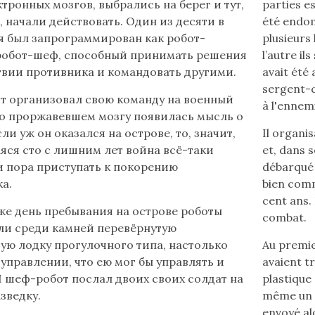
texte
ктронных мозгов, выбрались на берег и тут,
parties e
en
, начали действовать. Один из десяти в
été endom
français
я был запрограммирован как робот-
plusieurs 
(flèche
робот-шеф, способный принимать решения
l’autre ils
bas)
твии противника и командовать другими.
avait été
sergent-ch
 организовал свою команду на военный
à l'ennemi
его проржавевшем мозгу появилась мысль о
сли уж он оказался на острове, то, значит,
Il organis
ся сто с лишним лет война всё-таки
et, dans se
и пора приступать к покорению
débarqué s
а.
bien comm
cent ans. 
же день пребывания на острове роботы
combat.
и среди камней перевёрнутую
ую лодку прогулочного типа, настолько
Au premie
 управлении, что ею мог бы управлять и
avaient t
И шеф-робот послал двоих своих солдат на
plastique 
азведку.
même un e
envoyé al