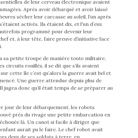
ssentielles de leur cerveau électronique avaient
magées. Après avoir débarqué et avoir laissé
heures sécher leur carcasse au soleil, l’un après
 s’étaient activés. Ils étaient dix, et l'un d’eux
 autrefois programmé pour devenir leur
ef et, à leur tête, faire preuve d’initiative face
.
a sa petite troupe de manière toute militaire,
s circuits rouillés, il se dit que s’ils avaient
ur cette île c’est qu’alors la guerre avait bel et
encé. Une guerre attendue depuis plus de
Il jugea donc qu’il était temps de se préparer au
r jour de leur débarquement, les robots
rouvé près du rivage une petite embarcation en
échouée là. Un canot si facile à diriger que
nfant aurait pu le faire. Le chef robot avait
ors deux de ses soldats à terre, en