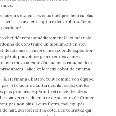
ssance.
éclaireurs étaient revenus quelques heures plus
as seuls : ils avaient capturé deux robots. Deux
plastique !
en chef décréta immédiatement la loi martiale
, ordonna de construire un monument en son
et décida aussi l’envoi d’une seconde expédition
Il espérait pouvoir se procurer des armes.
ion ne trouva aucune d'arme mais ramena deux
risonniers : Alice et le vieux robot de cinéma.
t-là, Hermann Chatrov, tout comme son équipe,
pas. A la lueur de lanternes, ils fouillèrent les
es plus proches, espérant retrouver les deux
 Les sauveteurs du centre de secours de Crimée
ent pas non plus. Leurs flyers, mal équipés
l de nuit, survolèrent la côte. Les touristes qui