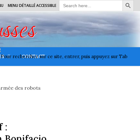
Search
NU
MENU DÉTAILLÉ ACCESSIBLE
for:
usses
ES
CONTACT
 :
 Bonifacio