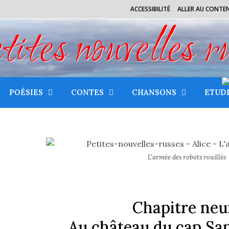
ACCESSIBILITÉ
ALLER AU CONTE
tes nouvelles r
POÉSIES
CONTES
CHANSONS
ETUD
L'armée des robots rouillés
Chapitre neuf
Au château du cap San