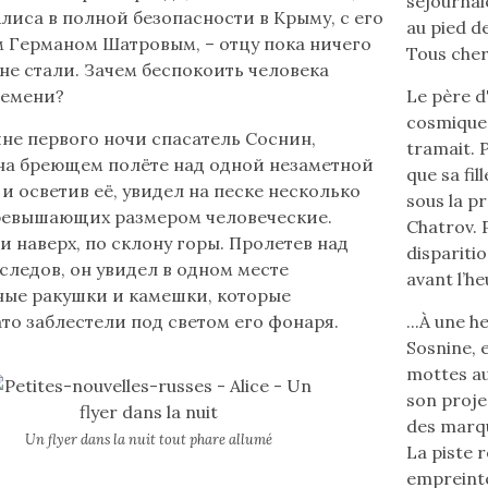
séjournai
Алиса в полной безопасности в Крыму, с его
au pied d
 Германом Шатровым, – отцу пока ничего
Tous cherc
не стали. Зачем беспокоить человека
ремени?
Le père d'
cosmique 
не первого ночи спасатель Соснин,
tramait. P
на бреющем полёте над одной незаметной
que sa fil
 и осветив её, увидел на песке несколько
sous la p
ревышающих размером человеческие.
Chatrov. P
и наверх, по склону горы. Пролетев над
disparitio
следов, он увидел в одном месте
avant l’he
ые ракушки и камешки, которые
то заблестели под светом его фонаря.
...À une 
Sosnine, e
mottes au-
son proje
des marqu
Un flyer dans la nuit tout phare allumé
La piste 
empreinte