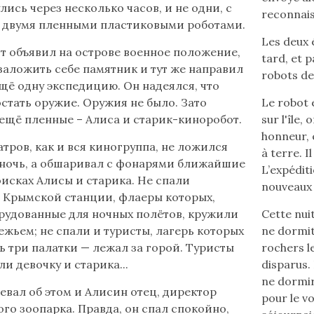
лись через несколько часов, и не одни, с
reconnai
 двумя пленными пластиковыми роботами.
Les deux 
 объявил на острове военное положение,
tard, et p
заложить себе памятник и тут же направил
robots de 
ещё одну экспедицию. Он надеялся, что
остать оружие. Оружия не было. Зато
Le robot 
ещё пленные – Алиса и старик-киноробот.
sur l'île
honneur, 
тров, как и вся киногруппа, не ложился
à terre. 
у ночь, а обшаривал с фонарями ближайшие
L’expédit
оисках Алисы и старика. Не спали
nouveaux p
 Крымской станции, флаеры которых,
рудованные для ночных полётов, кружили
Cette nui
ежьем; не спали и туристы, лагерь которых
ne dormit 
ь три палатки — лежал за горой. Туристы
rochers l
и девочку и старика...
disparus.
ne dormir
евал об этом и Алисин отец, директор
pour le vo
го зоопарка. Правда, он спал спокойно,