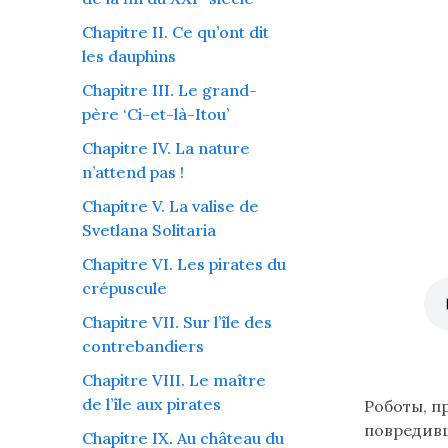
Chapitre II. Ce qu’ont dit
les dauphins
Chapitre III. Le grand-
père ‘Ci-et-là-Itou’
Chapitre IV. La nature
n’attend pas !
Chapitre V. La valise de
Svetlana Solitaria
Chapitre VI. Les pirates du
crépuscule
Chapitre VII. Sur l’île des
contrebandiers
Chapitre VIII. Le maître
de l’île aux pirates
Lire
Роботы, п
le
повредивш
Chapitre IX. Au château du