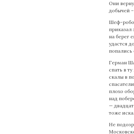
Они верну
добычей –
Шеф-робот
приказал 
на берег 
удастся д
попались 
Герман Ша
спать в т
скалы в п
спасатели
плохо обо
над побер
— двадцат
тоже искал
Не подозр
Московско