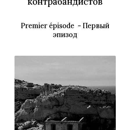
контрабандистов
Premier épisode -
Первый
эпизод