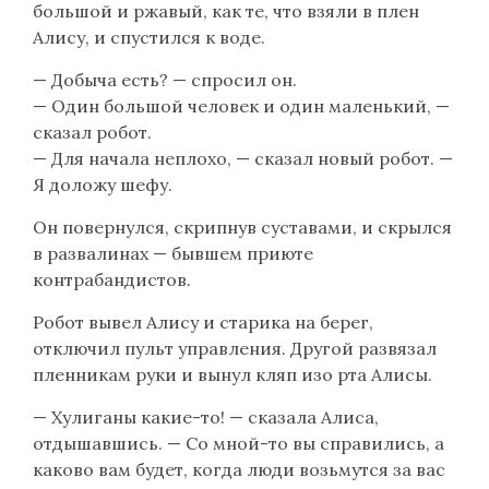
большой и ржавый, как те, что взяли в плен
Алису, и спустился к воде.
— Добыча есть? — спросил он.
— Один большой человек и один маленький, —
сказал робот.
— Для начала неплохо, — сказал новый робот. —
Я доложу шефу.
Он повернулся, скрипнув суставами, и скрылся
в развалинах — бывшем приюте
контрабандистов.
Робот вывел Алису и старика на берег,
отключил пульт управления. Другой развязал
пленникам руки и вынул кляп изо рта Алисы.
— Хулиганы какие-то! — сказала Алиса,
отдышавшись. — Со мной-то вы справились, а
каково вам будет, когда люди возьмутся за вас