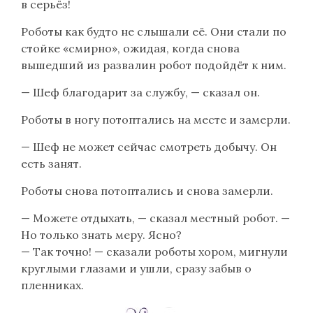
в серьёз!
Роботы как будто не слышали eё. Они стали по
стойке «смирно», ожидая, когда снова
вышедший из развалин робот подойдёт к ним.
— Шеф благодарит за службу, — сказал он.
Роботы в ногу потоптались на месте и замерли.
— Шеф не может сейчас смотреть добычу. Он
есть занят.
Роботы снова потоптались и снова замерли.
— Можете отдыхать, — сказал местный робот. —
Но только знать меру. Ясно?
— Так точно! — сказали роботы хором, мигнули
круглыми глазами и ушли, сразу забыв о
пленниках.