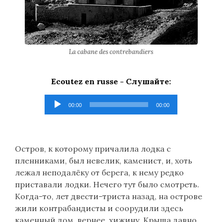
La cabane des contrebandiers
Ecoutez en russe -
Слушайте
:
Lecteur
00:00
00:00
audio
Остров, к которому причалила лодка с
пленниками, был невелик, каменист, и, хоть
лежал неподалёку от берега, к нему редко
приставали лодки. Нечего тут было смотреть.
Когда-то, лет двести-триста назад, на острове
жили контрабандисты и соорудили здесь
каменный дом, вернее, хижину. Крыша давно