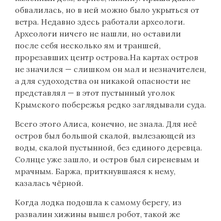
обвалилась, но в ней можно было укрыться от
ветра. Недавно здесь работали археологи.
Археологи ничего не нашли, но оставили
после себя несколько ям и траншей,
прорезавших центр острова.На картах остров
не значился — слишком он мал и незначителен,
а для судоходства он никакой опасности не
представлял — в этот пустынный уголок
Крымского побережья редко заглядывали суда.
Всего этого Алиса, конечно, не знала. Для неё
остров был большой скалой, вылезающей из
воды, скалой пустынной, без единого деревца.
Солнце уже зашло, и остров был сиреневым и
мрачным. Баржа, приткнувшаяся к нему,
казалась чёрной.
Когда лодка подошла к самому берегу, из
развалин хижины вышел робот, такой же