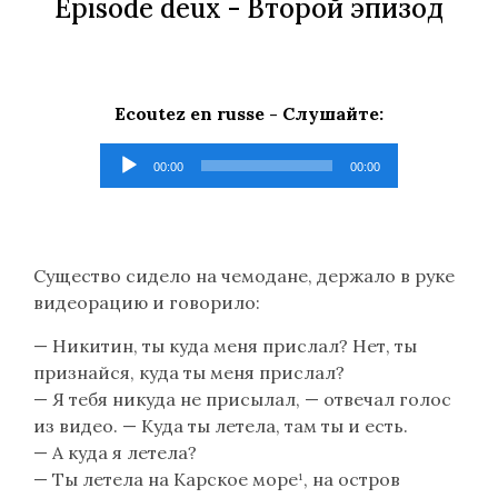
Episode deux -
Второй эпизод
Ecoutez en russe -
Слушайте
:
Lecteur
00:00
00:00
audio
Существо сидело на чемодане, держало в руке
видеорацию и говорило:
— Никитин, ты куда меня прислал? Нет, ты
признайся, куда ты меня прислал?
— Я тебя никуда не присылал, — отвечал голос
из видео. — Куда ты летела, там ты и есть.
— А куда я летела?
— Ты летела на Карское море¹, на остров