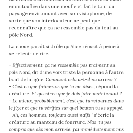
emmitouflée dans une moufle et fait le tour du
paysage environnant avec son visiophone, de
sorte que son interlocuteur ne peut que
reconnaître que ça ne ressemble pas du tout au
pôle Nord.
La chose paraît si drôle qu'Alice réussit à peine à
se retenir de rire.
-
Effectivement, ça ne ressemble pas vraiment au
pôle Nord
, dit d’une voix triste la personne à l’autre
bout de la ligne.
Comment cela a-t-il pu arriver ?
- C’est ce que j’aimerais que tu me dises,
répond la
créature.
Et qu'est-ce que je dois faire maintenant ?
- Le mieux, probablement, c’est que tu retournes dans
le flyer et que tu vérifies sur quel bouton tu as appuyé.
- Ah, ces hommes, toujours aussi naïfs !
s'écrie la
créature au manteau de fourrure.
N’as-tu pas
compris que dès mon arrivée, j'ai immédiatement mis