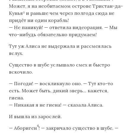
Может, я на необитаемом острове Тристан-да-
Кунья³ и раньше чем через полгода сюда не
придёт ни один корабль!
— Не паникуй! — ответила видеорация. — Мы
что-нибудь обязательно придумаем!
Тут уж Алиса не выдержала и рассмеялась
вслух.
Существо в шубе услышало смех и быстро
вскочило.
— Погоди! — воскликнуло оно. — Тут кто-то
есть. Может быть, дикий зверь... кажется,
гиена.
— Никакая я не гиена! — сказала Алиса.
И вышла из зарослей.
4
— Абориген
! — закричало существо в шубе. —