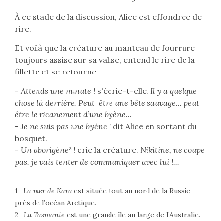
À ce stade de la discussion, Alice est effondrée de
rire.
Et voilà que la créature au manteau de fourrure
toujours assise sur sa valise, entend le rire de la
fillette et se retourne.
-
Attends une minute !
s'écrie-t-elle.
Il y a quelque
chose là derrière. Peut-être une bête sauvage... peut-
être le ricanement d’une hyène...
- Je ne suis pas une hyène !
dit Alice en sortant du
bosquet.
-
Un aborigène³ !
crie la créature.
Nikitine, ne coupe
pas. je vais tenter de communiquer avec lui !...
1-
La mer de Kara
est située tout au nord de la Russie
près de l’océan Arctique.
2-
La Tasmanie
est une grande île au large de l’Australie.