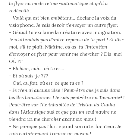
le flyer en mode retour-automatique et qu’il a
redécollé...
- Voilà qui est bien embêtant...
déclare la voix du
visiophone.
Je vais devoir t’envoyer un autre flyer.
- Génial !
s'exclame la créature avec indignation.
Je n'attendais pas d'autre réponse de ta part ! Et dis-
moi, s'il te plaît, Nikitine, où as-tu l'intention
d'envoyer ce flyer pour venir me chercher ? Dis-moi
OÙ ?!!
- Eh bien, euh... où tu es...
- Et où suis-je ???
- Oui, au fait, où est-ce que tu es ?
- Je n'en ai aucune idée ! Peut-être que je suis dans
les îles hawaïennes ! Je suis peut-être en Tasmanie² !
Peut-être sur l'île inhabitée de Tristan da Cunha
dans l’Atlantique sud et que pas un seul navire ne
viendra ici me chercher avant six mois !
- Ne panique pas !
lui répond son interlocuteur.
Je
vais certainement trouver un moyen !