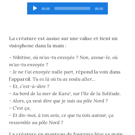
Lecteur
00:00
00:00
audio
La créature est assise sur une valise et tient un
visiophone dans la main :
-
Nikitine, où m'as-tu envoyée ? Non, avoue-le, où
m'as-tu envoyée ?
- Je ne t'ai envoyée nulle part,
répond la voix dans
l’appareil.
Tu es là où tu as voulu aller...
- Et, c’est-à-dire ?
- Au bord de la mer de Kara¹, sur l'île de la Solitude.
- Alors, ça veut dire que je suis au pôle Nord ?
- C'est ça.
- Et dis-moi, à ton avis, ce que tu vois autour, ça
ressemble au pôle Nord ?
La créature en manteau de fourrure lève sa main