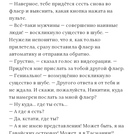
— Наверное, тебе придётся сесть снова во
флаер и выяснить, какая кнопка нажата на
пульте.
— Всё-таки мужчины — совершенно наивные
люди! — воскликнуло существо в шубе. —
Неужели непонятно, что я, как только
прилетела, сразу поставила флаер на
автоматику и отправила обратно.
— Грустно, — сказал голос из видеорации. —
Придётся мне прислать за тобой другой флаер.
— Гениально! — возмущённо воскликнуло
существо в шубе. — Другого ответа я от тебя и
не ждала. И скажи, пожалуйста, Никитин, куда
ты намерен послать за мной флаер?
— Ну куда... где ты есть...
— А где я есть?
— Да, кстати, где ты?
— А я не имею представления! Может быть, я на
Гавайских островах! Может, я в Тасмании²!