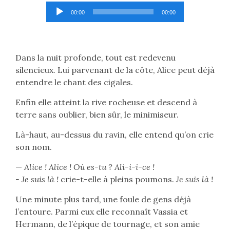
Lecteur
00:00
00:00
audio
Dans la nuit profonde, tout est redevenu
silencieux. Lui parvenant de la côte, Alice peut déjà
entendre le chant des cigales.
Enfin elle atteint la rive rocheuse et descend à
terre sans oublier, bien sûr, le minimiseur.
Là-haut, au-dessus du ravin, elle entend qu’on crie
son nom.
—
Alice ! Alice ! Où es-tu ? Ali-i-i-ce !
- Je suis là !
crie-t-elle à pleins poumons.
Je suis là !
Une minute plus tard, une foule de gens déjà
l’entoure. Parmi eux elle reconnaît Vassia et
Hermann, de l’épique de tournage, et son amie