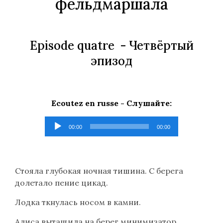
фельдмаршала
Episode quatre -
Четвёртый
эпизод
Ecoutez en russe -
Слушайте
:
Lecteur
00:00
00:00
audio
Стояла глубокая ночная тишина. С берега
долетало пение цикад.
Лодка ткнулась носом в камни.
Алиса вытащила на берег минимизатор.