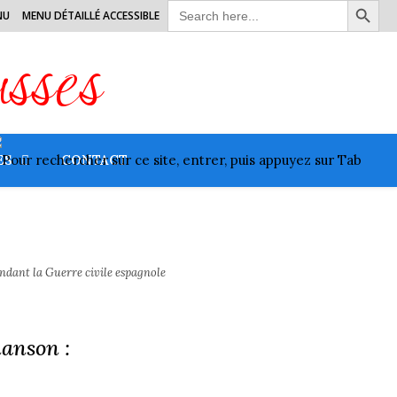
Search
NU
MENU DÉTAILLÉ ACCESSIBLE
for:
usses
ES
CONTACT
endant la Guerre civile espagnole
hanson :