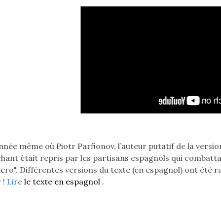
Lecteur
vidéo
par
les
vallées
et
les
collines
en
allemand.
Pour
lire,
utilisez
année même où Piotr Parfionov, l’auteur putatif de la versi
flèche
 chant était repris par les partisans espagnols qui combatta
bas
lero". Différentes versions du texte (en espagnol) ont été 
jusqu'à
 !
Lire
le texte en espagnol
.
Bouton
Lire.
Barre