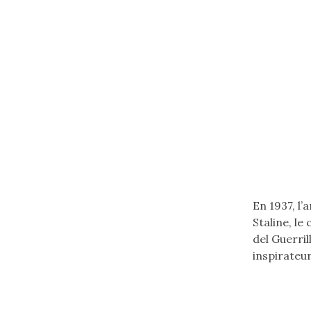
Ecouter
la
En 1937, l’
chanson
Staline, le
en
del Guerril
espagnol
inspirateur
(flèche
bas)