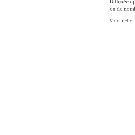
Diffusée ap
chanson
en de nomb
en
serbo-
Voici celle
croate
(flèche
bas)