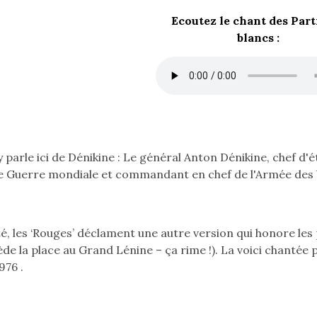
ortir
Ecoutez le chant des Part
blancs :
lèche
as
lusieurs
ois
 y parle ici de Dénikine : Le général Anton Dénikine, chef 
e Guerre mondiale et commandant en chef de l'Armée des Vol
té, les ‘Rouges’ déclament une autre version qui honore les
de la place au Grand Lénine – ça rime !). La voici chantée 
976 .