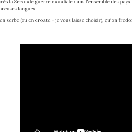
rès la Seconde guerre mondiale dans l'ensemble des pays du 
Bouton
reuses langues.
Lire.
, en serbe (ou en croate - je vous laisse choisir), qu'on fred
Barre
Espace
pour
lire
Lecteur
et
vidéo
mettre
Par
en
les
pause.
vallées
Pour
et
sortir
les
:
collines
flèche
en
bas
serbo-
plusieurs
croate.
fois
Pour