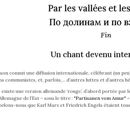
Par les vallées et le
По долинам и по в
Fin
Un chant devenu inte
son connut une diffusion internationale, célébrant (un peu
ns communistes, et, parfois,… d’autres luttes et d’autres h
l existe une version allemande ‘rouge’, d’abord portée par 
llemagne de l’Est – sous le titre :
"Partisanen vom Amur"
pelons-nous que Karl Marx et Friedrich Engels étaient tous