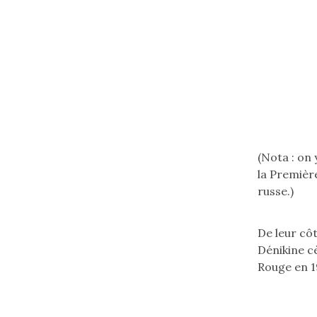
s
:
f
b
p
f
Ecouter
(Nota : on
la
la Premièr
version
russe.)
'rouge'
en
De leur cô
français
Dénikine cè
(flèche
Rouge en 1
bas)