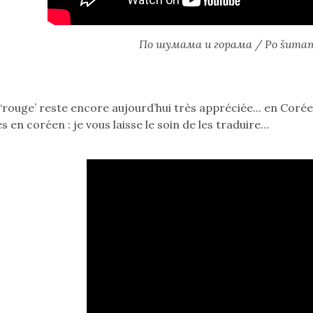
lire,
utilisez
flèche
По шумама и горама
/ Po šumam
bas
jusqu'à
Bouton
Lire.
‘rouge’ reste encore aujourd’hui très appréciée... en Coré
Barre
s en coréen : je vous laisse le soin de les traduire…
Espace
pour
lire
et
ecteur
mettre
idéo
en
par
pause.
es
Pour
allées
sortir
t
:
es
flèche
ollines