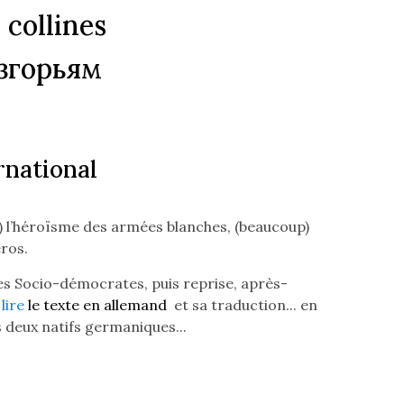
s collines
згорьям
rnational
) l’héroïsme des armées blanches, (beaucoup)
éros.
les Socio-démocrates, puis reprise, après-
-
lire
le texte en allemand
et sa traduction... en
 deux natifs germaniques...