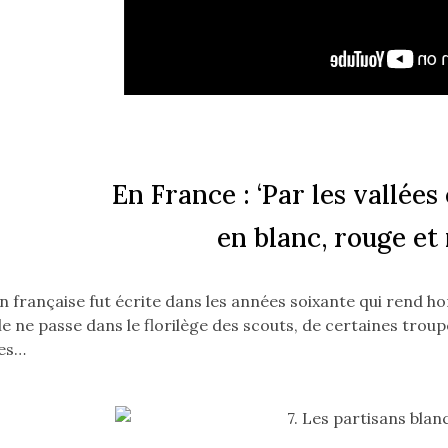
bas
en
plusieurs
oréen.
fois
Pour
ire,
tilisez
lèche
as
usqu'à
En France : ‘Par les vallées 
Bouton
ire.
en blanc, rouge et n
arre
Espace
n française fut écrite dans les années soixante qui rend
pour
le ne passe dans le florilège des scouts, de certaines troup
ire
ues…
t
mettre
en
ause.
Pour