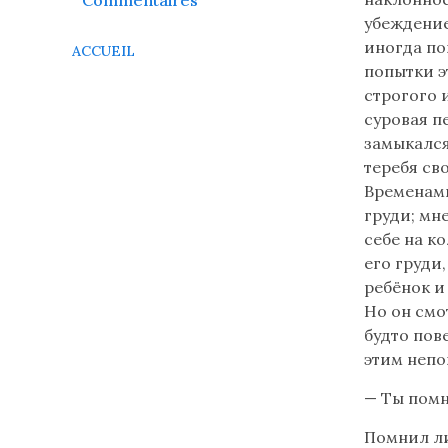
Commentaires
en
убеждение
russe
иногда по
ACCUEIL
(flèche
попытки э
bas)
строгого 
-
суровая п
disponible
замыкался
seulement
теребя св
si
Временами
votre
груди; мне
ordinateur
себе на к
reconnaît
его груди
les
ребёнок и
caractères
Но он смо
cyrilliques
будто пов
Читайте
этим непо
— Ты пом
Помнил ли 