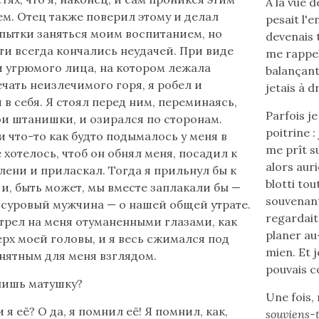
A la vue d
м. Отец также поверил этому и делал
pesait l'
пытки заняться моим воспитанием, но
devenais 
ти всегда кончались неудачей. При виде
me rappel
и угрюмого лица, на котором лежала
balançant 
ечать неизлечимого горя, я робел и
jetais à d
 в себя. Я стоял перед ним, переминаясь,
Parfois j
ои штанишки, и озирался по сторонам.
poitrine :
 что-то как будто подымалось у меня в
me prît s
 хотелось, чтоб он обнял меня, посадил к
alors aur
олени и приласкал. Тогда я прильнул бы к
blotti tout
, и, быть может, мы вместе заплакали бы —
souvenant
 суровый мужчина — о нашей общей утрате.
regardait
трел на меня отуманенными глазами, как
planer au
ерх моей головы, и я весь сжимался под
mien. Et j
нятным для меня взглядом.
pouvais 
нишь матушку?
Une fois,
я её? О да, я помнил её! Я помнил, как,
souviens-t