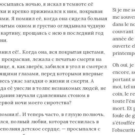
росыпаясь ночью, я искал в темноте её
Si je me s
ки и крепко прижимался к ним, покрывая
me souven
ями. Я помнил её, когда она сидела больная
dans le no
рытым окном и грустно оглядывала чудную
couvrant d
картину, прощаясь с нею в последний год
année de 
ни.
ouverte e
мнил её!.. Когда она, вся покрытая цветами,
printemps,
 прекрасная, лежала с печатью смерти на
Oh oui, je
це, я, как зверёк, забился в угол и смотрел
encore, so
рящими глазами, перед которыми впервые
portant su
весь ужас загадки о жизни и смерти. А
moi, tel 
гда её унесли в толпе незнакомых людей, не
coin, le 
дания звучали сдавленным стоном в
toute l'én
ервой ночи моего сиротства?
mort. Et 
 помнил!.. И теперь часто, в глухую полночь,
foule de 
лся, полный любви, которая теснилась в
s’étouffè
реполняя детское сердце, — просыпался с
l’obscuri