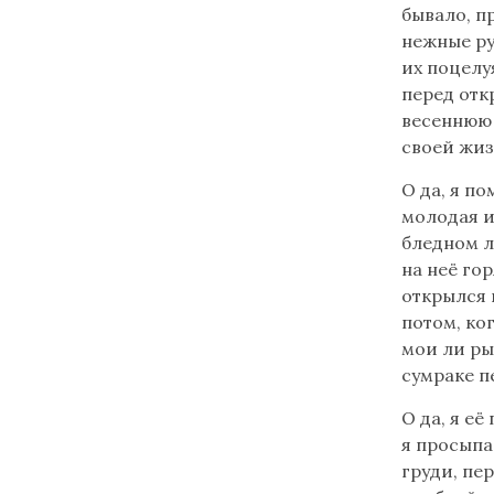
бывало, п
нежные ру
их поцелу
перед отк
весеннюю 
своей жиз
О да, я по
молодая и
бледном ли
на неё го
открылся 
потом, ко
мои ли ры
сумраке п
О да, я её
я просыпа
груди, пе