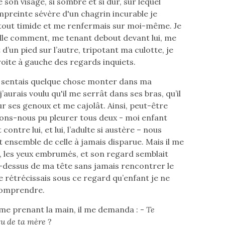
e son visage, si sombre et si dur, sur lequel
empreinte sévère d'un chagrin incurable je
tout timide et me renfermais sur moi-même. Je
le comment, me tenant debout devant lui, me
d’un pied sur l’autre, tripotant ma culotte, je
roite à gauche des regards inquiets.
e sentais quelque chose monter dans ma
 j’aurais voulu qu'il me serrât dans ses bras, qu’il
ur ses genoux et me cajolât. Ainsi, peut-être
ions-nous pu pleurer tous deux - moi enfant
 contre lui, et lui, l’adulte si austère – nous
 ensemble de celle à jamais disparue. Mais il me
, les yeux embrumés, et son regard semblait
-dessus de ma tête sans jamais rencontrer le
e rétrécissais sous ce regard qu’enfant je ne
comprendre.
 me prenant la main, il me demanda­ : -
Te
u de ta mère
?