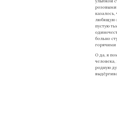
улыбкой с
розовыми 
казалось, 
любящую м
пустую ть
одиночест
больно ст
горячими 
О да, я по
человека,
родную ду
выдёргива