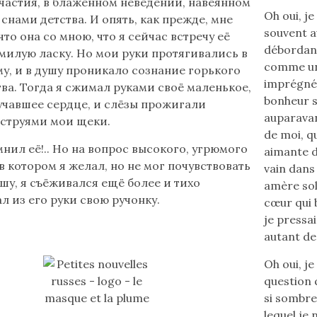
частия, в блаженном неведении, навеянном
Oh oui, je
снами детства. И опять, как прежде, мне
souvent au
что она со мною, что я сейчас встречу её
débordant
илую ласку. Но мои руки протягивались в
comme un 
му, и в душу проникало сознание горького
imprégné 
ва. Тогда я сжимал руками своё маленькое,
bonheur s
учавшее сердце, и слёзы прожигали
auparavant
струями мои щеки.
de moi, qu
мнил её!.. Но на вопрос высокого, угрюмого
aimante d
 в котором я желал, но не мог почувствовать
vain dans 
шу, я съёживался ещё более и тихо
amère sol
л из его руки свою ручонку.
cœur qui 
je pressa
autant de 
Oh oui, je
question 
si sombre
lequel je 