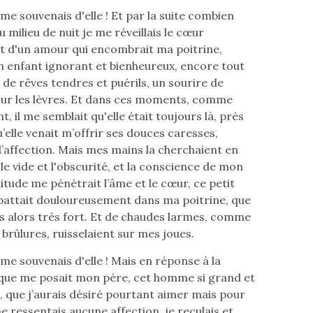
 me souvenais d'elle ! Et par la suite combien
 milieu de nuit je me réveillais le cœur
 d'un amour qui encombrait ma poitrine,
enfant ignorant et bienheureux, encore tout
de rêves tendres et puérils, un sourire de
ur les lèvres. Et dans ces moments, comme
, il me semblait qu'elle était toujours là, près
’elle venait m’offrir ses douces caresses,
’affection. Mais mes mains la cherchaient en
le vide et l'obscurité, et la conscience de mon
itude me pénétrait l’âme et le cœur, ce petit
battait douloureusement dans ma poitrine, que
is alors très fort. Et de chaudes larmes, comme
brûlures, ruisselaient sur mes joues.
 me souvenais d'elle ! Mais en réponse à la
que me posait mon père, cet homme si grand et
, que j’aurais désiré pourtant aimer mais pour
ne ressentais aucune affection, je reculais et