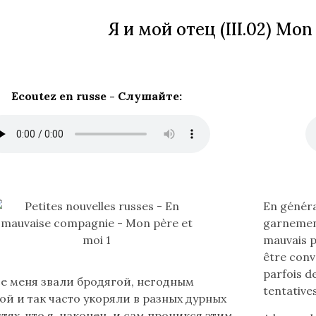
Я и мой отец
(III.02) Mon
Ecoutez en russe -
Слушайте
:
Lire
En généra
le
garnement
texte
mauvais p
en
être conva
français
parfois d
е меня звали бродягой, негодным
(flèche
tentative
й и так часто укоряли в разных дурных
bas)
тях, что я, наконец, и сам проникся этим