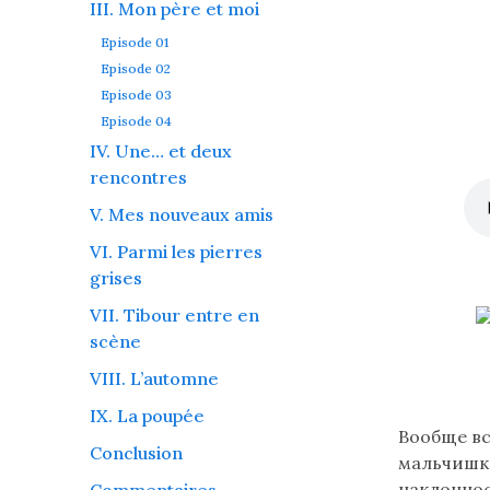
III. Mon père et moi
Episode 01
Episode 02
Episode 03
Episode 04
IV. Une… et deux
rencontres
V. Mes nouveaux amis
VI. Parmi les pierres
grises
VII. Tibour entre en
scène
VIII. L’automne
IX. La poupée
Lire
Вообще вс
Conclusion
le
мальчишко
texte
наклоннос