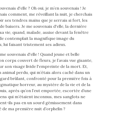
ouvenais d'elle ? Oh oui, je m’en souvenais ! Je
ais comment, me réveillant la nuit, je cherchais
ir ses tendres mains que je serrais si fort, les
e baisers. Je me souvenais d'elle, la dernière
sa vie, quand, malade, assise devant la fenêtre
lle contemplait la magnifique image du
 lui faisant tristement ses adieux.
 me souvenais d'elle ! Quand jeune et belle
n corps couvert de fleurs, je l’avais vue gisante,
r son visage livide l'empreinte de la mort. Et,
un animal perdu, qui m’étais alors caché dans un
regard brûlant, confronté pour la première fois à
igmatique horreur, au mystère de la vie et de la
puis, après qu’on l’eut emportée, escortée d’une
gens qui m’étaient inconnus, mes sanglots ne
rent-ils pas en un sourd gémissement dans
té de ma première nuit d’orphelin ?