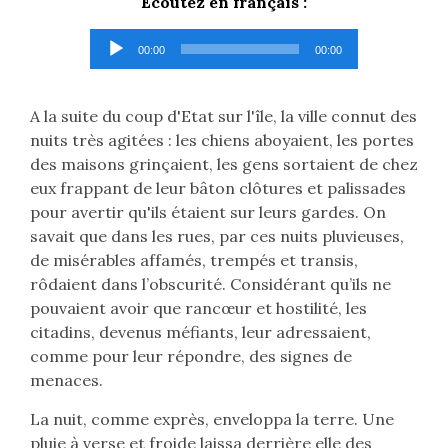
Ecoutez en français :
Lecteur
00:00
00:00
audio
A la suite du coup d'Etat sur l'île, la ville connut des
nuits très agitées : les chiens aboyaient, les portes
des maisons grinçaient, les gens sortaient de chez
eux frappant de leur bâton clôtures et palissades
pour avertir qu'ils étaient sur leurs gardes. On
savait que dans les rues, par ces nuits pluvieuses,
de misérables affamés, trempés et transis,
rôdaient dans l’obscurité. Considérant qu’ils ne
pouvaient avoir que rancœur et hostilité, les
citadins, devenus méfiants, leur adressaient,
comme pour leur répondre, des signes de
menaces.
La nuit, comme exprès, enveloppa la terre. Une
pluie à verse et froide laissa derrière elle des