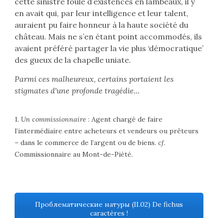
cette sinistre foule d’existences en lambeaux, il y
en avait qui, par leur intelligence et leur talent,
auraient pu faire honneur à la haute société du
château. Mais ne s’en étant point accommodés, ils
avaient préféré partager la vie plus ‘démocratique’
des gueux de la chapelle uniate.
Parmi ces malheureux, certains portaient les
stigmates d'une profonde tragédie...
1.
Un commissionnaire
: Agent chargé de faire
l’intermédiaire entre acheteurs et vendeurs ou prêteurs
– dans le commerce de l’argent ou de biens.
cf
.
Commissionnaire au Mont-de-Piété.
Проблематические натуры (II.02) De fichus
caractères !