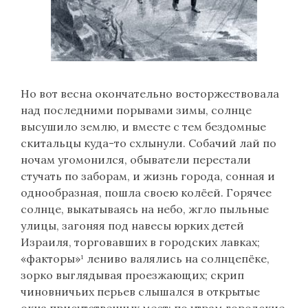
Но вот весна окончательно восторжествовала
над последними порывами зимы, солнце
высушило землю, и вместе с тем бездомные
скитальцы куда-то схлынули. Собачий лай по
ночам угомонился, обыватели перестали
стучать по заборам, и жизнь города, сонная и
однообразная, пошла своею колёей. Горячее
солнце, выкатываясь на небо, жгло пыльные
улицы, загоняя под навесы юрких детей
Израиля, торговавших в городских лавках;
«факторы»¹ лениво валялись на солнцепёке,
зорко выглядывая проезжающих; скрип
чиновничьих перьев слышался в открытые
окна присутственных мест; по утрам городские