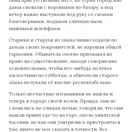
дамы сновали с корзинами по базару, а под
вечер важно выступали под руку со своими
благоверными, подымая уличную пыль
пышными шлейфами.
Старики и старухи из зáмка чинно ходили по
домам своих покровителей, не нарушая общей
гармонии. Обыватель охотно признавал их
право на существование, находя совершенно
основательным, чтобы кто-нибудь получал
милостыню по субботам, а обитатели старого
зáмка получали её вполне респектабельно.
Только несчастные изгнанники не нашли и
теперь в городе своей колеи. Правда, они не
слонялись по улицам ночью; говорили, что они
нашли приют где-то на горе, около униатской
часовни, но как они ухитрились пристроиться
там, никто не мог сказать в точности. Все