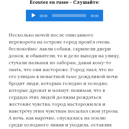
Ecoutez en russe -
Слушайте
:
Lecteur
00:00
00:00
audio
Несколько ночей после описанного
переворота на острове город провёл очень
беспокойно: лаяли собаки, скрипели двери
домов, и обыватели, то и дело выходя на улицу,
стучали палками по заборам, давая кому-то
знать, что они настороже. Город знал, что по
его улицам в ненастной тьме дождливой ночи
бродят люди, которым голодно и холодно,
которые дрожат и мокнут; понимая, что в
сердцах этих людей должны рождаться
жестокие чувства, город насторожился и
навстречу этим чувствам посылал свои угрозы.
А ночь, как нарочно, спускалась на землю
среди холодного ливня и уходила, оставляя