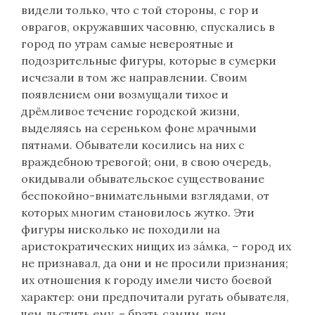
видели только, что с той стороны, с гор и
оврагов, окружавших часовню, спускались в
город по утрам самые невероятные и
подозрительные фигуры, которые в сумерки
исчезали в том же направлении. Своим
появлением они возмущали тихое и
дрёмливое течение городской жизни,
выделяясь на сереньком фоне мрачными
пятнами. Обыватели косились на них с
враждебною тревогой; они, в свою очередь,
окидывали обывательское существование
беспокойно-внимательными взглядами, от
которых многим становилось жутко. Эти
фигуры нисколько не походили на
аристократических нищих из зáмка, – город их
не признавал, да они и не просили признания;
их отношения к городу имели чисто боевой
характер: они предпочитали ругать обывателя,
чем льстить ему, – брать самим, чем