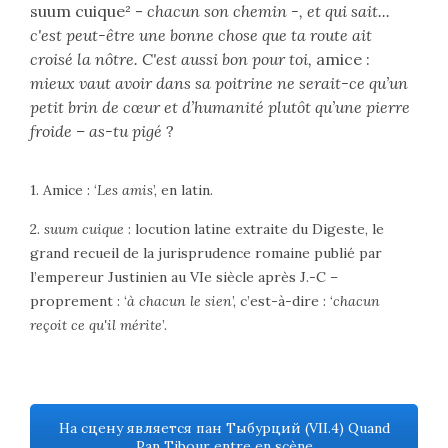
suum cuique² -
chacun son chemin -, et qui sait...
c'est peut-être une bonne chose que ta route ait
croisé la nôtre. C'est aussi bon pour toi,
amice :
mieux vaut avoir dans sa poitrine ne serait-ce qu’un
petit brin de cœur et d’humanité plutôt qu’une pierre
froide – as-tu pigé
?
1. Amice : ‘
Les amis
’, en latin.
2.
suum cuique
: locution latine extraite du Digeste, le
grand recueil de la jurisprudence romaine publié par
l’empereur Justinien au VIe siècle après J.-C –
proprement : ‘
à chacun le sien
’, c’est-à-dire : ‘
chacun
reçoit ce qu'il mérite
’.
На сцену является пан Тыбурций (VII.4) Quand
Pan Tibour entre en scène