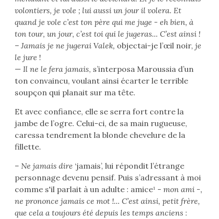
volontiers, je vole ; lui aussi un jour il volera. Et
quand je vole c’est ton père qui me juge - eh bien, à
ton tour, un jour, c’est toi qui le jugeras... C’est ainsi !
– Jamais je ne jugerai Valek,
objectai-je l’œil noir,
je
le jure
!
—
Il ne le fera jamais
, s’interposa Maroussia d’un
ton convaincu, voulant ainsi écarter le terrible
soupçon qui planait sur ma tête.
Et avec confiance, elle se serra fort contre la
jambe de l’ogre. Celui-ci, de sa main rugueuse,
caressa tendrement la blonde chevelure de la
fillette.
–
Ne jamais dire
‘jamais’, lui répondit l’étrange
personnage devenu pensif. Puis s’adressant à moi
comme s'il parlait à un adulte : amice¹ -
mon ami -,
ne prononce jamais ce mot !... C’est ainsi, petit frère,
que cela a toujours été depuis les temps anciens
: