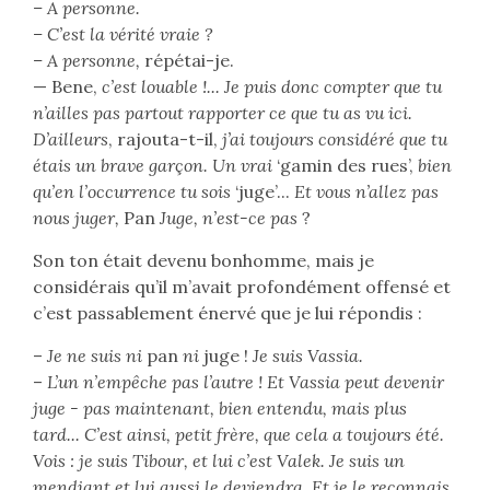
– A personne.
– C’est la vérité vraie ?
– A personne,
répétai-je.
— Bene,
c’est louable !... Je puis donc compter que tu
n’ailles pas partout rapporter ce que tu as vu ici.
D’ailleurs
, rajouta-t-il,
j’ai toujours considéré que tu
étais un brave garçon. Un vrai
‘gamin des rues’,
bien
qu’en l’occurrence tu sois
‘juge’...
Et vous n’allez pas
nous juger,
Pan
Juge, n’est-ce pas
?
Son ton était devenu bonhomme, mais je
considérais qu’il m’avait profondément offensé et
c’est passablement énervé que je lui répondis :
–
Je ne suis ni
pan
ni
juge !
Je suis Vassia.
–
L’un n’empêche pas l’autre ! Et Vassia peut devenir
juge - pas maintenant, bien entendu, mais plus
tard... C’est ainsi, petit frère, que cela a toujours été.
Vois : je suis Tibour, et lui c’est Valek. Je suis un
mendiant et lui aussi le deviendra. Et je le reconnais