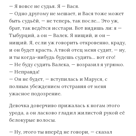
— Я вовсе не судья. Я — Вася.
— Одно другому не мешает, и Вася тоже может
быть судьёй, — не теперь, так после... Это уж,
брат, так ведётся исстари. Вот видишь ли: я —
Тыбурций, а он — Валек. Я нищий, и он —
нищий. Я, если уж говорить откровенно, краду,
и он будет красть. А твой отец меня судит, — ну,
и ты когда-нибудь будешь судить... вот его!
— Не буду судить Валека, — возразил я угрюмо.
— Неправда!
— Он не будет, — вступилась и Маруся, с
полным убеждением отстраняя от меня
ужасное подозрение.
Девочка доверчиво прижалась к ногам этого
урода, а он ласково гладил жилистой рукой её
белокурые волосы.
— Ну, этого ты вперёд не говори, — сказал