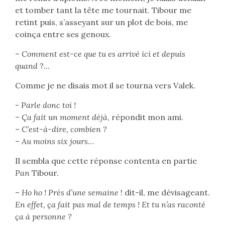
et tomber tant la tête me tournait. Tibour me
retint puis, s’asseyant sur un plot de bois, me
coinça entre ses genoux.
–
Comment est-ce que tu es arrivé ici et depuis
quand
?...
Comme je ne disais mot il se tourna vers Valek.
-
Parle donc toi !
– Ça fait un moment déjà
, répondit mon ami.
–
C’est-à-dire, combien ?
– Au moins six jours
…
Il sembla que cette réponse contenta en partie
Pan
Tibour.
–
Ho ho ! Près d’une semaine
! dit-il, me dévisageant.
En effet, ça fait pas mal de temps ! Et tu n’as raconté
ça à personne ?