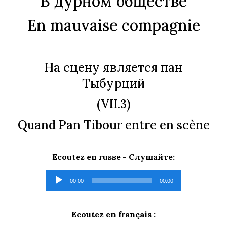
В дурном обществе
En mauvaise compagnie
На сцену является пан
Тыбурций
(VII.3)
Quand Pan Tibour entre en scène
Ecoutez en russe -
Слушайте
:
Lecteur
00:00
00:00
audio
Ecoutez en français :