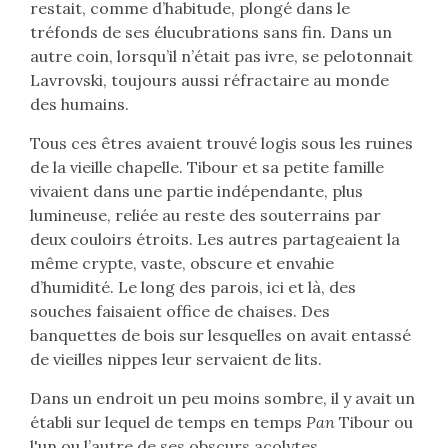
restait, comme d’habitude, plongé dans le
tréfonds de ses élucubrations sans fin. Dans un
autre coin, lorsqu’il n’était pas ivre, se pelotonnait
Lavrovski, toujours aussi réfractaire au monde
des humains.
Tous ces êtres avaient trouvé logis sous les ruines
de la vieille chapelle. Tibour et sa petite famille
vivaient dans une partie indépendante, plus
lumineuse, reliée au reste des souterrains par
deux couloirs étroits. Les autres partageaient la
même crypte, vaste, obscure et envahie
d’humidité. Le long des parois, ici et là, des
souches faisaient office de chaises. Des
banquettes de bois sur lesquelles on avait entassé
de vieilles nippes leur servaient de lits.
Dans un endroit un peu moins sombre, il y avait un
établi sur lequel de temps en temps
Pan
Tibour ou
l'un ou l’autre de ses obscurs acolytes