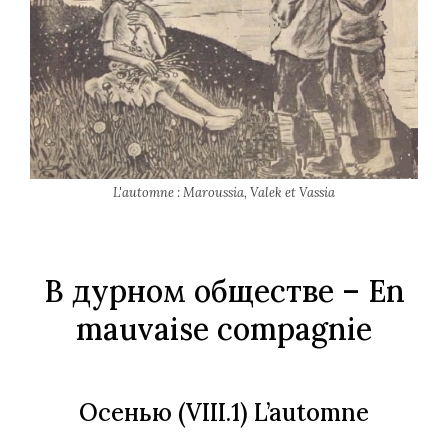
L'automne : Maroussia, Valek et Vassia
В дурном обществе
– En
mauvaise compagnie
Осенью
(VIII.1) L’automne