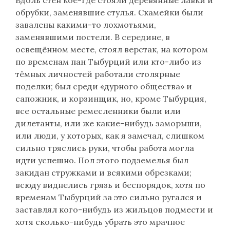
Вдоль стен кое-где стояли деревянные лавки и
обрубки, заменявшие стулья. Скамейки были
завалены какими-то лохмотьями,
заменявшими постели. В середине, в
освещённом месте, стоял верстак, на котором
по временам пан Тыбурций или кто-либо из
тёмных личностей работали столярные
поделки; был среди «дурного общества» и
сапожник, и корзинщик, но, кроме Тыбурция,
все остальные ремесленники были или
дилетанты, или же какие-нибудь заморыши,
или люди, у которых, как я замечал, слишком
сильно тряслись руки, чтобы работа могла
идти успешно. Пол этого подземелья был
закидан стружками и всякими обрезками;
всюду виднелись грязь и беспорядок, хотя по
временам Тыбурций за это сильно ругался и
заставлял кого-нибудь из жильцов подмести и
хотя сколько-нибудь убрать это мрачное