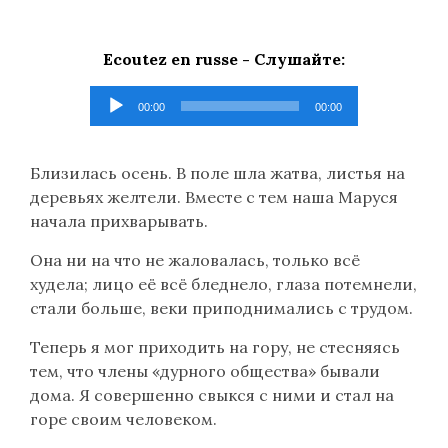
Ecoutez en russe -
Слушайте
:
Lecteur
00:00
00:00
audio
Близилась осень. В поле шла жатва, листья на
деревьях желтели. Вместе с тем наша Маруся
начала прихварывать.
Она ни на что не жаловалась, только всё
худела; лицо её всё бледнело, глаза потемнели,
стали больше, веки приподнимались с трудом.
Теперь я мог приходить на гору, не стесняясь
тем, что члены «дурного общества» бывали
дома. Я совершенно свыкся с ними и стал на
горе своим человеком.