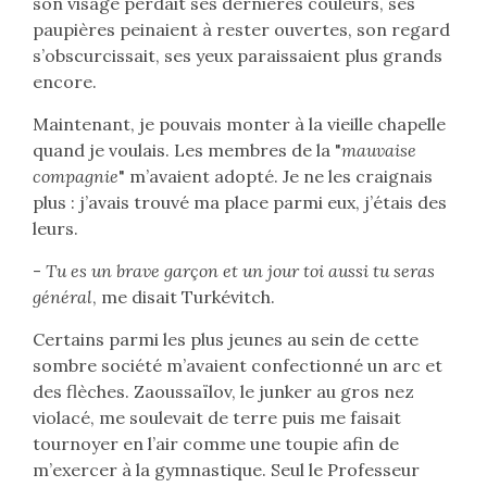
son visage perdait ses dernières couleurs, ses
paupières peinaient à rester ouvertes, son regard
s’obscurcissait, ses yeux paraissaient plus grands
encore.
Maintenant, je pouvais monter à la vieille chapelle
quand je voulais. Les membres de la "
mauvaise
compagnie
" m’avaient adopté. Je ne les craignais
plus : j’avais trouvé ma place parmi eux, j’étais des
leurs.
-
Tu es un brave garçon et un jour toi aussi tu seras
général
, me disait Turkévitch.
Certains parmi les plus jeunes au sein de cette
sombre société m’avaient confectionné un arc et
des flèches. Zaoussaïlov, le junker au gros nez
violacé, me soulevait de terre puis me faisait
tournoyer en l’air comme une toupie afin de
m’exercer à la gymnastique. Seul le Professeur