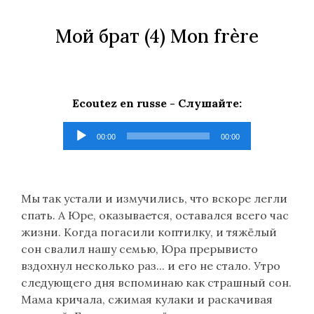
Мой брат
(4) Mon frère
Ecoutez en russe -
Слушайте
:
Lecteur
00:00
00:00
audio
Мы так устали и измучились, что вскоре легли
спать. А Юре, оказывается, оставался всего час
жизни. Когда погасили коптилку, и тяжёлый
сон свалил нашу семью, Юра прерывисто
вздохнул несколько раз... и его не стало. Утро
следующего дня вспоминаю как страшный сон.
Мама кричала, сжимая кулаки и раскачивая