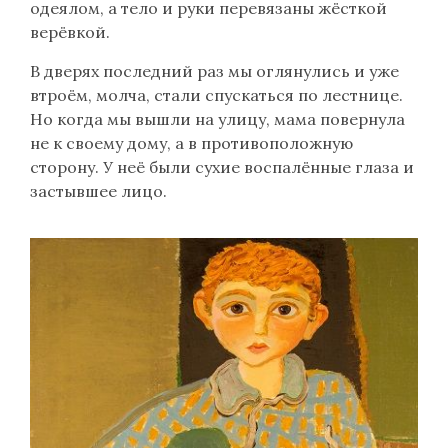
одеялом, а тело и руки перевязаны жёсткой
верёвкой.
В дверях последний раз мы оглянулись и уже
втроём, молча, стали спускаться по лестнице.
Но когда мы вышли на улицу, мама повернула
не к своему дому, а в противоположную
сторону. У неё были сухие воспалённые глаза и
застывшее лицо.