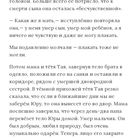
головой. Больше всего её потрясло, что к
смерти сына она осталась «бесчувственной».
— Какая же я мать,— исступлённо повторяла
она,— у меня умер сын, умер мой ребёнок, а я
ничего не чувствую и даже не могу плакать.
Мы подавленно молчали — плакать тоже не
могли.
Потом мама и тётя Тая, завернув тело брата в
одеяло, положили его на санки и оставили в
коридоре, рядом с умершей двоюродной
сестрой. В тёмной прихожей тётя Тая резко
сказала, что если в ближайшие дни мы не
заберём Юру, то она вынесет его во двор. Мама
поспешно заверила, что через день-два папа
перевёзет тело Юры домой. Умер мальчик. Он
был добрым, любил природу, был очень
музыкально одарён. Теперь лицо его закрыто