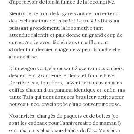
d’apercevoir de loin la fumée de la locomotive.
Bientôt le perron de la gare s’anime ; on entend
des exclamations : «
La voilà ! La voilà !
» Dans un
puissant grondement, la locomotive tant
attendue ralentit et puis donne un grand coup de
corne. Après avoir lâché dans un sifflement
strident un dernier nuage de vapeur blanche elle
s’immobilise.
D’un wagon vert, s’appuyant à ses rampes en bois,
descendent grand-mère Génia et l’oncle Pavel.
Derrière eux, tout fiers, suivent mes deux cousins
coiffés chacun d’un panama identique et, enfin, ma
tante Taïa qui tient dans ses bras leur petite sœur
nouveau-née, enveloppée d’une couverture rose.
Nos invités, chargés de paquets et de boîtes (ce
sont les cadeaux pour l’anniversaire de maman !)
ont mis leurs plus beaux habits de fête. Mais bien