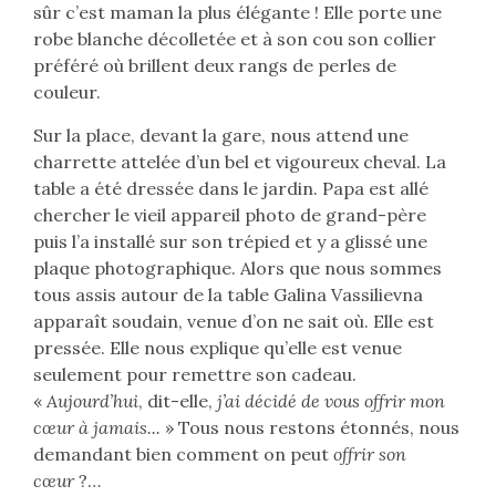
sûr c’est maman la plus élégante ! Elle porte une
robe blanche décolletée et à son cou son collier
préféré où brillent deux rangs de perles de
couleur.
Sur la place, devant la gare, nous attend une
charrette attelée d’un bel et vigoureux cheval. La
table a été dressée dans le jardin. Papa est allé
chercher le vieil appareil photo de grand-père
puis l’a installé sur son trépied et y a glissé une
plaque photographique. Alors que nous sommes
tous assis autour de la table Galina Vassilievna
apparaît soudain, venue d’on ne sait où. Elle est
pressée. Elle nous explique qu’elle est venue
seulement pour remettre son cadeau.
«
Aujourd’hui
, dit-elle,
j’ai décidé de vous offrir mon
cœur à jamais...
» Tous nous restons étonnés, nous
demandant bien comment on peut
offrir son
cœur
?…