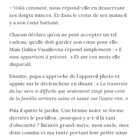
–
Voilà comment,
nous répond-elle en desserrant
ses doigts minces. Et dans le creux de ses mains il
y a son cœur battant.
Chacun déclare qu’on ne peut accepter un tel
cadeau, qu’elle doit garder son cœur pour elle.
Mais Galina Vassilievna répond simplement : «
Il
vous appartient à présent.
» Et sur ces mots elle
disparaît.
Ensuite, papa s’approche de l’appareil photo et
appuie sur le déclencheur en disant : «
La traversée
du lac sera si difficile que seulement vingt pour cent
de la famille arrivera saine et sauve sur l’autre rive.
»
Puis il quitte le jardin. Une brume noire se forme
derrière le portillon : pourquoi y a-t-il là tant
d’obscurité ? Bientôt grand-mère, mon oncle, mes
deux cousins et ma tante portant leur petite sœur