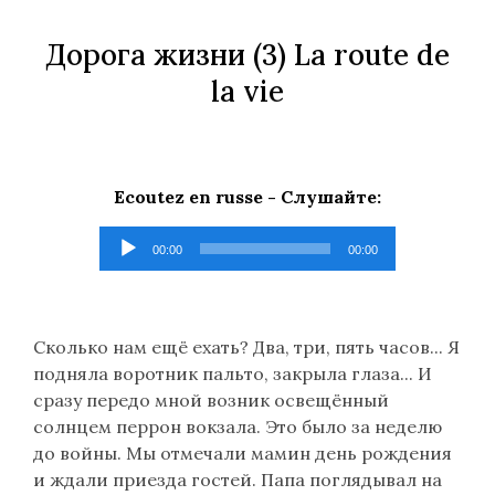
Дорога жизни
(3) La route de
la vie
Ecoutez en russe -
Слушайте
:
Lecteur
00:00
00:00
audio
Сколько нам ещё ехать? Два, три, пять часов... Я
подняла воротник пальто, закрыла глаза... И
сразу передо мной возник освещённый
солнцем перрон вокзала. Это было за неделю
до войны. Мы отмечали мамин день рождения
и ждали приезда гостей. Папа поглядывал на