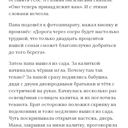
«Оно теперь принадлежит вам». И с этими
словами исчезла.
Папа подошёл к фотоаппарату, нажал кнопку и
произнёс: «Дорога через озеро будет настолько
трудной, что только двадцать процентов
нашей семьи сможет благополучно добраться
до того берега».
Затем папа вышел из сада. За калиткой
начиналась чёрная мгла. Почему там так
темно? За папой сразу поднялись бабушка,
дядя с двумя двоюродными братьями и тётя с
сестричкой на руках. Качнулась несколько раз
освещённая солнцем калитка, и их поглотила
темнота. Брат осторожно положил скрипку на
подоконник и тоже медленно вышел из сада.
Чуть поскрипывала открытая настежь, дверь.
Мама, закрывая за ними калитку, проговорила