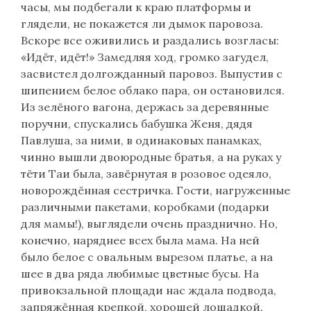
часы, мы подбегали к краю платформы и
глядели, не покажется ли дымок паровоза.
Вскоре все оживились и раздались возгласы:
«Идёт, идёт!» Замедляя ход, громко загудел,
засвистел долгожданный паровоз. Выпустив с
шипением белое облако пара, он остановился.
Из зелёного вагона, держась за деревянные
поручни, спускались бабушка Женя, дядя
Павлуша, за ними, в одинаковых панамках,
чинно вышли двоюродные братья, а на руках у
тёти Таи была, завёрнутая в розовое одеяло,
новорождённая сестричка. Гости, нагруженные
различными пакетами, коробками (подарки
для мамы!), выглядели очень празднично. Но,
конечно, наряднее всех была мама. На ней
было белое с овальным вырезом платье, а на
шее в два ряда любимые цветные бусы. На
привокзальной площади нас ждала подвода,
запряжённая крепкой, хорошей лошадкой.