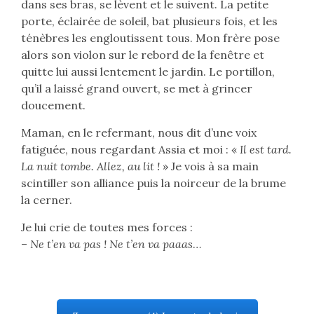
dans ses bras, se lèvent et le suivent. La petite
porte, éclairée de soleil, bat plusieurs fois, et les
ténèbres les engloutissent tous. Mon frère pose
alors son violon sur le rebord de la fenêtre et
quitte lui aussi lentement le jardin. Le portillon,
qu’il a laissé grand ouvert, se met à grincer
doucement.
Maman, en le refermant, nous dit d’une voix
fatiguée, nous regardant Assia et moi : «
Il est tard.
La nuit tombe. Allez, au lit !
» Je vois à sa main
scintiller son alliance puis la noirceur de la brume
la cerner.
Je lui crie de toutes mes forces :
–
Ne t’en va pas ! Ne t’en va paaas
…