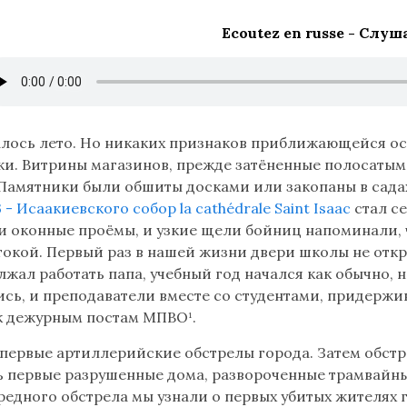
Ecoutez en russe -
Слуш
лось лето. Но никаких признаков приближающейся осе
ки. Витрины магазинов, прежде затёненные полосаты
 Памятники были обшиты досками или закопаны в садах
стал с
 оконные проёмы, и узкие щели бойниц напоминали, чт
токой. Первый раз в нашей жизни двери школы не откры
лжал работать папа, учебный год начался как обычно, 
сь, и преподаватели вместе со студентами, придержи
к дежурным постам МПВО¹.
первые артиллерийские обстрелы города. Затем обстр
 первые разрушенные дома, развороченные трамвайны
редного обстрела мы узнали о первых убитых жителях 