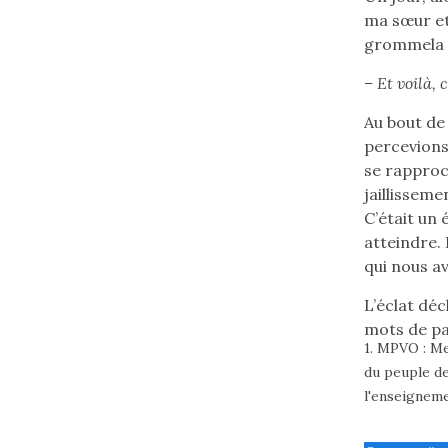
ma sœur et 
grommela 
– Et voilà, 
Au bout de
percevions 
se rapproc
jaillisseme
C’était un 
atteindre.
qui nous a
L’éclat dé
mots de pa
Lire
1. MPVO :
Ме
note
du peuple de
de
l'enseigneme
bas
de