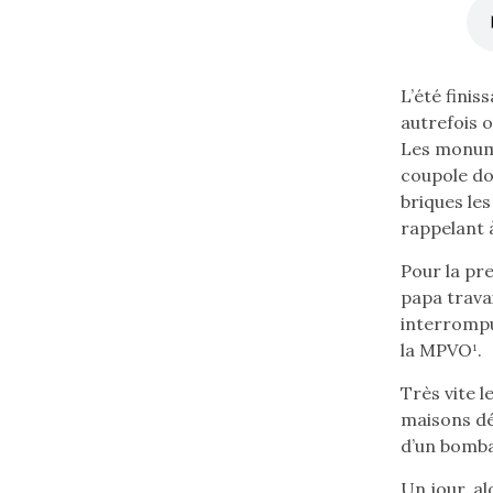
Lire
L’été finis
le
autrefois 
texte
Les monume
en
coupole do
français
briques les
(flèche
rappelant à
bas)
Pour la pre
papa travai
interrompu
la MPVO¹.
Très vite 
maisons dé
d’un bomba
Un jour, al