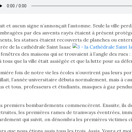
sait et aucun signe n’annonçait l’automne. Seule la ville per
ombragées par des auvents rayés étaient à présent protég
nts, les statues étaient recouverts de planches ou enterré
rée de la cathédrale Saint Isaaс
 fenêtres des maisons qui se trouvaient à l’angle des rues : 
 tous que la ville était assiégée et que la lutte pour sa défe
mière fois de notre vie les écoles n’ouvrirent pas leurs po
llait, l’année universitaire débuta normalement, mais à ca
s et tous, professeurs et étudiants, masques à gaz pendus 
les premiers bombardements commencèrent. Ensuite, ils dev
truites, les premières rames de tramways éventrées, immo
rdement qui suivit, on dénombra les premières victimes civ
ors que nous étions assis tous les trois, Assia, Youra et moi,