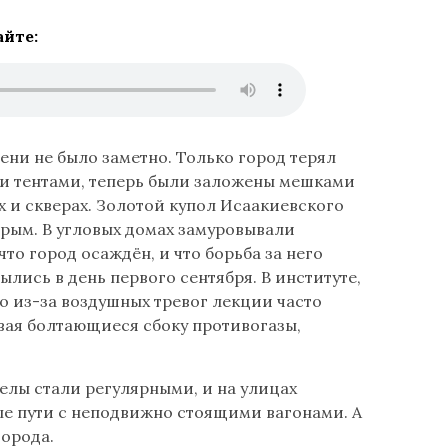
айте
:
ни не было заметно. Только город терял
ми тентами, теперь были заложены мешками
 и скверах. Золотой купол Исаакиевского
ерым. В угловых домах замуровывали
о город осаждён, и что борьба за него
лись в день первого сентября. В институте,
но из-за воздушных тревог лекции часто
вая болтающиеся сбоку противогазы,
елы стали регулярными, и на улицах
е пути с неподвижно стоящими вагонами. А
города.