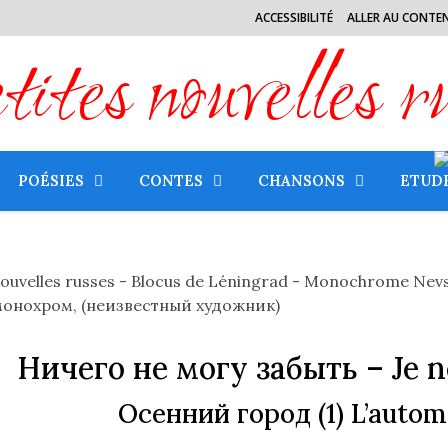
ACCESSIBILITÉ
ALLER AU CONTE
tes nouvelles r
POÉSIES
CONTES
CHANSONS
ETUD
онохром, (неизвестный художник)
Ничего не могу забыть
– Je 
Осенний город
(1)
L’automn