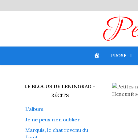
Peti
PROSE
LE BLOCUS DE LENINGRAD –
Невский м
RÉCITS
L’album
Je ne peux rien oublier
Marquis, le chat revenu du
front