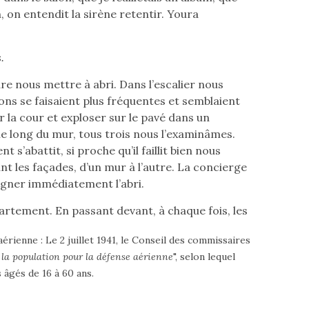
, on entendit la sirène retentir. Youra
.
 nous mettre à abri. Dans l’escalier nous
ons se faisaient plus fréquentes et semblaient
 la cour et exploser sur le pavé dans un
 le long du mur, tous trois nous l’examinâmes.
 s’abattit, si proche qu’il faillit bien nous
t les façades, d’un mur à l’autre. La concierge
gner immédiatement l’abri.
rtement. En passant devant, à chaque fois, les
aérienne : Le 2 juillet 1941, le Conseil des commissaires
 la population pour la défense aérienne
", selon lequel
âgés de 16 à 60 ans.