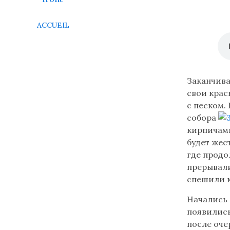
ACCUEIL
Lire
Заканчива
le
свои крас
texte
с песком.
en
собора
russe
кирпичами
(flèche
будет жес
bas)
где продо
-
прерывали
disponible
спешили 
seulement
Начались 
si
появились
votre
после оче
ordinateur