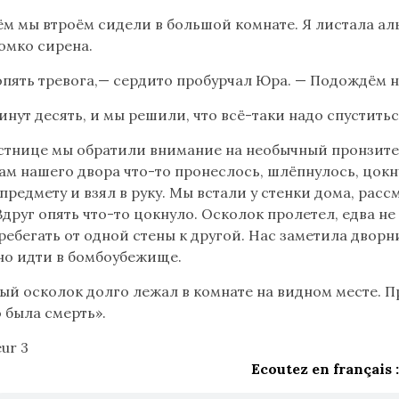
ём мы втроём сидели в большой комнате. Я листала аль
омко сирена.
 опять тревога,— сердито пробурчал Юра. — Подождём н
нут десять, и мы решили, что всё-таки надо спустить
стнице мы обратили внимание на необычный пронзите
м нашего двора что-то пронеслось, шлёпнулось, цокн
предмету и взял в руку. Мы встали у стенки дома, рас
Вдруг опять что-то цокнуло. Осколок пролетел, едва не
ребегать от одной стены к другой. Нас заметила дворн
о идти в бомбоубежище.
ый осколок долго лежал в комнате на видном месте. 
о была смерть».
Ecoutez en français :