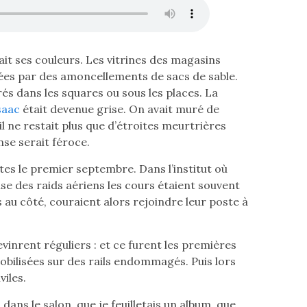
dait ses couleurs. Les vitrines des magasins
ées par des amoncellements de sacs de sable.
s dans les squares ou sous les places. La
était devenue grise. On avait muré de
il ne restait plus que d’étroites meurtrières
nse serait féroce.
rtes le premier septembre. Dans l’institut où
use des raids aériens les cours étaient souvent
au côté, couraient alors rejoindre leur poste à
inrent réguliers : et ce furent les premières
bilisées sur des rails endommagés. Puis lors
iles.
 dans le salon, que je feuilletais un album, que