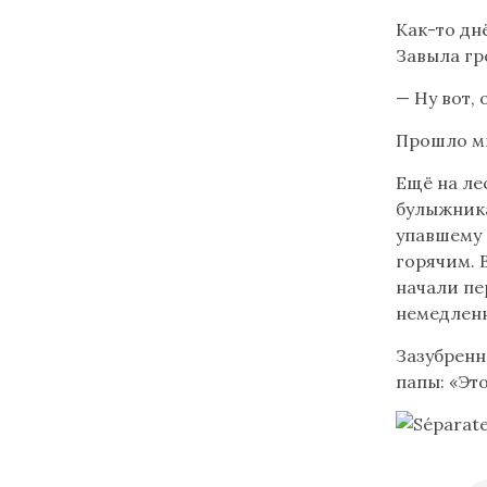
reconnaît
Как-то дн
les
Завыла гр
caractères
— Ну вот,
cyrilliques
Читайте
Прошло ми
Ещё на ле
булыжника
упавшему 
горячим. 
начали пе
немедленн
Зазубренн
папы: «Эт