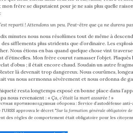
mon frère se disputaient pour je ne sais plus quelle raison
:
c’est reparti ! Attendons un peu. Peut-être que ça ne durera pas
 dix minutes nous nous résolûmes tout de même à descendre
des sifflements plus stridents que d’ordinaire. Les explosi
her. Nous étions en bas quand quelque chose vint traverser
nt d’étincelles. Mon frère courut ramasser l’objet. Plaqués
éclat d’obus ; il était encore chaud. Soudain un autre fragment
 Rester là devenait trop dangereux. Nous courûmes, longean
vait vus nous sermonna sévèrement et nous ordonna de ga
chiqueté resta longtemps exposé en bonne place dans l’appa
pa nous revenaient : «
Ça, c’était la mort assurée !
»
стная противовоздушная оборона
: Service d’autodéfense anti-
 l'URSS approuva le décret "
Sur la formation générale obligatoire de
nt des règles de comportement était obligatoire pour les citoyens 