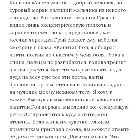
Капитан «Ансельма» был добрый человек, но
суровый моряк, взявший мальчика из некоего
злорадства. В отчаянном желании Грэя он
видел лишь эксцентрическую прихоть и
заранее торжествовал, представляя, как
месяца через два Грэй скажет ему, избегая
смотреть в глаза: «Капитан Гоп, я ободрал
локти, ползая по снастям; у меня болят бока и
спина, пальцы не разгибаются, голова трещит,
а ноги трясутся. Все эти мокрые канаты в два
пуда на весу рук; все эти леера, ванты,
брашпили, тросы, стеньги и салинги созданы
на мучение моему нежному телу. Я хочу к
маме». Выслушав мысленно такое заявление,
капитан Гоп держал, мысленно же, следующую
речь: «Отправляйтесь куда хотите, мой
птенчик. Если к вашим чувствительным
крылышкам пристала смола, вы можете отмыть
её дома — одеколоном „Роза-мимоза”». Этот