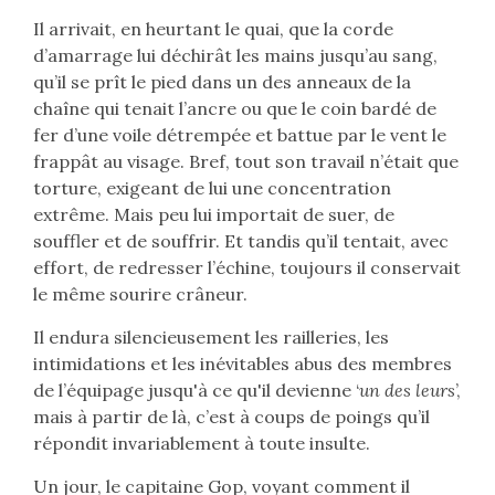
Il arrivait, en heurtant le quai, que la corde
d’amarrage lui déchirât les mains jusqu’au sang,
qu’il se prît le pied dans un des anneaux de la
chaîne qui tenait l’ancre ou que le coin bardé de
fer d’une voile détrempée et battue par le vent le
frappât au visage. Bref, tout son travail n’était que
torture, exigeant de lui une concentration
extrême. Mais peu lui importait de suer, de
souffler et de souffrir. Et tandis qu’il tentait, avec
effort, de redresser l’échine, toujours il conservait
le même sourire crâneur.
Il endura silencieusement les railleries, les
intimidations et les inévitables abus des membres
de l’équipage jusqu'à ce qu'il devienne ‘
un des leurs
’,
mais à partir de là, c’est à coups de poings qu’il
répondit invariablement à toute insulte.
Un jour, le capitaine Gop, voyant comment il