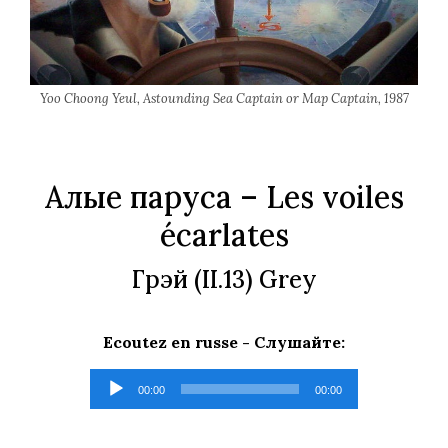
Yoo Choong Yeul, Astounding Sea Captain or Map Captain, 1987
Алые паруса
– Les voiles
écarlates
Грэй
(II.13) Grey
Ecoutez en russe - Слушайте:
Lecteur
00:00
00:00
audio