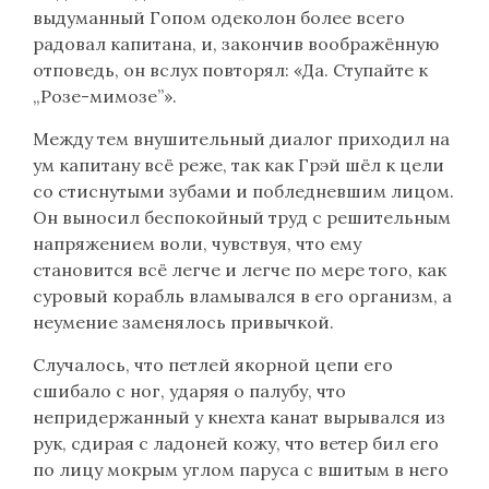
выдуманный Гопом одеколон более всего
радовал капитана, и, закончив воображённую
отповедь, он вслух повторял: «Да. Ступайте к
„Розе-мимозе”».
Между тем внушительный диалог приходил на
ум капитану всё реже, так как Грэй шёл к цели
со стиснутыми зубами и побледневшим лицом.
Он выносил беспокойный труд с решительным
напряжением воли, чувствуя, что ему
становится всё легче и легче по мере того, как
суровый корабль вламывался в его организм, а
неумение заменялось привычкой.
Случалось, что петлей якорной цепи его
сшибало с ног, ударяя о палубу, что
непридeржанный у кнехта канат вырывался из
рук, сдирая с ладоней кожу, что ветер бил его
по лицу мокрым углом паруса с вшитым в него