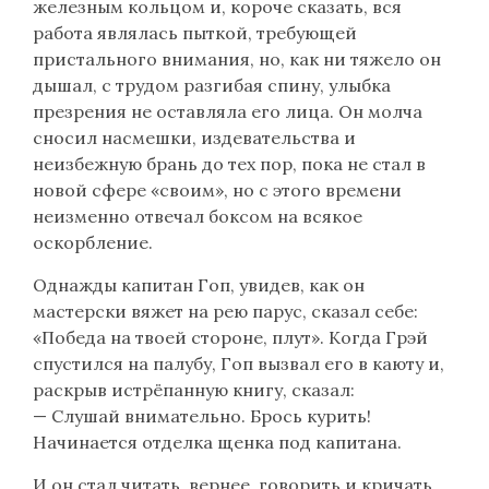
железным кольцом и, короче сказать, вся
работа являлась пыткой, требующей
пристального внимания, но, как ни тяжело он
дышал, с трудом разгибая спину, улыбка
презрения не оставляла его лица. Он молча
сносил насмешки, издевательства и
неизбежную брань до тех пор, пока не стал в
новой сфере «своим», но с этого времени
неизменно отвечал боксом на всякое
оскорбление.
Однажды капитан Гоп, увидев, как он
мастерски вяжет на рею парус, сказал себе:
«Победа на твоей стороне, плут». Когда Грэй
спустился на палубу, Гоп вызвал его в каюту и,
раскрыв истрёпанную книгу, сказал:
— Слушай внимательно. Брось курить!
Начинается отделка щенка под капитана.
И он стал читать, вернее, говорить и кричать