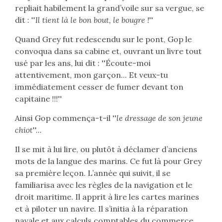
repliait habilement la grand’voile sur sa vergue, se
dit : ''
Il tient là le bon bout, le bougre !
''
Quand Grey fut redescendu sur le pont, Gop le
convoqua dans sa cabine et, ouvrant un livre tout
usé par les ans, lui dit : ''Écoute-moi
attentivement, mon garçon... Et veux-tu
immédiatement cesser de fumer devant ton
capitaine !!!''
Ainsi Gop commença-t-il ''
le dressage de son jeune
chiot
''...
Il se mit à lui lire, ou plutôt à déclamer d’anciens
mots de la langue des marins. Ce fut là pour Grey
sa première leçon. L’année qui suivit, il se
familiarisa avec les règles de la navigation et le
droit maritime. Il apprit à lire les cartes marines
et à piloter un navire. Il s’initia à la réparation
navale et aux calculs comptables du commerce