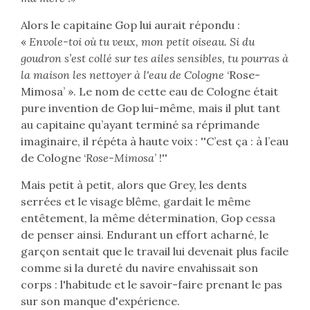
Alors le capitaine Gop lui aurait répondu :
«
Envole-toi où tu veux, mon petit oiseau. Si du
goudron s’est collé sur tes ailes sensibles, tu pourras à
la maison les nettoyer à l'eau de Cologne
‘Rose-
Mimosa’ ». Le nom de cette eau de Cologne était
pure invention de Gop lui-même, mais il plut tant
au capitaine qu’ayant terminé sa réprimande
imaginaire, il répéta à haute voix : ''C’est ça : à l’eau
de Cologne ‘
Rose-Mimosa
’ !''
Mais petit à petit, alors que Grey, les dents
serrées et le visage blême, gardait le même
entêtement, la même détermination, Gop cessa
de penser ainsi. Endurant un effort acharné, le
garçon sentait que le travail lui devenait plus facile
comme si la dureté du navire envahissait son
corps : l'habitude et le savoir-faire prenant le pas
sur son manque d'expérience.