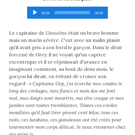
Lecteur
00:00
00:00
audio
Le capitaine de
L'Anselme
était un brave homme
mais un marin sévère. C'est avec un malin plaisir
qu'il avait pris à son bord le garçon. Dans le désir
forcené de Grey, il ne voyait qu'un caprice
excentrique et il se réjouissait d'avance en
imaginant comment, au bout de deux mois, le
garçon lui dirait, en évitant de croiser son
regard : «
Capitaine Gop, j'ai écorché mes coudes le
long des cordages, mes flancs et mon dos me font
mal, mes doigts sont meurtris, ma tête craque et mes
jambes sont toutes tremblantes. Toutes ces cordes
mouillées qu’il faut tirer pèsent cent kilos, tous ces
rails, ces haubans, ces guindeaux ont été créés pour
tourmenter mon corps délicat. Je veux retourner chez
ma mère !
»