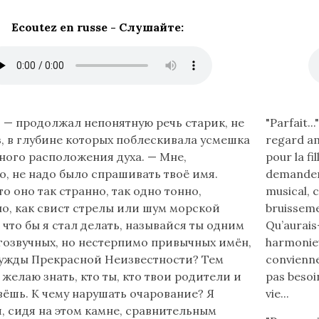
Ecoutez en russe - Слушайте:
Lire
 — продолжал непонятную речь старик, не
"Parfait..
le
з, в глубине которых поблескивала усмешка
regard am
texte
ого расположения духа. — Мне,
pour la fil
en
о, не надо было спрашивать твоё имя.
demander t
français
о оно так странно, так одно тонно,
musical, 
(flèche
о, как свист стрелы или шум морской
bruisseme
bas)
 что бы я стал делать, называйся ты одним
Qu’aurais
агозвучных, но нестерпимо привычных имён,
harmonieu
ужды Прекрасной Неизвестности? Тем
conviennen
 желаю знать, кто ты, кто твои родители и
pas besoin
вёшь. К чему нарушать очарование? Я
vie...
, сидя на этом камне, сравнительным