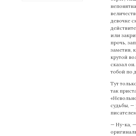
непонятна
величеств
девочке с
действите
или закри
прочь, зап
заметив, 
крутой во
сказал он
тобой по 
Тут тольк
так прист
«Невольно
судьбы, — 
писателем
— Ну-ка, 
оригиналь