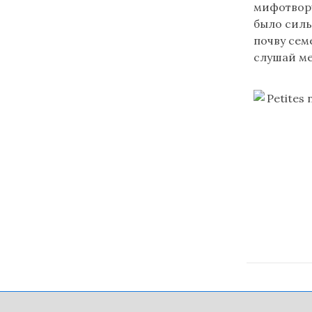
мифотворч
было силь
почву семе
слушай ме