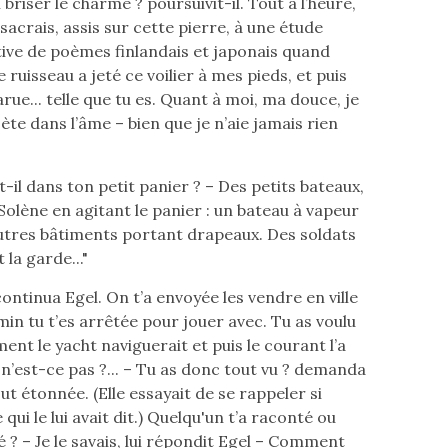
briser le charme ? poursuivit-il. Tout à l’heure,
acrais, assis sur cette pierre, à une étude
ve de poèmes finlandais et japonais quand
e ruisseau a jeté ce voilier à mes pieds, et puis
rue... telle que tu es. Quant à moi, ma douce, je
ète dans l’âme – bien que je n’aie jamais rien
t-il dans ton petit panier ? – Des petits bateaux,
Solène en agitant le panier : un bateau à vapeur
autres bâtiments portant drapeaux. Des soldats
la garde..."
 continua Egel. On t’a envoyée les vendre en ville
min tu t’es arrêtée pour jouer avec. Tu as voulu
nt le yacht naviguerait et puis le courant l’a
n’est-ce pas ?... – Tu as donc tout vu ? demanda
ut étonnée. (Elle essayait de se rappeler si
e qui le lui avait dit.) Quelqu'un t’a raconté ou
é ? – Je le savais, lui répondit Egel – Comment