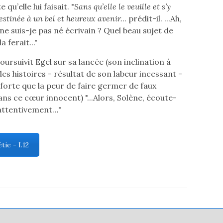
qu’elle lui faisait. "
Sans qu’elle le veuille et s’y
estinée à un bel et heureux avenir.
.. prédit-il. ...Ah,
ne suis-je pas né écrivain ? Quel beau sujet de
 ferait..."
 poursuivit Egel sur sa lancée (son inclination à
es histoires - résultat de son labeur incessant -
 forte que la peur de faire germer de faux
ns ce cœur innocent) "...Alors, Solène, écoute-
attentivement…"
ie - I.12