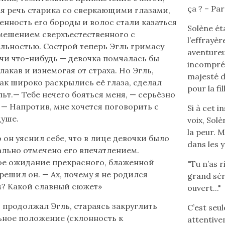
ça ? – Par
я речь старика сo сверкающими глазами,
енность его бороды и волос стали казаться
Solène ét
мешением сверхъестественного с
l’effrayèr
льностью. Сострой теперь Эгль гримасу
aventureus
чи что-нибудь — девочка помчалась бы
incompréh
лакав и изнемогая от страха. Но Эгль,
majesté d
как широко раскрылись её глаза, сделал
pour la fil
льт.— Тебе нечего бояться меня, — серьёзно
. — Напротив, мне хочется поговорить с
Si à cet i
душе.
voix, Sol
la peur. 
о он уяснил себе, что в лице девочки было
dans les y
ально отмечено его впечатлением.
е ожидание прекрасного, блаженной
"Tu n’as r
решил он. — Ах, почему я не родился
grand séri
? Какой славный сюжет»
ouvert..."
— продолжал Эгль, стараясь закруглить
C’est seu
ное положение (склонность к
attentive