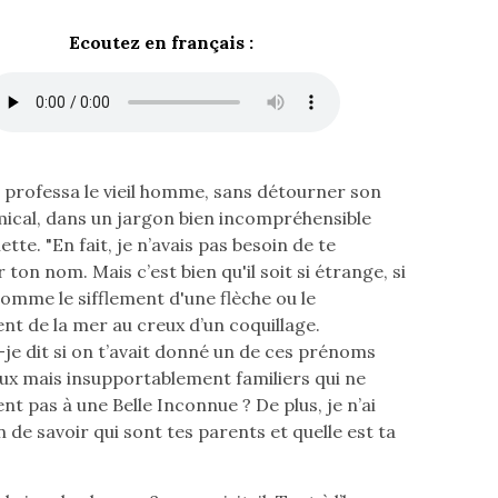
Ecoutez en français :
." professa le vieil homme, sans détourner son
ical, dans un jargon bien incompréhensible
lette. "En fait, je n’avais pas besoin de te
on nom. Mais c’est bien qu'il soit si étrange, si
comme le sifflement d'une flèche ou le
nt de la mer au creux d’un coquillage.
-je dit si on t’avait donné un de ces prénoms
x mais insupportablement familiers qui ne
t pas à une Belle Inconnue ? De plus, je n’ai
 de savoir qui sont tes parents et quelle est ta