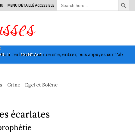
Search
NU
MENU DÉTAILLÉ ACCESSIBLE
for:
usses
ES
CONTACT
es écarlates
 prophétie