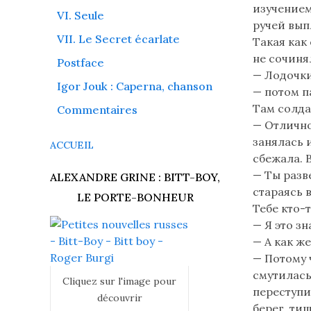
ordinateur
изучением
VI. Seule
reconnaît
ручей выпл
VII. Le Secret écarlate
les
Такая как 
caractères
не сочинял
Postface
cyrilliques
— Лодочки
Igor Jouk : Caperna, chanson
Читайте
— потом п
Там солда
Commentaires
— Отлично
занялась 
ACCUEIL
сбежала. 
— Ты разв
ALEXANDRE GRINE : BITT-BOY,
стараясь 
LE PORTE-BONHEUR
Тебе кто-
— Я это зн
— А как же
— Потому 
смутилась
Cliquez sur l'image pour
переступи
découvrir
берег, ти