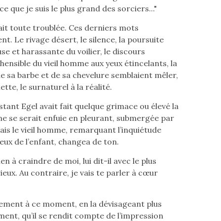
ce que je suis le plus grand des sorciers..."
ait toute troublée. Ces derniers mots
ent. Le rivage désert, le silence, la poursuite
e et harassante du voilier, le discours
ensible du vieil homme aux yeux étincelants, la
e sa barbe et de sa chevelure semblaient mêler,
lette, le surnaturel à la réalité.
nstant Egel avait fait quelque grimace ou élevé la
ène se serait enfuie en pleurant, submergée par
Mais le vieil homme, remarquant l’inquiétude
eux de l’enfant, changea de ton.
ien à craindre de moi, lui dit-il avec le plus
eux. Au contraire, je vais te parler à cœur
lement à ce moment, en la dévisageant plus
ment, qu’il se rendit compte de l’impression