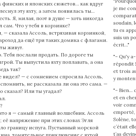
"Pourquoi 
 финских и японских сюжетов… как вдруг
je me cons
еснул эту яхту, а затем появилась ты...
comparati
есть. Я, милая, поэт в душе — хоть никогда
soudain, l
 сам. Что у тебя в корзинке?
tu es appa
, — сказала Ассоль, встряхивая корзинкой,
suis un po
ароход да ещё три таких домика с флагами.
écrit..."
ты живут.
. Тебя послали продать. По дороге ты
"– Qu'y a-
игрой. Ты выпустила яхту поплавать, а она
répondit 
Ведь так?
et trois 
е видел? — с сомнением спросила Ассоль,
y montent 
вспомнить, не рассказала ли она это сама. —
"– Bien...
то сказал? Или ты угадал?
et en che
ал.
voir comme
?
emporté, 
что я — самый главный волшебник. Ассоль
Solène, to
; её напряжение при этих словах Эгля
c’était ell
ло границу испуга. Пустынный морской
t’as devin
шина, томительное приключение с яхтой,