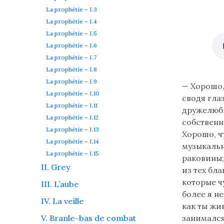
La prophétie – I.3
La prophétie – I.4
La prophétie – I.5
La prophétie – I.6
La prophétie – I.7
La prophétie – I.8
La prophétie – I.9
Lire
— Хорошо,
La prophétie – I.10
le
сводя гла
La prophétie – I.11
texte
дружелюбн
La prophétie – I.12
en
собственн
La prophétie – I.13
russe
Хорошо, чт
La prophétie – I.14
(flèche
музыкальн
La prophétie – I.15
bas)
раковины;
II. Grey
-
из тех бл
disponible
которые ч
III. L’aube
seulement
более я не
IV. La veille
si
как ты жи
votre
V. Branle-bas de combat
занимался