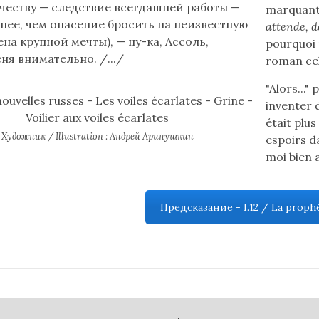
еству — следствие всегдашней работы —
marquante 
нее, чем опасение бросить на неизвестную
attende, d
на крупной мечты), — ну-ка, Ассоль,
pourquoi 
ня внимательно. /.../
roman cela
"Alors..."
inventer d
était plus
Художник / Illustration : Андрей Аринушкин
espoirs da
moi bien 
Предсказание - I.12 / La prophét