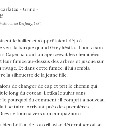
baie vue de Kerfany, 1921
nirent le hallier et s’apprêtaient déjà à
 vers la barque quand Grey hésita. Il porta son
rs Caperna dont on apercevait les cheminées
 leur fumée au-dessus des arbres et jusque sur
u rivage. Et dans cette fumée, il lui sembla
e la silhouette de la jeune fille.
 alors de changer de cap et prit le chemin qui
 le long du coteau. Létika le suivit sans
le pourquoi du comment : il comprit à nouveau
fallait se taire. Arrivant près des premières
 Grey se tourna vers son compagnon :
u bien Létika, de ton œil avisé déterminer où se