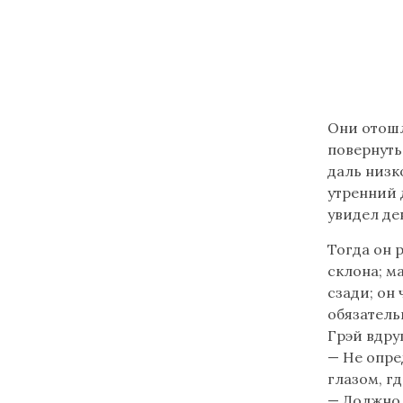
Lire
Они отошл
le
повернуть
texte
даль низк
en
утренний 
russe
увидел де
(flèche
Тогда он 
bas)
склона; м
-
сзади; он 
disponible
обязатель
seulement
Грэй вдруг
si
— Не опре
votre
глазом, гд
ordinateur
— Должно 