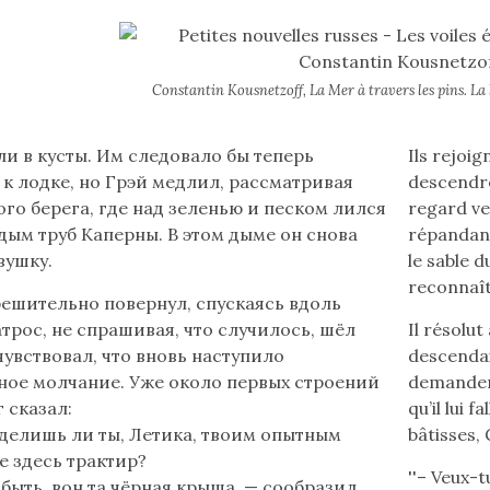
Constantin Kousnetzoff, La Mer à travers les pins. La 
Lire
и в кусты. Им следовало бы теперь
Ils rejoig
le
 к лодке, но Грэй медлил, рассматривая
descendre
texte
ого берега, где над зеленью и песком лился
regard ve
en
дым труб Каперны. В этом дыме он снова
répandant
français
вушку.
le sable d
(flèche
reconnaîtr
решительно повернул, спускаясь вдоль
bas)
атрос, не спрашивая, что случилось, шёл
Il résolut
чувствовал, что вновь наступило
descendait
ное молчание. Уже около первых строений
demander 
 сказал:
qu’il lui 
делишь ли ты, Летика, твоим опытным
bâtisses,
е здесь трактир?
''– Veux-t
быть, вон та чёрная крыша, — сообразил