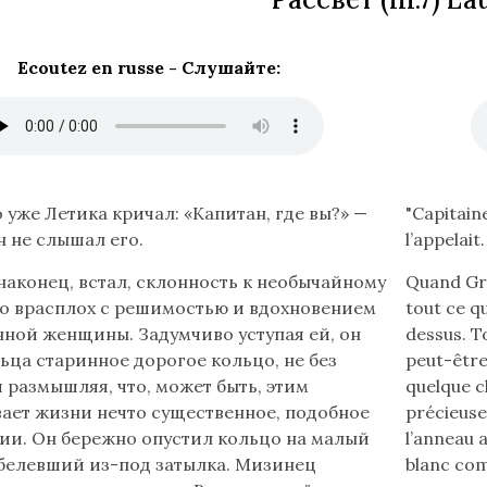
Ecoutez en russe -
Слушайте
:
Lire
о уже Летика кричал: «Капитан, где вы?» —
"Capitain
le
н не слышал его.
l’appelait
texte
 наконец, встал, склонность к необычайному
Quand Gre
en
го врасплох с решимостью и вдохновением
tout ce qu
français
ной женщины. Задумчиво уступая ей, он
dessus. T
(flèche
льца старинное дорогое кольцо, не без
peut-être 
bas)
 размышляя, что, может быть, этим
quelque ch
ает жизни нечто существенное, подобное
précieuse 
и. Он бережно опустил кольцо на малый
l’anneau a
белевший из-под затылка. Мизинец
blanc com