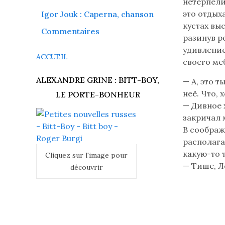
нетерпели
votre
это отдых
Igor Jouk : Caperna, chanson
ordinateur
кустах вы
reconnaît
Commentaires
разинув р
les
удивление
caractères
ACCUEIL
своего ме
cyrilliques
Читайте
ALEXANDRE GRINE : BITT-BOY,
— А, это т
неё. Что,
LE PORTE-BONHEUR
— Дивное 
закричал 
В соображ
располага
какую-то 
Cliquez sur l'image pour
— Тише, Л
découvrir