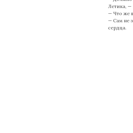
reconnaît
Летика, — 
les
— Что же 
caractères
— Сам не 
cyrilliques
сердца.
Читайте