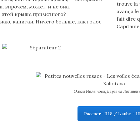
trouve la 
а, впрочем, может, и не она.
avança le 
в этой крыше приметного?
fait dire 
знаю, капитан. Ничего больше, как голос
Capitaine.
Ольга Налётова, Деревня Лопшеньг
Рассвет- III.8 / L'aube - II