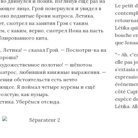
во двинулся и поник. Взглянув ещё раз на
Le petit 
ающее лицо, Грэй повернулся и увидел в
contempla
соко поднятые брови матроса. Летика,
retournant
от, смотрел на занятия Грэя с таким
Létika qu
м, с каким, верно, смотрел Иона на пасть
bouche en
блированного кита.
que Jonas
ы, Летика! — сказал Грэй. — Посмотри-ка на
''– Ah, c'
 хороша?
elle pas j
художественное полотно! — шёпотом
s’extasia
матрос, любивший книжные выражения. —
expression
ении обстоятельств есть нечто
évènement
ющее. Я поймал четыре мурены и ещё
côté Capi
толстую, как пузырь.
espèce de
етика. Уберёмся отсюда.
Létika. Al