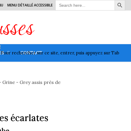
Search
NU
MENU DÉTAILLÉ ACCESSIBLE
for:
usses
ES
CONTACT
es écarlates
aube