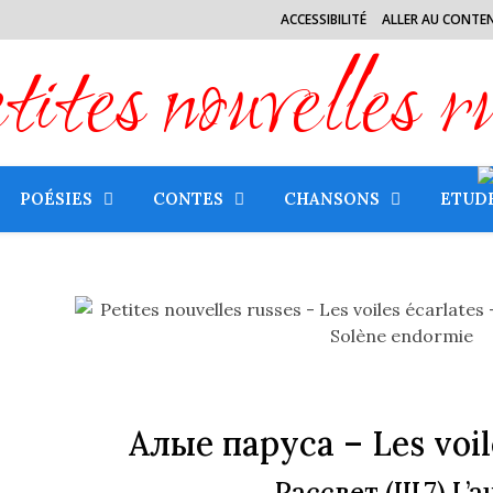
ACCESSIBILITÉ
ALLER AU CONTE
tes nouvelles r
POÉSIES
CONTES
CHANSONS
ETUD
Алые паруса
– Les voil
Рассвет
(III.7) L’