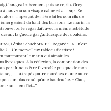
doigt bougea brièvement puis se replia. Grey
 à nouveau son visage calme et assoupi. Se
 alors, il aperçut derrière lui les sourcils de
i émergeaient du haut des buissons. Le marin, la
trouverte, le regardait avec la même hébétude
 devant la gueule gargantuesque de la baleine.
est toi, Létika ! chuchota-t-il. Regarde-la... n’est-
olie ? – Un merveilleux tableau d'artiste !
 en murmurant le marin qui aimait les
s livresques. A la réflexion, la conjonction des
s paraît nous être favorable puisque de mon
taine, j'ai attrapé quatre murènes et une autre
 poisson plus rond qu’une baudruche. – Chut,
lons-nous en d'ici…''