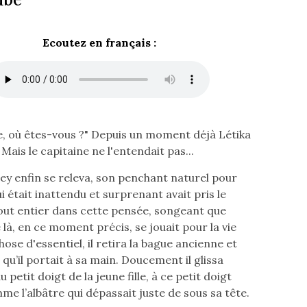
Ecoutez en français :
e, où êtes-vous ?" Depuis un moment déjà Létika
. Mais le capitaine ne l'entendait pas...
y enfin se releva, son penchant naturel pour
i était inattendu et surprenant avait pris le
out entier dans cette pensée, songeant que
là, en ce moment précis, se jouait pour la vie
ose d'essentiel, il retira la bague ancienne et
qu’il portait à sa main. Doucement il glissa
u petit doigt de la jeune fille, à ce petit doigt
me l’albâtre qui dépassait juste de sous sa tête.