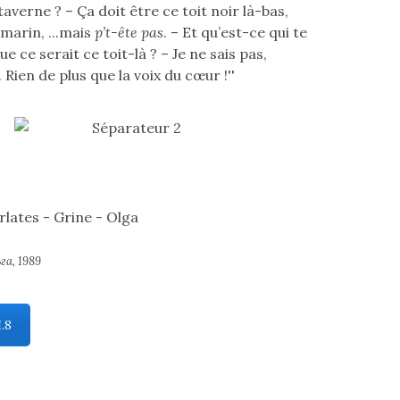
taverne ? – Ça doit être ce toit noir là-bas,
marin, ...mais
p’t-ête pas
. – Et qu’est-ce qui te
que ce serait ce toit-là ? – Je ne sais pas,
 Rien de plus que la voix du cœur !''
а, 1989
I.8