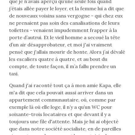
que je n’avais aperçu qu’une seule fois quand
j’étais allée payer le loyer, et la femme lui a dit que
de nouveaux voisins sans vergogne - qui chez eux
ne prenaient pas soin des canalisations de leurs
toilettes - venaient impudemment frapper à la
porte d’autrui. Et le vieil homme a secoué la tête
d’un air désapprobateur, et moi j'ai vraiment
pensé que j'allais mourir de honte. Alors j’ai dévalé
les escaliers quatre à quatre, et au bout du
compte, de toute façon, il m’a fallu prendre un
taxi.
Quand j'ai raconté tout ça à mon amie Kapa, elle
m'a dit que cela pouvait aussi arriver dans un
appartement communautaire, où, comme par
exemple là où elle loge, il n’y a qu’un WC pour
soixante-trois locataires et que devant il y a
toujours une file d'attente. Mais je lui ai objecté
que dans notre société socialiste, en de pareilles