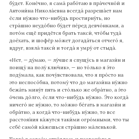
бу́дет. Коне́чно, я сама́ рабо́таю в пра́чечно́й и
Антони́на Никола́евна всегда́ разреша́ет нам
е́сли ну́жно что-нибу́дь простирну́ть, но
стра́шно неудо́бно бу́дет пе́ред девчо́нками, а
пото́м ещё придётся брать такси́, что́бы туда́
дое́хать, и шофёр мо́жет догада́ться отчего́ я,
вдруг, взяла́ такси́ и тогда́ я умру́ от стыда́.
«Нет, — ду́маю, — лу́чше я спущу́сь в магази́н и
поищу́ на полу́ клю́чик», — но то́лько я э́то
поду́мала, как почу́вствовала, что я про́сто на
это неспосо́бна, потому́ что до магази́на ну́жно
бежа́ть мину́т пять и сто́лько же обра́тно, а э́то
о́чень до́лго, е́сли что-нибу́дь ну́жно. Э́то когда́
ничего́ не ну́жно, то мо́жно бе́гать в магази́н и
обра́тно, а когда́ что-нибу́дь ну́жно, то все
расстоя́ния ка́жутся таки́ми огро́мными, что ты
себе́ само́й ка́жешься стра́шно ма́ленькой.
Тогда́ я совсе́м отча́ялась и позвони́ла в