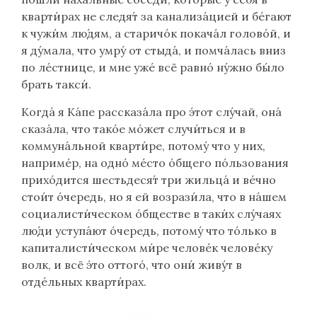
кварти́рах не следя́т за канализа́цией и бе́гают
к чужи́м лю́дям, а старичо́к покача́л голово́й, и
я ду́мала, что умру́ от стыда́, и помча́лась вниз
по ле́стнице, и мне уже́ всё равно́ ну́жно бы́ло
брать такси́.
Когда́ я Ка́пе рассказа́ла про э́тот слу́чай, она́
сказа́ла, что тако́е мо́жет случи́ться и в
коммуна́льной кварти́ре, потому́ что у них,
наприме́р, на одно́ ме́сто о́бщего по́льзования
прихо́дится шестьдеся́т три жильца́ и ве́чно
стои́т о́чередь, но я ей возрази́ла, что в на́шем
социалисти́ческом о́бществе в таки́х слу́чаях
лю́ди уступа́ют о́чередь, потому́ что то́лько в
капиталисти́ческом ми́ре челове́к челове́ку
волк, и всё э́то оттого́, что они́ живу́т в
отде́льных кварти́рах.