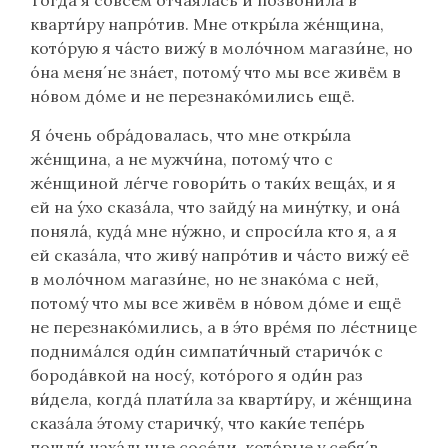
кварти́ру напро́тив. Мне откры́ла же́нщина,
кото́рую я ча́сто вижу́ в моло́чном магази́не, но
о́на меня́ не зна́ет, потому́ что мы все живём в
но́вом до́ме и не перезнако́мились ещё.
Я о́чень обра́довалась, что мне откры́ла
же́нщина, а не мужчи́на, потому́ что с
же́нщиной ле́гче говори́ть о таки́х веща́х, и я
ей на у́хо сказа́ла, что зайду́ на мину́тку, и она́
поняла́, куда́ мне ну́жно, и спроси́ла кто я, а я
ей сказа́ла, что живу́ напро́тив и ча́сто вижу́ её
в моло́чном магази́не, но не знако́ма с ней,
потому́ что мы все живём в но́вом до́ме и ещё
не перезнако́мились, а в э́то вре́мя по ле́стнице
поднима́лся оди́н симпати́чный старичо́к с
борода́вкой на носу́, кото́рого я оди́н раз
ви́дела, когда́ плати́ла за кварти́ру, и же́нщина
сказа́ла э́тому старичку́, что каки́е тепе́рь
пошли́ наха́льные сосе́ди, кото́рые у себя́ в