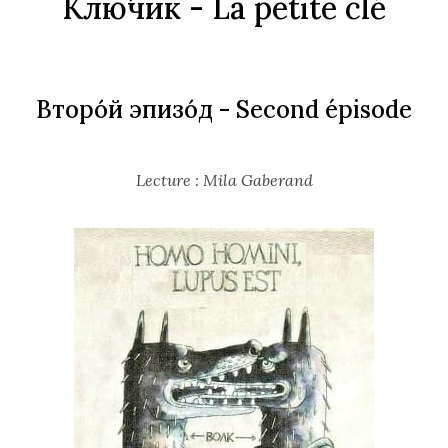
Клю́чик
- La petite clé
Второ́й эпизо́д
- Second épisode
Lecture : Mila Gaberand