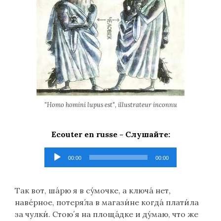
"Homo homini lupus est", illustrateur inconnu
Ecouter en russe -
Слушайте
:
Lecteur
00:00
00:00
audio
Так вот, ша́рю я в су́мочке, а ключа́ нет,
наве́рное, потеря́ла в магази́не когда́ плати́ла
за чулки́. Стою́ я на площа́дке и ду́маю, что же