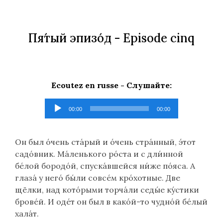
Пя́тый эпизо́д
- Еpisode cinq
Ecoutez en russe -
Слушайте
:
Lecteur
00:00
00:00
audio
Он был о́чень ста́рый и о́чень стра́нный, э́тот
садо́вник. Ма́ленького ро́ста и с дли́нной
бе́лой бородо́й, спуска́вшейся ни́же по́яса. А
глаза́ у него́ бы́ли совсе́м кро́хотные. Две
щёлки, над кото́рыми торча́ли седы́е ку́стики
брове́й. И оде́т он был в како́й-то чудно́й бе́лый
хала́т.