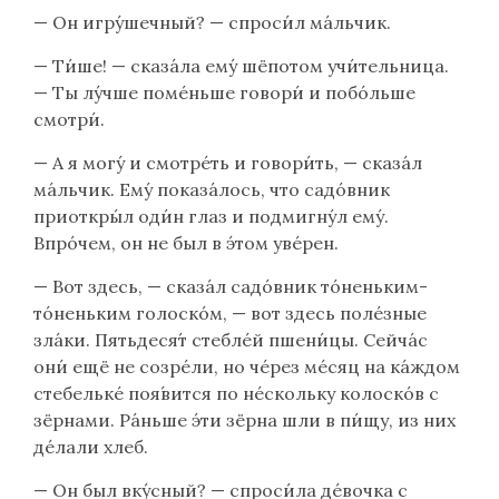
— Он игру́шечный? — спроси́л ма́льчик.
— Ти́ше! — сказа́ла ему́ шёпотом учи́тельница.
— Ты лу́чше поме́ньше говори́ и побо́льше
смотри́.
— А я могу́ и смотре́ть и говори́ть, — сказа́л
ма́льчик. Ему́ показа́лось, что садо́вник
приоткры́л оди́н глаз и подмигну́л ему́.
Впро́чем, он не был в э́том уве́рен.
— Вот здесь, — сказа́л садо́вник то́неньким-
то́неньким голоско́м, — вот здесь поле́зные
зла́ки. Пятьдеся́т стебле́й пшени́цы. Сейча́с
они́ ещё не созре́ли, но че́рез ме́сяц на ка́ждом
стебельке́ поя́вится по не́скольку колоско́в с
зёрнами. Ра́ньше э́ти зёрна шли в пи́щу, из них
де́лали хлеб.
— Он был вку́сный? — спроси́ла де́вочка с