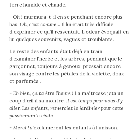
terre humide et chaude.
-
Oh !
murmura-t-il en se penchant encore plus
bas.
Oh, c'est comme…
Il lui était très difficile
d'exprimer ce qu'il ressentait. L'odeur évoquait en
lui quelques souvenirs, vagues et troublants.
Le reste des enfants était déjà en train
d’examiner l'herbe et les arbres, pendant que le
garçonnet, toujours à genoux, pressait encore
son visage contre les pétales de la violette, doux
et parfumés .
-
Eh bien, ça va être l’heure !
La maîtresse jeta un
coup d'œil à sa montre.
Il est temps pour nous d'y
aller. Les enfants, remerciez le jardinier pour cette
passionnante visite.
- Merci !
s’exclamèrent les enfants à l'unisson.