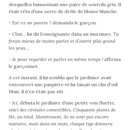
desquelles buissonnait une paire de sourcils gris. Il
était vêtu d'une sorte de drôle de blouse blanche.
-
Est-ce un pantin ?
demanda le garçon.
-
Chut...
lui dit l’enseignante dans un murmure.
Tu
ferais mieux de moins parler et d’ouvrir plus grand
les yeux...
- Je peux regarder et parler en même temps !
affirma
le garçonnet.
A cet instant, il lui sembla que le jardinier avait
entrouvert une paupière et lui faisait un clin d'œil.
Mais, il n'en était pas sûr.
-
Ici
, débuta le jardinier d’une petite voix fluette,
voici des céréales comestibles. Cinquante plants de
blé, au total. Maintenant, ils ne sont pas encore
matures, mais dans un mois, chaque tige donnera