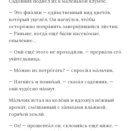
Садо́вник подвёл их к ма́ленькой клу́мбе.
— Э́то фиа́лки — еди́нственный вид цвето́в,
кото́рый уцеле́л. Он нагну́лся, что́бы
осторо́жно попра́вить заверну́вшийся ли́стик.
— Ра́ньше, когда́ ещё бы́ли насеко́мые,
опыле́ние…
— Они́ ещё э́того не проходи́ли, — прерва́ла его́
учи́тельница.
— Мо́жно их потро́гать? — спроси́л ма́льчик.
— Нагни́сь и поню́хай, — сказа́л садо́вник, —
они́ чуде́сно па́хнут.
Ма́льчик встал на коле́ни и вдохну́л не́жный
арома́т, сме́шанный с за́пахами вла́жной,
горя́чей земли́.
— Ох! — прошепта́л он, склоня́ясь ещё ни́же. —