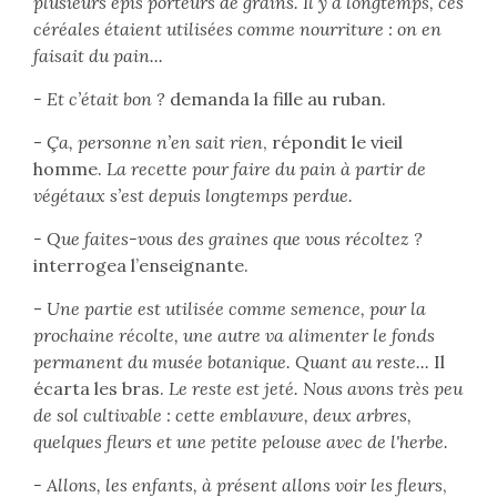
plusieurs épis porteurs de grains. Il y a longtemps, ces
céréales étaient utilisées comme nourriture : on en
faisait du pain...
- Et c’était bon ?
demanda la fille au ruban.
-
Ça, personne n’en sait rien
, répondit le vieil
homme.
La recette pour faire du pain à partir de
végétaux s’est depuis longtemps perdue.
- Que faites-vous des graines que vous récoltez ?
interrogea l’enseignante.
-
Une partie est utilisée comme semence, pour la
prochaine récolte, une autre va alimenter le fonds
permanent du musée botanique. Quant au reste...
Il
écarta les bras.
Le reste est jeté. Nous avons très peu
de sol cultivable : cette emblavure, deux arbres,
quelques fleurs et une petite pelouse avec de l'herbe.
- Allons, les enfants,
à présent
allons voir les fleurs
,