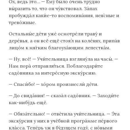
Ох, ведь э́то… — Ему́ бы́ло о́чень тру́дно
вы́разить то, что он чу́вствовал. За́пах
пробужда́л каки́е-то воспомина́ния, нея́сные и
трево́жные.
Остальны́е де́ти уже́ осмотре́ли траву́ и
дере́вья, а он всё ещё стоя́л на коле́нях, припа́в
лицо́м к мя́гким благоуха́ющим лепестка́м.
— Ну, всё! — Учи́тельница взгляну́ла на часы́. —
Нам пора́ отправля́ться. Поблагодари́те
садо́вника за интере́сную экску́рсию.
— Спаси́бо! — хо́ром произнесли́ де́ти.
— До свида́ния! — сказа́л садо́вник. — Заходи́те
как-нибу́дь ещё.
— Обяза́тельно! — отве́тила учи́тельница. — Э́та
экску́рсия у них в уче́бной програ́мме пе́рвого
кла́сса. Тепе́рь уж в бу́дущем году́, с но́выми