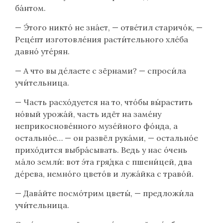
ба́нтом.
— Э́того никто́ не зна́ет, — отве́тил старичо́к, —
Реце́пт изготовле́ния расти́тельного хле́ба
давно́ уте́рян.
— А что вы де́лаете с зёрнами? — спроси́ла
учи́тельница.
— Часть расхо́дуется на то, что́бы вы́растить
но́вый урожа́й, часть идёт на заме́ну
неприкоснове́нного музе́йного фо́нда, а
остально́е… — он развёл рука́ми, — остально́е
прихо́дится выбра́сывать. Ведь у нас о́чень
ма́ло земли́: вот э́та гря́дка с пшени́цей, два
де́рева, немно́го цвето́в и лужа́йка с траво́й.
— Дава́йте посмо́трим цветы́, — предложи́ла
учи́тельница.