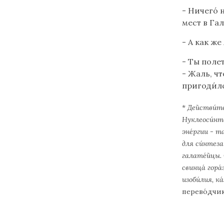
- Ничего́ 
мест в Гал
- А как же
- Ты полет
- Жаль, чт
пригоди́л
*
Действи́те
Нуклеоси́нт
эне́ргии - т
для си́нтеза
галате́йцы. 
свинца́ гора
изоби́лия, к
перево́дчик