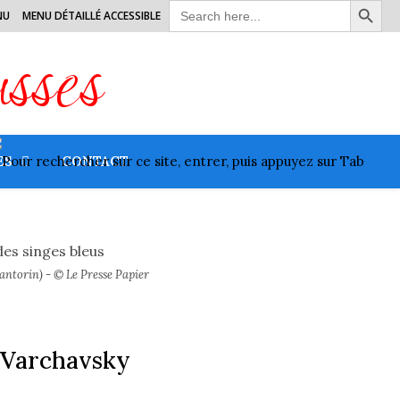
Search
NU
MENU DÉTAILLÉ ACCESSIBLE
for:
usses
ES
CONTACT
(Santorin) - © Le Presse Papier
 Varchavsky