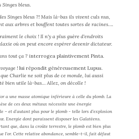
s Singes bleus.
des Singes bleus ?! Mais là-bas ils vivent culs nus,
nt aux arbres et bouffent toutes sortes de racines….
raiment le choix ! Il n'y a plus guère d'endroits
laxie où on peut encore espérer devenir dictateur.
ans tout ça ? i
nterrogea plaintivement Pinta.
 voyage !
lui répondit généreusement Lupus.
e Charlie ne soit plus de ce monde, lui aussi
té bien utile là-bas… Allez, on décolle !
l’or a une masse atomique inférieure à celle du plomb. La
èse de ces deux métaux nécessite une énergie
 – et d’autant plus pour le plomb - telle lors d’explosion
æ. Energie dont paraissent disposer les Galatéens.
ant que, dans la croûte terrestre, le plomb est bien plus
 l’or. Cette relative abondance, semble-t-il, fait défaut