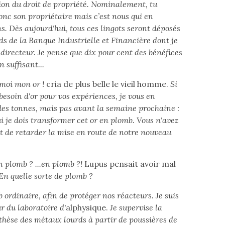
ion du droit de propriété. Nominalement, tu
onc son propriétaire mais c’est nous qui en
s. Dès aujourd'hui, tous ces lingots seront déposés
ds de la Banque Industrielle et Financière dont je
irecteur. Je pense que dix pour cent des bénéfices
n suffisant...
moi mon or !
cria de plus belle le vieil homme.
Si
besoin d'or pour vos expériences, je vous en
des tonnes, mais pas avant la semaine prochaine :
i je dois transformer cet or en plomb. Vous n'avez
it de retarder la mise en route de notre nouveau
n plomb ? ...en plomb ?!
Lupus pensait avoir mal
En quelle sorte de plomb ?
 ordinaire, afin de protéger nos réacteurs. Je suis
ur du laboratoire d'
alphysique.
Je supervise la
hèse des métaux lourds à partir de poussières de