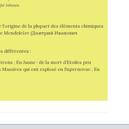
ifer Johnson
 l’origine de la plupart des éléments chimiques
se Mendeleïev (
Дмитрий Иванович
s différentes :
trons ; En Jaune : de la mort d’Etoiles peu
s Massives qui ont explosé en Supernovae ; En