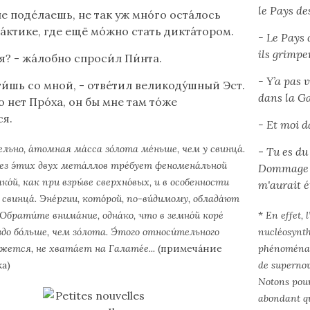
le Pays de
не поде́лаешь, не так уж мно́го оста́лось
а́ктике, где ещё мо́жно стать дикта́тором.
- Le Pays 
ils grimpe
 я? - жа́лобно спроси́л Пи́нта.
- Y’a pas v
и́шь со мной, - отве́тил великоду́шный Эст.
dans la Ga
о нет Про́ха, он бы мне там то́же
ся.
- Et moi d
льно, а́томная ма́сса зо́лота ме́ньше, чем у свинца́.
-
Tu es du
ез э́тих двух мета́ллов тре́бует феномена́льной
Dommage qu
ако́й, как при взры́ве сверхно́вых, и в особенности
m'aurait é
 свинца́. Эне́ргии, кото́рой, по-ви́димому, облада́ют
Обрати́те внима́ние, одна́ко, что в земно́й коре́
*
En effet, 
Lire
́здо бо́льше, чем зо́лота. Э́того относи́тельного
nucléosynth
note
а́жется, не хвата́ет на Галате́е...
(примеча́ние
phénoménale
de
а)
de supernov
bas
Notons pourt
de
abondant que
page