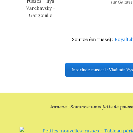
sur Galatée.
(flèche
bas)
Source (en russe) :
RoyalLi
Interlude musical : Vladimir Vy
Annexe : Sommes-nous faits de poussiè