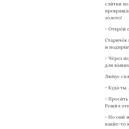
сли́тки по
превраща́ю
зо́лото!
- Откро́й е
Старичо́к 
и подпры́
- Че́рез н
для ва́ших 
Лю́пус спл
- Куда́ ты,
- Проси́ть
Реши́л отп
- Но они́ 
каки́е-то 