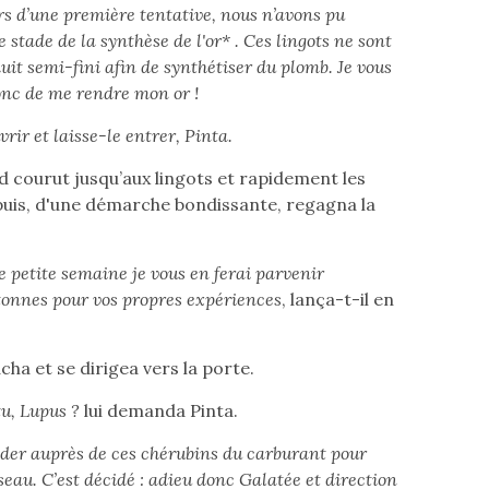
rs d’une première tentative, nous n’avons pu
e stade de la synthèse de l'or* . Ces lingots ne sont
uit semi-fini afin de synthétiser du plomb. Je vous
onc de me rendre mon or !
vrir et laisse-le entrer, Pinta.
rd courut jusqu’aux lingots et rapidement les
uis, d'une démarche bondissante, regagna la
 petite semaine je vous en ferai parvenir
tonnes pour vos propres expériences
, lança-t-il en
ha et se dirigea vers la porte.
u, Lupus ?
lui demanda Pinta.
er auprès de ces chérubins du carburant pour
seau. C’est décidé : adieu donc Galatée et direction