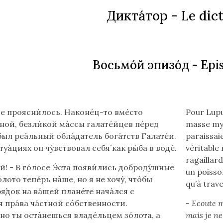
Дикта́тор -
Le dict
Восьмо́й эпизо́д
- Epi
Lire
е проясни́лось. Наконе́ц-то вме́сто
Pour Lupus
le
ной, безли́кой ма́ссы галате́йцев пе́ред
masse myst
texte
ыл реа́льный обла́датель бога́тств Галате́и.
paraissaie
en
туа́циях он чу́вствовал себя́ как ры́ба в воде́.
véritable 
français
ragaillard
й! - В го́лосе Э́ста появи́лись доброду́шные
(flèche
un poisso
о́лото тепе́рь на́ше, но я не хочу́, что́бы
bas)
qu’à trave
я́док на ва́шей плане́те нача́лся с
 пра́ва ча́стной со́бственности.
-
Ecoute m
о ты оста́нешься владе́льцем зо́лота, а
mais je ne