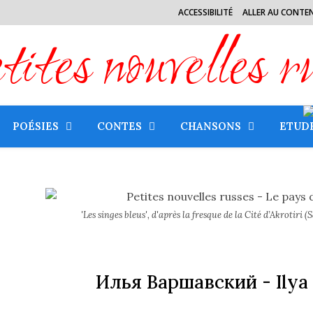
ACCESSIBILITÉ
ALLER AU CONTE
tes nouvelles r
POÉSIES
CONTES
CHANSONS
ETUD
'Les singes bleus', d'après la fresque de la Cité d’Akrotiri 
Илья Варшавский
- Ilya