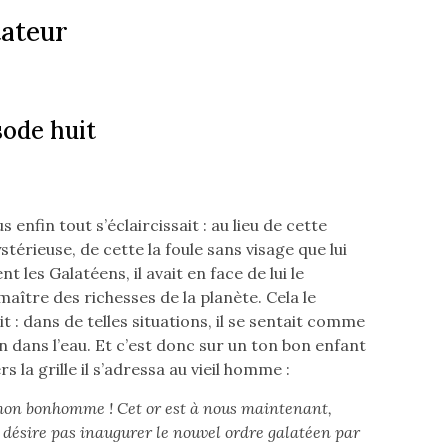
ateur­
sode huit
 enfin tout s’éclaircissait : au lieu de cette
érieuse, de cette la foule sans visage que lui
nt les Galatéens, il avait en face de lui le
maître des richesses de la planète. Cela le
it : dans de telles situations, il se sentait comme
n dans l’eau. Et c’est donc sur un ton bon enfant
rs la grille il s’adressa au vieil homme :
on bonhomme ! Cet or est à nous maintenant,
 désire pas inaugurer le nouvel ordre galatéen par