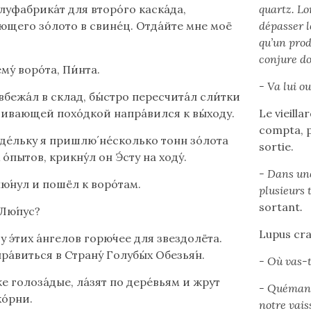
луфабрика́т для второ́го каска́да,
quartz. Lo
щего зо́лото в свине́ц. Отда́йте мне моё
dépasser l
qu’un prod
conjure d
му́ воро́та, Пи́нта.
- Va lui ou
вбежа́л в склад, бы́стро пересчита́л сли́тки
гивающей похо́дкой напра́вился к вы́ходу.
Le vieilla
compta, p
еде́льку я пришлю́ не́сколько тонн зо́лота
sortie.
о́пытов, крикну́л он Э́сту на ходу́.
- Dans une
ю́нул и пошёл к воро́там.
plusieurs 
sortant
.
 Лю́пус?
Lupus crac
 у э́тих а́нгелов горю́чее для звездолёта.
ра́виться в Страну́ Голубы́х Обезья́н.
- Où vas-t
же голоза́дые, ла́зят по дере́вьям и жрут
- Quémand
ко́рни.
notre vais