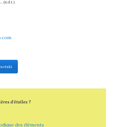
..
(n.d.t.)
b.com
ssotski
res d'étoiles ?