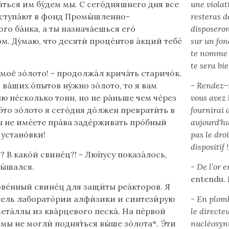
ться им бу́дем мы. С сего́дняшнего дня все
une violat
оступа́ют в фонд Промы́шленно-
resteras d
го ба́нка, а ты назнача́ешься его́
disposeron
м. Ду́маю, что десяти́ проце́нтов а́кций тебе́
sur un fon
te nomme d
te sera bie
 моё зо́лото! - продолжа́л крича́ть старичо́к.
я ва́ших о́пытов ну́жно зо́лото, то я вам
- Rendez-
ю не́сколько тонн, но не ра́ньше чем че́рез
vous avez 
э́то зо́лото я сего́дня до́лжен преврати́ть в
fournirai 
ы не име́ете пра́ва заде́рживать про́бный
aujourd'hu
 устано́вки!
pas le dro
dispositif !
? В како́й свине́ц?! - Лю́пусу показа́лось,
ы́шался.
- De l’or e
entendu.
ве́нный свине́ц для защи́ты реа́кторов. Я
тель лаборато́рии алфи́зики и синтези́рую
- En plomb
та́ллы из ква́рцевого песка́. На пе́рвой
le directe
 мы не могли́ подня́ться вы́ше зо́лота*. Э́ти
nucléosynt