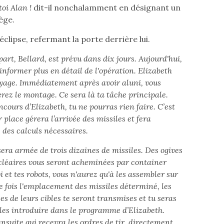
oi Alan !
dit-il nonchalamment en désignant un
ège.
clipse, refermant la porte derrière lui.
art, Bellard, est prévu dans dix jours. Aujourd'hui,
t’informer plus en détail de l'opération. Elizabeth
yage. Immédiatement après avoir aluni, vous
z le montage. Ce sera là ta tâche principale.
ncours d’Elizabeth, tu ne pourras rien faire. C’est
r place gérera l’arrivée des missiles et fera
 des calculs nécessaires.
 sera armée de trois dizaines de missiles. Des ogives
léaires vous seront acheminées par container
i et tes robots, vous n'aurez qu'à les assembler sur
ne fois l'emplacement des missiles déterminé, les
s de leurs cibles te seront transmises et tu seras
les introduire dans le programme d’Elizabeth.
 ensuite qui recevra les ordres de tir, directement