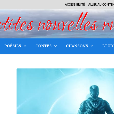
ACCESSIBILITÉ
ALLER AU CONTE
tes nouvelles r
POÉSIES
CONTES
CHANSONS
ETUD