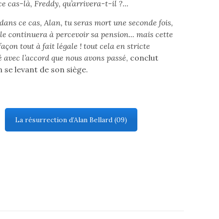
e cas-là, Freddy, qu’arrivera-t-il ?...
 dans ce cas, Alan, tu seras mort une seconde fois,
lle continuera à percevoir sa pension... mais cette
façon tout à fait légale ! tout cela en stricte
 avec l’accord que nous avons passé
, conclut
 se levant de son siège.
La résurrection d’Alan Bellard (09)