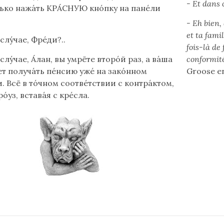
- Et dans c
лько нажа́ть КРА́СНУЮ кно́пку на пане́ли
- Eh bien,
et ta fami
 слу́чае, Фре́ди?..
fois-là de 
 слу́чае, А́лан, вы умрёте второ́й раз, а ва́ша
conformité
дет получа́ть пе́нсию уже́ на зако́нном
Groose en
. Всё в то́чном соотве́тствии с контра́ктом,
ро́уз, встава́я с кре́сла.