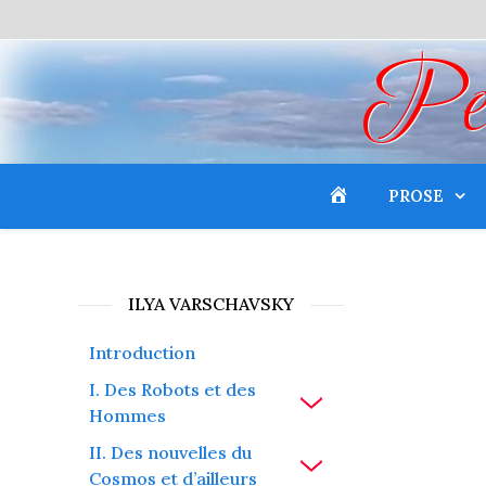
Peti
PROSE
ILYA VARSCHAVSKY
Introduction
I. Des Robots et des
Hommes
II. Des nouvelles du
Cosmos et d’ailleurs