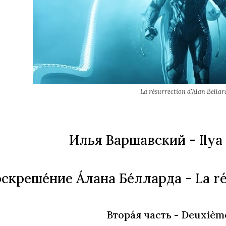
La résurrection d'Alan Bellar
Илья Варшавский
- Ilya
скреше́ние А́лана Бе́лларда
- La ré
Втора́я часть
- Deuxième