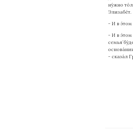
ну́жно то́
Элизабе́т.
- И в э́том
- И в э́том
семья́ бу́
основа́нии
- сказа́л Г