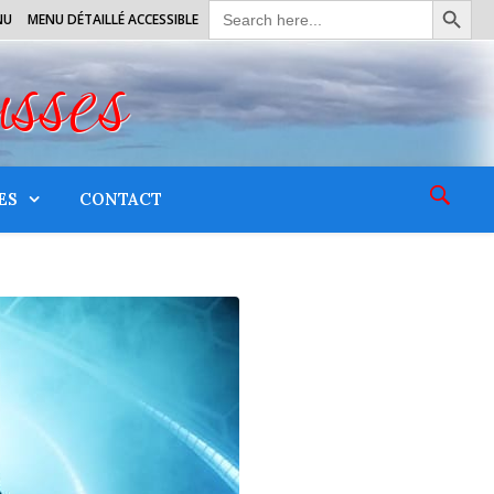
Search
NU
MENU DÉTAILLÉ ACCESSIBLE
for:
usses
ES
CONTACT