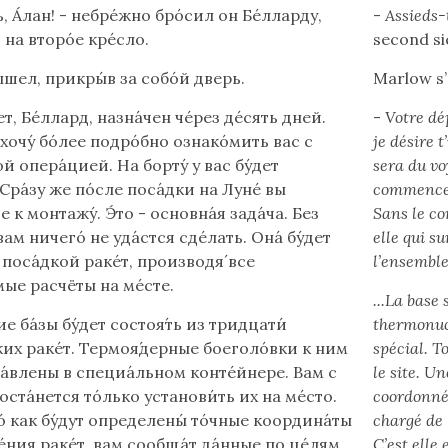
ь, А́лан! - небре́жно бро́сил он Бе́лларду,
-
Assieds-t
 на второ́е кре́сло.
second si
́шел, прикры́в за собо́й дверь.
Marlow s’é
т, Бе́ллард, назна́чен че́рез де́сять дней.
-
Votre dép
 хочу́ бо́лее подро́бно ознако́мить вас с
je désire 
й опера́цией. На борту́ у вас бу́дет
sera du vo
 Сра́зу же по́сле поса́дки на Луне́ вы
commencere
 к монтажу́. Э́то - основна́я зада́ча. Без
Sans le co
ам ничего́ не уда́стся сде́лать. Она́ бу́дет
elle qui su
 поса́дкой раке́т, производя́ все
l’ensemble
ые расчёты на ме́сте.
...La base
е ба́зы бу́дет состоя́ть из тридцати́
thermonuc
их раке́т. Термоя́дерные боеголо́вки к ним
spécial. To
та́влены в специа́льном конте́йнере. Вам с
le site. U
оста́нется то́лько установи́ть их на ме́сто.
coordonnée
о́ как бу́дут определены́ то́чные координа́ты
chargé de 
ния раке́т, вам сообща́т да́нные по це́лям,
C’est elle