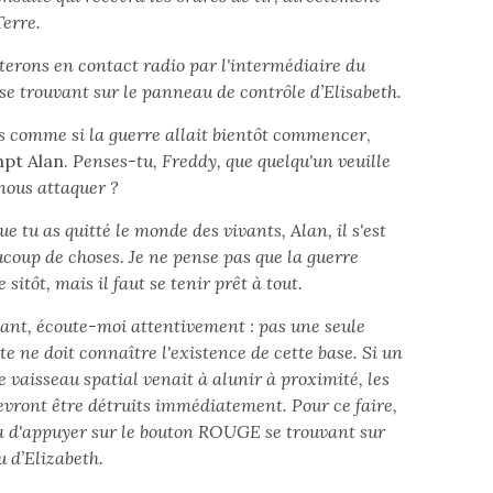
Terre.
sterons en contact radio par l'intermédiaire du
se trouvant sur le panneau de contrôle d’Elisabeth.
s comme si la guerre allait bientôt commencer
,
mpt Alan.
Penses-tu, Freddy, que quelqu'un veuille
nous attaquer ?
ue tu as quitté le monde des vivants, Alan, il s'est
coup de choses. Je ne pense pas que la guerre
 sitôt, mais il faut se tenir prêt à tout.
ant, écoute-moi attentivement : pas une seule
e ne doit connaître l'existence de cette base. Si un
 vaisseau spatial venait à alunir à proximité, les
evront être détruits immédiatement. Pour ce faire,
ira d'appuyer sur le bouton ROUGE se trouvant sur
 d’Elizabeth.