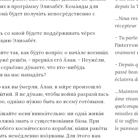
 их в програ́мму Элизабе́т. Кома́нды для
depuis la 
она́ бу́дет получа́ть непосре́дственно с
...Nous re
récepteur 
ь со мной бу́дете подде́рживать че́рез
- Tu parle
нцию Элизабе́т.
l'interro
́те так, как бу́дто вопро́с о нача́ле военны́х
vraiment 
же́ решён, - прерва́л его́ А́лан. - Неуже́ли,
- Depuis q
 серьёзно ду́маете, что кто-нибу́дь
passé beau
я на нас напада́ть?
éclatera de
р как вы у́мерли, А́лан, в ми́ре произошло́
...Mainten
ы́тий. Я не ду́маю, что́бы война́ разрази́лась
âme vivant
́ро, одна́ко ну́жно быть ко всему́ гото́выми.
quelconque
у́шайте меня́ внима́тельно: ни одна́ жива́я
missiles d
олжна́ знать о существова́нии ба́зы. При
il te suff
юбо́го косми́ческого корабля́, на́ши раке́ты
le panneau
ть неме́дленно взо́рваны. Для э́того вам