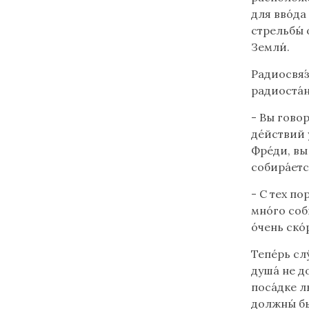
для вво́да
стрельбы́ 
Земли́.
Радиосвя́з
радиоста́
- Вы говори
де́йствий у
Фре́ди, вы
собира́етс
- С тех по
мно́го соб
о́чень ско
Тепе́рь сл
душа́ не д
поса́дке л
должны́ бы