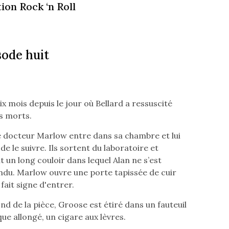
ion Rock ‘n Roll
sode huit
six mois depuis le jour où Bеllard a ressuscité
es morts.
le docteur Marlow entre dans sa chambre et lui
 le suivre. Ils sortent du laboratoire et
 un long couloir dans lequel Alan ne s’est
ndu. Marlow ouvre une porte tapissée de cuir
i fait signe d'entrer.
nd de la pièce, Groose est étiré dans un fauteuil
ue allongé, un cigare aux lèvres.