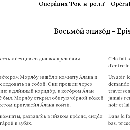
Опера́ция 'Рок-н-ролл'
- Opérat
Восьмо́й эпизо́д
- Epi
Lire
есть ме́сяцев со дня воскреше́ния
Cela fait 
le
d’entre l
texte
е́чером Морло́у зашёл в ко́мнату А́лана и
Un soir, 
en
 сле́довать за собо́й. Они́ прошли́ че́рез
demande de
français
ию в дли́нный коридо́р, в кото́ром А́лан
traversent
(flèche
е́ был. Морло́у откры́л оби́тую чёрной ко́жей
jamais re
bas)
́стом пригласи́л А́лана войти́.
noir et lu
 ко́мнаты, разваля́сь в ни́зком кре́сле, сиде́л
Dans le fo
га́рой в зуба́х.
bas, presq